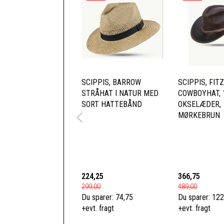
SCIPPIS, BARROW
SCIPPIS, FIT
STRÅHAT I NATUR MED
COWBOYHAT, 
SORT HATTEBÅND
OKSELÆDER,
MØRKEBRUN
224,25
366,75
299,00
489,00
Du sparer:
74,75
Du sparer:
122
+evt. fragt
+evt. fragt