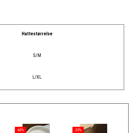
Hattestørrelse
S/M
L/XL
-60%
-25%