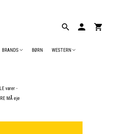
BRANDS
BØRN
WESTERN
E varer -
BARE MÅ eje