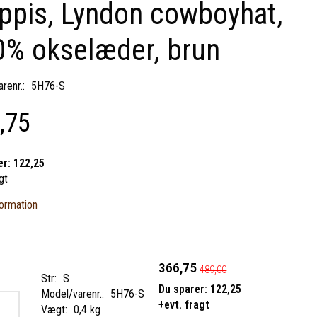
ppis, Lyndon cowboyhat,
0% okselæder, brun
renr.:
5H76-S
,75
er:
122,25
gt
ormation
366,75
489,00
Str:
S
Du sparer:
122,25
Model/varenr.:
5H76-S
+evt. fragt
Vægt:
0,4 kg