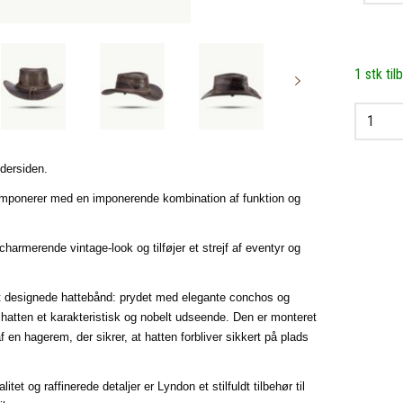
1 stk til
dersiden.
 imponerer med en imponerende kombination af funktion og
harmerende vintage-look og tilføjer et strejf af eventyr og
et designede hattebånd: prydet med elegante conchos og
 hatten et karakteristisk og nobelt udseende. Den er monteret
f en hagerem, der sikrer, at hatten forbliver sikkert på plads
et og raffinerede detaljer er Lyndon et stilfuldt tilbehør til