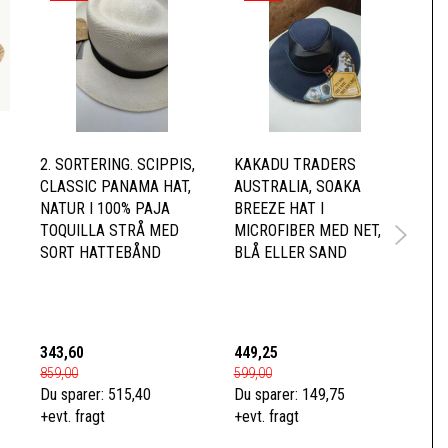
2. SORTERING. SCIPPIS,
KAKADU TRADERS
SC
CLASSIC PANAMA HAT,
AUSTRALIA, SOAKA
HA
NATUR I 100% PAJA
BREEZE HAT I
10
TOQUILLA STRÅ MED
MICROFIBER MED NET,
UL
SORT HATTEBÅND
BLÅ ELLER SAND
HA
LÆ
SP
I 
343,60
449,25
74
859,00
599,00
999
Du sparer:
515,40
Du sparer:
149,75
Du 
+evt. fragt
+evt. fragt
+ev