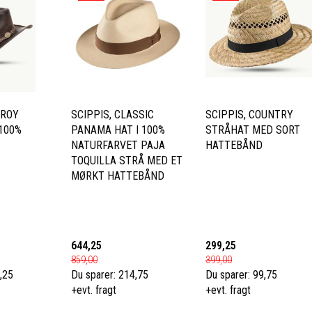
ZROY
SCIPPIS, CLASSIC
SCIPPIS, COUNTRY
100%
PANAMA HAT I 100%
STRÅHAT MED SORT
NATURFARVET PAJA
HATTEBÅND
TOQUILLA STRÅ MED ET
MØRKT HATTEBÅND
644,25
299,25
859,00
399,00
,25
Du sparer:
214,75
Du sparer:
99,75
+evt. fragt
+evt. fragt