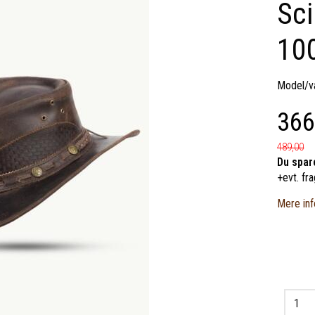
Sci
10
Model/va
366
489,00
Du spar
+evt. fra
Mere inf