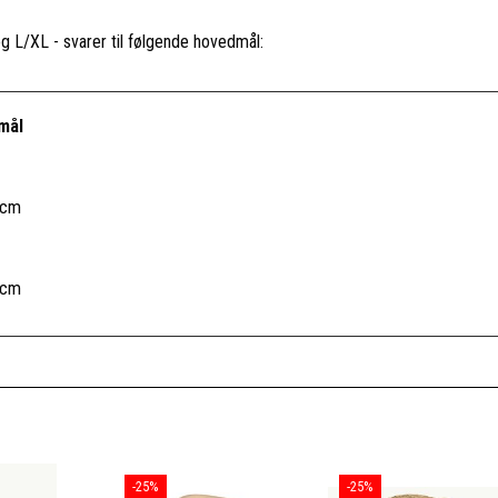
g L/XL - svarer til følgende hovedmål:
mål
 cm
 cm
-25%
-25%