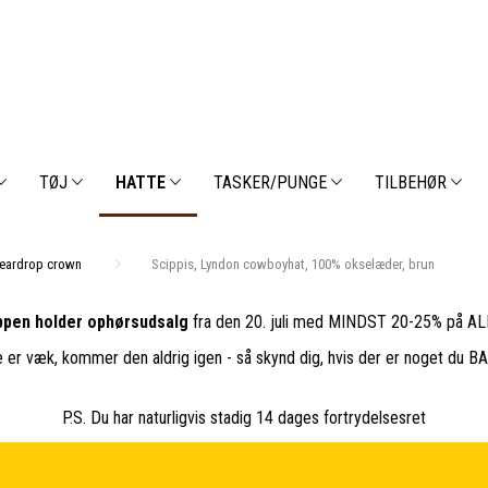
TØJ
HATTE
TASKER/PUNGE
TILBEHØR
Teardrop crown
Scippis, Lyndon cowboyhat, 100% okselæder, brun
pen holder ophørsudsalg
fra den 20. juli med MINDST 20-25% på ALL
e er væk, kommer den aldrig igen - så skynd dig, hvis der er noget du 
P.S. Du har naturligvis stadig 14 dages fortrydelsesret