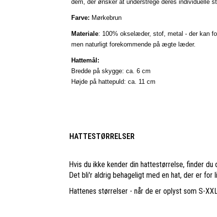
dem, der ønsker at understrege deres individuelle sti
Farve:
Mørkebrun
Materiale
: 100% okselæder, stof, metal - der kan f
men naturligt forekommende på ægte læder.
Hattemål:
Bredde på skygge: ca. 6 cm
Højde på hattepuld: ca. 11
cm
HATTESTØRRELSER
Hvis du ikke kender din hattestørrelse, finder du 
Det bli'r aldrig behageligt med en hat, der er for 
Hattenes størrelser - når de er oplyst som S-XXL