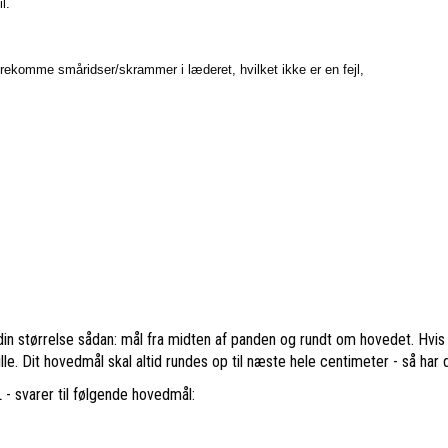
l.
orekomme småridser/skrammer i læderet, hvilket ikke er en fejl,
din størrelse sådan: mål fra midten af panden og rundt om hovedet. Hvis d
lille. Dit hovedmål skal altid rundes op til næste hele centimeter - så har 
 - svarer til følgende hovedmål: