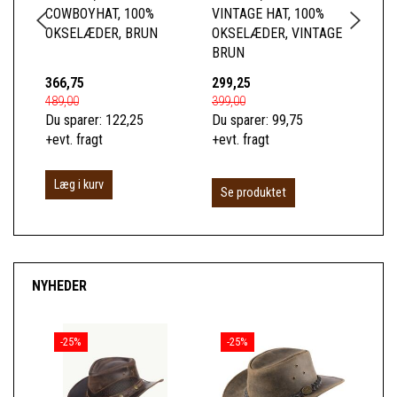
COWBOYHAT, 100%
VINTAGE HAT, 100%
CA
OKSELÆDER, BRUN
OKSELÆDER, VINTAGE
BL
BRUN
366,75
299,25
37
489,00
399,00
499
Du sparer:
122,25
Du sparer:
99,75
Du 
+evt. fragt
+evt. fragt
+ev
Læg i kurv
L
Se produktet
NYHEDER
-25%
-25%