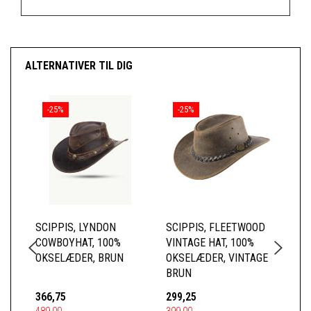
ALTERNATIVER TIL DIG
-25%
-25%
SCIPPIS, LYNDON
SCIPPIS, FLEETWOOD
SC
COWBOYHAT, 100%
VINTAGE HAT, 100%
HA
OKSELÆDER, BRUN
OKSELÆDER, VINTAGE
SO
BRUN
OK
366,75
299,25
67