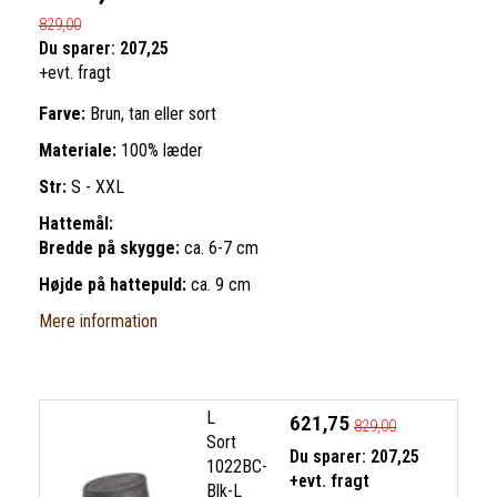
829,00
Du sparer:
207,25
+evt. fragt
Farve:
Brun, tan eller sort
Materiale:
100% læder
Str:
S - XXL
Hattemål:
Bredde på skygge:
ca. 6-7 cm
Højde på hattepuld:
ca. 9 cm
Mere information
L
621,75
829,00
Sort
Du sparer:
207,25
1022BC-
+evt. fragt
Blk-L