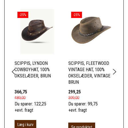
-25%
-25%
SCIPPIS, LYNDON
SCIPPIS, FLEETWOOD
SC
COWBOYHAT, 100%
VINTAGE HAT, 100%
CA
OKSELÆDER, BRUN
OKSELÆDER, VINTAGE
BL
BRUN
366,75
299,25
37
489,00
399,00
499
Du sparer:
122,25
Du sparer:
99,75
Du 
+evt. fragt
+evt. fragt
+ev
Læg i kurv
L
Se produktet