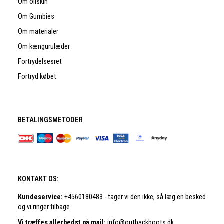
Om oilskin
Om Gumbies
Om materialer
Om kængurulæder
Fortrydelsesret
Fortryd købet
BETALINGSMETODER
KONTAKT OS:
Kundeservice:
+4560180483 - tager vi den ikke, så læg en besked
og vi ringer tilbage
Vi træffes allerbedst på mail:
info@outbackboots.dk