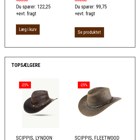
489,00
399,00
899
Du sparer:
122,25
Du sparer:
99,75
Du 
+evt. fragt
+evt. fragt
+ev
Læg i kurv
L
Se produktet
TOPSÆLGERE
-25%
-25%
SCIPPIS, LYNDON
SCIPPIS, FLEETWOOD
SC