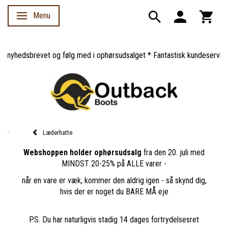
Menu
Skifte navigation
nyhedsbrevet og følg med i ophørsudsalget * Fantastisk kundeservice *
Læderhatte
Webshoppen holder ophørsudsalg
fra den 20. juli med
MINDST 20-25% på ALLE varer -
når en vare er væk, kommer den aldrig igen - så skynd dig,
hvis der er noget du BARE MÅ eje
P.S. Du har naturligvis stadig 14 dages fortrydelsesret