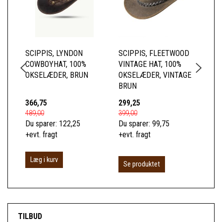
SCIPPIS, LYNDON
SCIPPIS, FLEETWOOD
SC
COWBOYHAT, 100%
VINTAGE HAT, 100%
CA
OKSELÆDER, BRUN
OKSELÆDER, VINTAGE
BL
BRUN
366,75
299,25
37
489,00
399,00
499
Du sparer:
122,25
Du sparer:
99,75
Du 
+evt. fragt
+evt. fragt
+ev
Læg i kurv
L
Se produktet
TILBUD