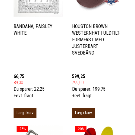
BANDANA, PAISLEY
HOUSTON BROWN
WHITE
WESTERNHAT I ULDFILT-
FORMFAST MED
JUSTERBART
SVEDBÅND
66,75
599,25
89,00
799,00
Du sparer:
22,25
Du sparer:
199,75
+evt. fragt
+evt. fragt
Læg i kurv
Læg i kurv
-25%
-20%