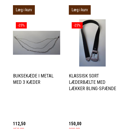
Læg i kurv
Læg i kurv
-25%
-25%
BUKSEKÆDE I METAL
KLASSISK SORT
MED 3 KÆDER
LÆDERBÆLTE MED
LÆKKER BLING-SPÆNDE
112,50
150,00