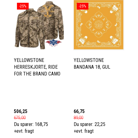
-25%
-25%
YELLOWSTONE
YELLOWSTONE
HERRESKJORTE, RIDE
BANDANA 18, GUL
FOR THE BRAND CAMO
506,25
66,75
675,00
89,00
Du sparer:
168,75
Du sparer:
22,25
+evt. fragt
+evt. fragt