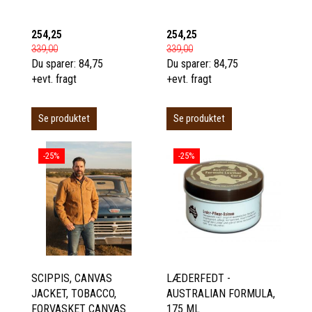
254,25
254,25
339,00
339,00
Du sparer:
84,75
Du sparer:
84,75
+evt. fragt
+evt. fragt
Se produktet
Se produktet
-25%
-25%
SCIPPIS, CANVAS
LÆDERFEDT -
JACKET, TOBACCO,
AUSTRALIAN FORMULA,
FORVASKET CANVAS
175 ML