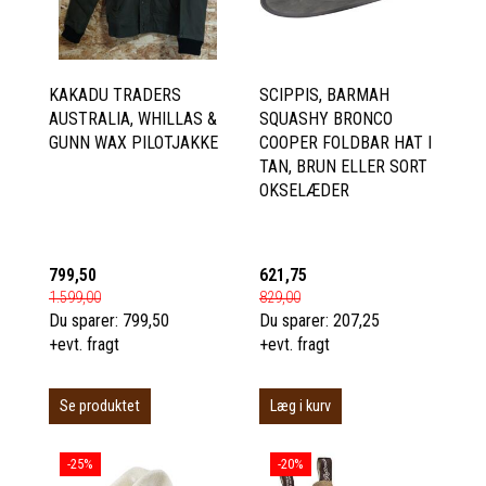
KAKADU TRADERS
SCIPPIS, BARMAH
AUSTRALIA, WHILLAS &
SQUASHY BRONCO
GUNN WAX PILOTJAKKE
COOPER FOLDBAR HAT I
TAN, BRUN ELLER SORT
OKSELÆDER
799,50
621,75
1.599,00
829,00
Du sparer:
799,50
Du sparer:
207,25
+evt. fragt
+evt. fragt
Se produktet
Læg i kurv
-25%
-20%