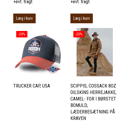
+evt. fragt
+evt. fragt
Læg i kurv
Læg i kurv
-25%
-25%
TRUCKER CAP, USA
SCIPPIS, COSSACK 8OZ
OILSKINS HERREJAKKE,
CAMEL- FOR I BØRSTET
BOMULD,
LÆDERBESÆTNING PÅ
KRAVEN