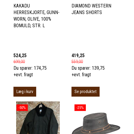
KAKADU
DIAMOND WESTERN
HERRESKJORTE, GUNN-
JEANS SHORTS
WORN, OLIVE, 100%
BOMULD, STR. L
524,25
419,25
699,00
559,00
Du sparer:
174,75
Du sparer:
139,75
+evt. fragt
+evt. fragt
Læg i kurv
Se produktet
-50%
-25%