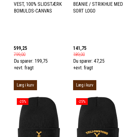
VEST, 100% SLIDSTÆRK
BEANIE / STRIKHUE MED
BOMULDS-CANVAS
SORT LOGO
599,25
141,75
799,00
189,00
Du sparer:
199,75
Du sparer:
47,25
+evt. fragt
+evt. fragt
Læg i kurv
Læg i kurv
-25%
-25%