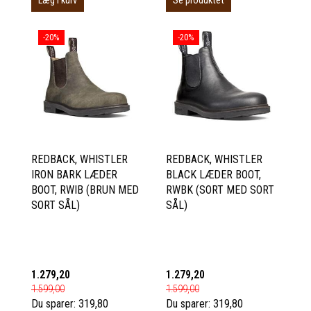
Læg i kurv
Se produktet
-20%
-20%
REDBACK, WHISTLER
REDBACK, WHISTLER
IRON BARK LÆDER
BLACK LÆDER BOOT,
BOOT, RWIB (BRUN MED
RWBK (SORT MED SORT
SORT SÅL)
SÅL)
1.279,20
1.279,20
1.599,00
1.599,00
Du sparer:
319,80
Du sparer:
319,80