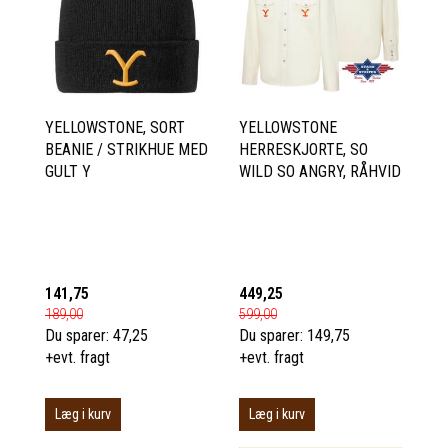
YELLOWSTONE, SORT
YELLOWSTONE
BEANIE / STRIKHUE MED
HERRESKJORTE, SO
GULT Y
WILD SO ANGRY, RÅHVID
141,75
449,25
189,00
599,00
Du sparer:
47,25
Du sparer:
149,75
+evt. fragt
+evt. fragt
Læg i kurv
Læg i kurv