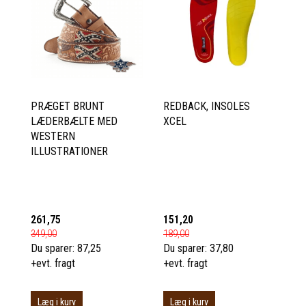
PRÆGET BRUNT
REDBACK, INSOLES
LÆDERBÆLTE MED
XCEL
WESTERN
ILLUSTRATIONER
261,75
151,20
349,00
189,00
Du sparer:
87,25
Du sparer:
37,80
+evt. fragt
+evt. fragt
Læg i kurv
Læg i kurv