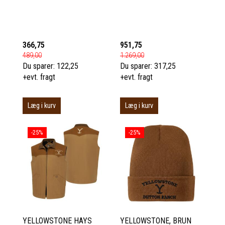
366,75
951,75
489,00
1.269,00
Du sparer:
122,25
Du sparer:
317,25
+evt. fragt
+evt. fragt
Læg i kurv
Læg i kurv
-25%
-25%
YELLOWSTONE HAYS
YELLOWSTONE, BRUN