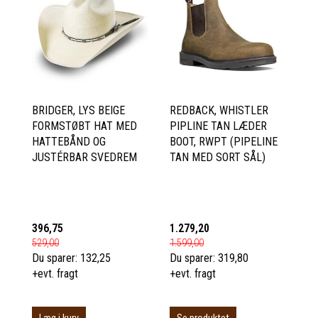
BRIDGER, LYS BEIGE
REDBACK, WHISTLER
FORMSTØBT HAT MED
PIPLINE TAN LÆDER
HATTEBÅND OG
BOOT, RWPT (PIPELINE
JUSTÉRBAR SVEDREM
TAN MED SORT SÅL)
396,75
1.279,20
529,00
1.599,00
Du sparer:
132,25
Du sparer:
319,80
+evt. fragt
+evt. fragt