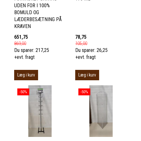
UDEN FOR I 100%
BOMULD OG
LÆDERBESÆTNING PÅ
KRAVEN
651,75
78,75
869,00
105,00
Du sparer:
217,25
Du sparer:
26,25
+evt. fragt
+evt. fragt
Læg i kurv
Læg i kurv
-50%
-50%