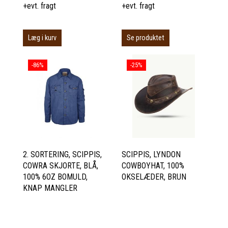
+evt. fragt
+evt. fragt
Læg i kurv
Se produktet
-86%
-25%
2. SORTERING, SCIPPIS,
SCIPPIS, LYNDON
COWRA SKJORTE, BLÅ,
COWBOYHAT, 100%
100% 6OZ BOMULD,
OKSELÆDER, BRUN
KNAP MANGLER