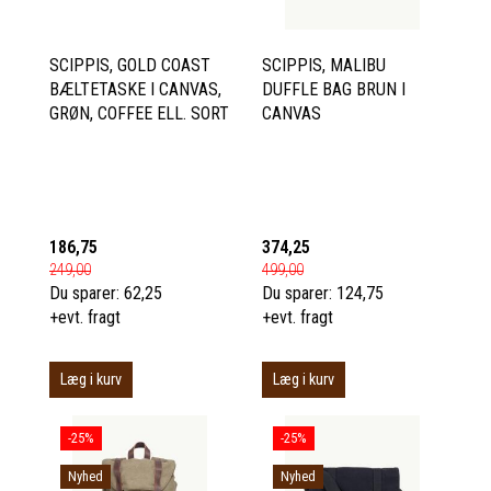
SCIPPIS, GOLD COAST
SCIPPIS, MALIBU
BÆLTETASKE I CANVAS,
DUFFLE BAG BRUN I
GRØN, COFFEE ELL. SORT
CANVAS
186,75
374,25
249,00
499,00
Du sparer:
62,25
Du sparer:
124,75
+evt. fragt
+evt. fragt
Læg i kurv
Læg i kurv
-25%
-25%
Nyhed
Nyhed