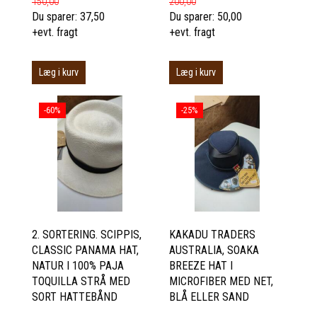
150,00
200,00
Du sparer:
37,50
Du sparer:
50,00
+evt. fragt
+evt. fragt
Læg i kurv
Læg i kurv
-60%
-25%
2. SORTERING. SCIPPIS,
KAKADU TRADERS
CLASSIC PANAMA HAT,
AUSTRALIA, SOAKA
NATUR I 100% PAJA
BREEZE HAT I
TOQUILLA STRÅ MED
MICROFIBER MED NET,
SORT HATTEBÅND
BLÅ ELLER SAND