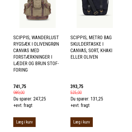
SCIPPIS, WANDERLUST
SCIPPIS, METRO BAG
RYGSÆK I OLIVENGRØN
SKULDERTASKE I
CANVAS MED
CANVAS, SORT, KHAKI
FORSTÆRKNINGER I
ELLER OLIVEN
LÆDER OG BRUN STOF-
FORING
741,75
393,75
989,00
525,00
Du sparer:
247,25
Du sparer:
131,25
+evt. fragt
+evt. fragt
Læg i kurv
Læg i kurv