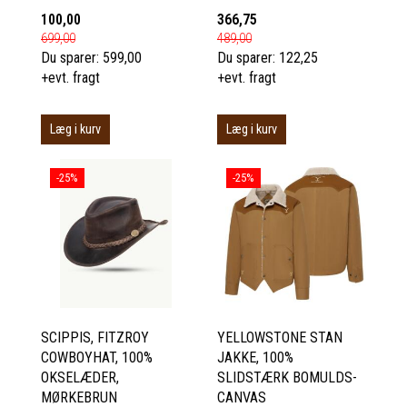
100,00
366,75
699,00
489,00
Du sparer:
599,00
Du sparer:
122,25
+evt. fragt
+evt. fragt
Læg i kurv
Læg i kurv
-25%
-25%
SCIPPIS, FITZROY
YELLOWSTONE STAN
COWBOYHAT, 100%
JAKKE, 100%
OKSELÆDER,
SLIDSTÆRK BOMULDS-
MØRKEBRUN
CANVAS