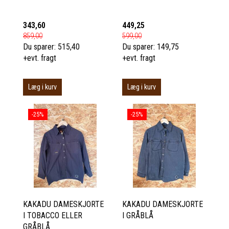
343,60
449,25
859,00
599,00
Du sparer:
515,40
Du sparer:
149,75
+evt. fragt
+evt. fragt
Læg i kurv
Læg i kurv
-25%
-25%
KAKADU DAMESKJORTE
KAKADU DAMESKJORTE
I TOBACCO ELLER
I GRÅBLÅ
GRÅBLÅ