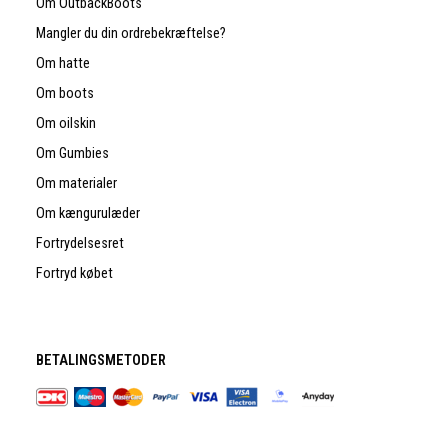
Om OutbackBoots
Mangler du din ordrebekræftelse?
Om hatte
Om boots
Om oilskin
Om Gumbies
Om materialer
Om kængurulæder
Fortrydelsesret
Fortryd købet
BETALINGSMETODER