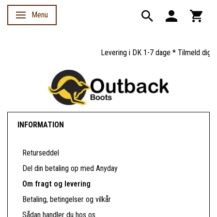
Menu
Skifte navigation
Levering i DK 1-7 dage * Tilmeld dig ny
INFORMATION
Returseddel
Del din betaling op med Anyday
Om fragt og levering
Betaling, betingelser og vilkår
Sådan handler du hos os