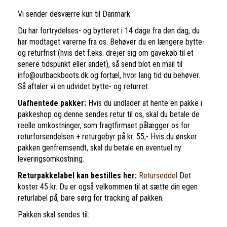
Vi sender desværre kun til Danmark
Du har fortrydelses- og bytteret i 14 dage fra den dag, du
har modtaget varerne fra os. Behøver du en længere bytte-
og returfrist (hvis det f.eks. drejer sig om gavekøb til et
senere tidspunkt eller andet), så send blot en mail til
info@outbackboots.dk og fortæl, hvor lang tid du behøver.
Så aftaler vi en udvidet bytte- og returret.
Uafhentede pakker:
Hvis du undlader at hente en pakke i
pakkeshop og denne sendes retur til os, skal du betale de
reelle omkostninger, som fragtfirmaet pålægger os for
returforsendelsen + returgebyr på kr. 55,- Hvis du ønsker
pakken genfremsendt, skal du betale en eventuel ny
leveringsomkostning.
Returpakkelabel kan bestilles her:
Returseddel
Det
koster 45 kr. Du er også velkommen til at sætte din egen
returlabel på, bare sørg for tracking af pakken.
Pakken skal sendes til: