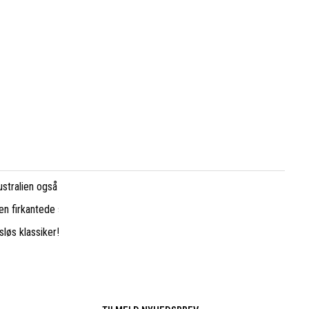
tralien også kaldes Dress Boots. En ret dækkende betegnelse for disse bo
den firkantede snude - kaldet 'Chiesel square toe' i modellen Newman.
sløs klassiker! Og super flotte er de jo.