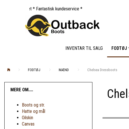
ørsudsalget * Fantastisk kundeservice *
INVENTAR TIL SALG
FODTØJ
FODTØJ
MÆND
Chelsea Dressboots
Chel
MERE OM....
Boots og str.
Hatte og mål
Oilskin
Canvas