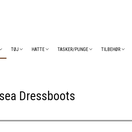
TØJ
HATTE
TASKER/PUNGE
TILBEHØR
sea Dressboots