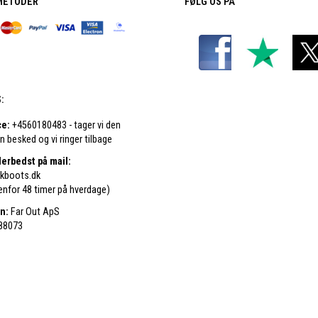
METODER
FØLG OS PÅ
:
ce:
+4560180483 - tager vi den
en besked og vi ringer tilbage
llerbedst på mail:
kboots.dk
denfor 48 timer på hverdage)
n:
Far Out ApS
88073