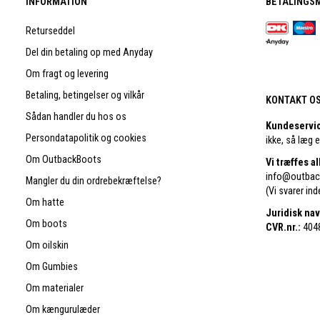
INFORMATION
BETALINGS
Returseddel
Del din betaling op med Anyday
Om fragt og levering
Betaling, betingelser og vilkår
KONTAKT OS
Sådan handler du hos os
Kundeservi
Persondatapolitik og cookies
ikke, så læg 
Om OutbackBoots
Vi træffes a
info@outbac
Mangler du din ordrebekræftelse?
(Vi svarer in
Om hatte
Juridisk nav
Om boots
CVR.nr.:
404
Om oilskin
Om Gumbies
Om materialer
Om kængurulæder