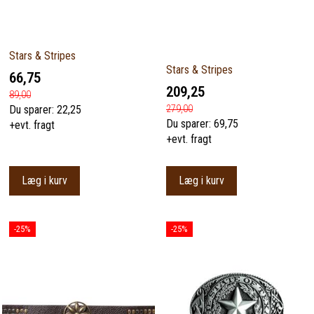
Stars & Stripes
Stars & Stripes
66,75
209,25
89,00
279,00
Du sparer:
22,25
Du sparer:
69,75
+evt. fragt
+evt. fragt
Læg i kurv
Læg i kurv
-25%
-25%