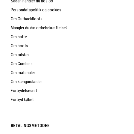
Sådan handler du hos os
Persondatapolitik og cookies
Om OutbackBoots
Mangler du din ordrebekræftelse?
Om hatte
Om boots
Om oilskin
Om Gumbies
Om materialer
Om kængurulæder
Fortrydelsesret
Fortryd købet
BETALINGSMETODER