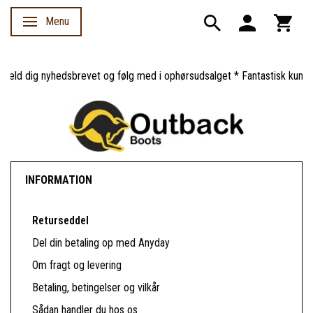
Menu
Skifte navigation
meld dig nyhedsbrevet og følg med i ophørsudsalget * Fantastisk kunde
INFORMATION
Returseddel
Del din betaling op med Anyday
Om fragt og levering
Betaling, betingelser og vilkår
Sådan handler du hos os