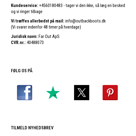
Kundeservice:
+4560180483 - tager vi den ikke, så læg en besked
og vi ringer tilbage
Vi træffes allerbedst på mail:
info@outbackboots.dk
(Vi svarer indenfor 48 timer på hverdage)
Juridisk navn:
Far Out ApS
CVR.nr.:
40488073
FØLG OS PÅ
TILMELD NYHEDSBREV