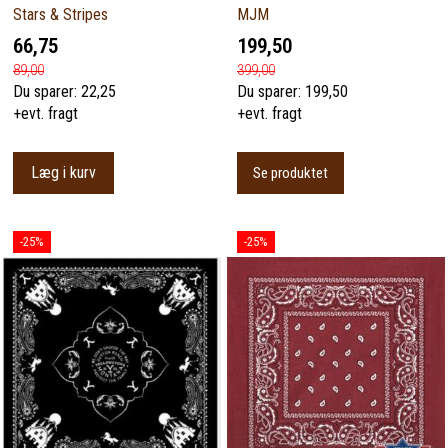
Stars & Stripes
MJM
66,75
199,50
89,00
399,00
Du sparer:
22,25
Du sparer:
199,50
+evt. fragt
+evt. fragt
Læg i kurv
Se produktet
-25%
-25%