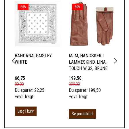
-25%
-50%
BANDANA, PAISLEY
MJM, HANDSKER I
YE
WHITE
LAMMESKIND, LINA,
BA
TOUCH W 32, BRUNE
66,75
199,50
66
89,00
399,00
89,
Du sparer:
22,25
Du sparer:
199,50
Du 
+evt. fragt
+evt. fragt
+ev
Læg i kurv
L
Se produktet