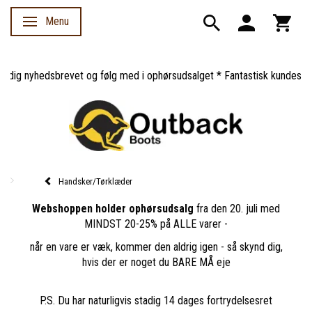
Menu
Skifte navigation
dig nyhedsbrevet og følg med i ophørsudsalget * Fantastisk kundeservic
Handsker/Tørklæder
Webshoppen holder ophørsudsalg
fra den 20. juli med
MINDST 20-25% på ALLE varer -
når en vare er væk, kommer den aldrig igen - så skynd dig,
hvis der er noget du BARE MÅ eje
P.S. Du har naturligvis stadig 14 dages fortrydelsesret