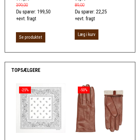
399,00
89,00
89,
Du sparer:
199,50
Du sparer:
22,25
Du 
+evt. fragt
+evt. fragt
+ev
Læg i kurv
L
Se produktet
TOPSÆLGERE
-25%
-50%