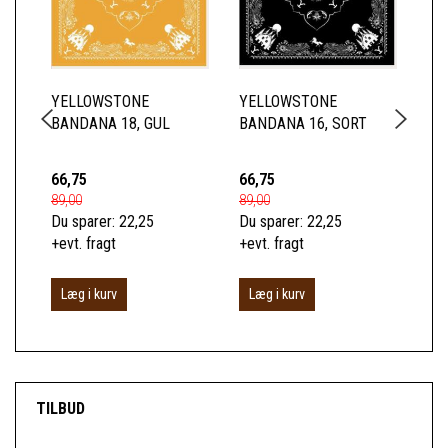
YELLOWSTONE
YELLOWSTONE
BA
BANDANA 18, GUL
BANDANA 16, SORT
WH
66,75
66,75
66
89,00
89,00
89,
Du sparer:
22,25
Du sparer:
22,25
Du 
+evt. fragt
+evt. fragt
+ev
Læg i kurv
Læg i kurv
L
TILBUD