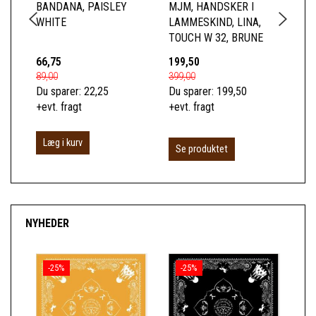
BANDANA, PAISLEY
MJM, HANDSKER I
YE
WHITE
LAMMESKIND, LINA,
BA
TOUCH W 32, BRUNE
66,75
199,50
66
89,00
399,00
89,
Du sparer:
22,25
Du sparer:
199,50
Du 
+evt. fragt
+evt. fragt
+ev
Læg i kurv
L
Se produktet
NYHEDER
-25%
-25%