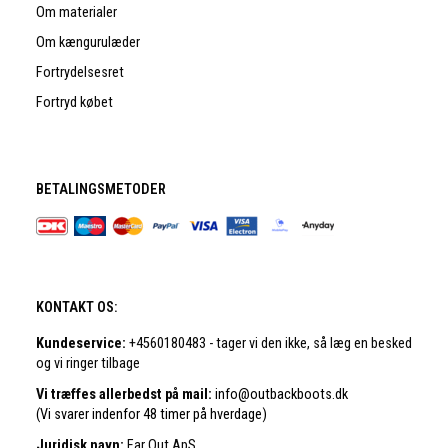
Om materialer
Om kængurulæder
Fortrydelsesret
Fortryd købet
BETALINGSMETODER
KONTAKT OS:
Kundeservice:
+4560180483 - tager vi den ikke, så læg en besked
og vi ringer tilbage
Vi træffes allerbedst på mail:
info@outbackboots.dk
(Vi svarer indenfor 48 timer på hverdage)
Juridisk navn:
Far Out ApS