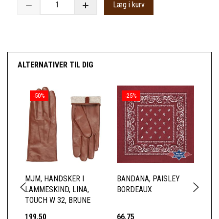
Læg i kurv
ALTERNATIVER TIL DIG
-50%
-25%
MJM, HANDSKER I
BANDANA, PAISLEY
YE
LAMMESKIND, LINA,
BORDEAUX
BA
TOUCH W 32, BRUNE
199,50
66,75
66