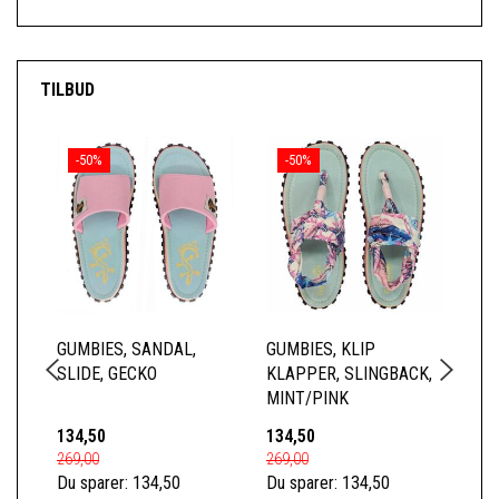
TILBUD
-50%
-50%
GUMBIES, SANDAL,
GUMBIES, KLIP
GU
SLIDE, GECKO
KLAPPER, SLINGBACK,
KL
MINT/PINK
DE
134,50
134,50
12
269,00
269,00
249
Du sparer:
134,50
Du sparer:
134,50
Du 