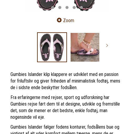
Zoom
Gumbies Islander klip klappere er udviklet med en passion
for friluftsliv og giver friheden af minimalistisk fodtøj, mens
de i sidste ende beskytter fodsålen.
Fra erfaringerne med rejser, sport og udforskning har
Gumbies rejse ført dem til at designe, udvikle og fremstille
det, som de mener er det bedste, enkle fodtøj, man
nogensinde vil eje.
Gumbies Islander følger fodens konturer, fodsålens bue og
vigtigst af alt yder komfort mellem tæerne, mens de er