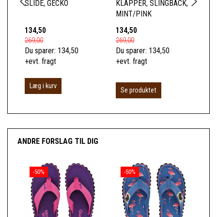
SLIDE, GECKO
KLAPPER, SLINGBACK,
KL
MINT/PINK
DE
134,50
134,50
12
269,00
269,00
249
Du sparer:
134,50
Du sparer:
134,50
Du 
+evt. fragt
+evt. fragt
+ev
Læg i kurv
Se produktet
S
ANDRE FORSLAG TIL DIG
-50%
-50%