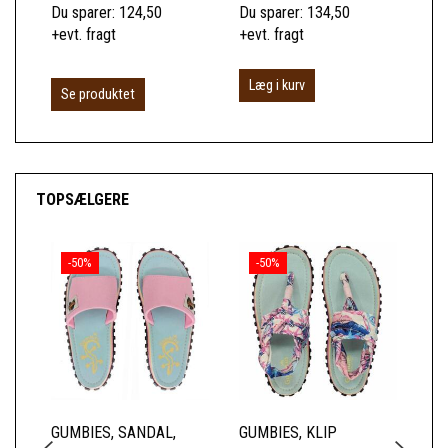
Du sparer:
124,50
Du sparer:
134,50
Du 
+evt. fragt
+evt. fragt
+ev
Læg i kurv
L
Se produktet
TOPSÆLGERE
-50%
-50%
GUMBIES, SANDAL,
GUMBIES, KLIP
GU