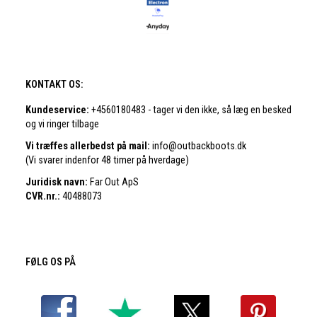
KONTAKT OS:
Kundeservice:
+4560180483 - tager vi den ikke, så læg en besked
og vi ringer tilbage
Vi træffes allerbedst på mail:
info@outbackboots.dk
(Vi svarer indenfor 48 timer på hverdage)
Juridisk navn:
Far Out ApS
CVR.nr.:
40488073
FØLG OS PÅ