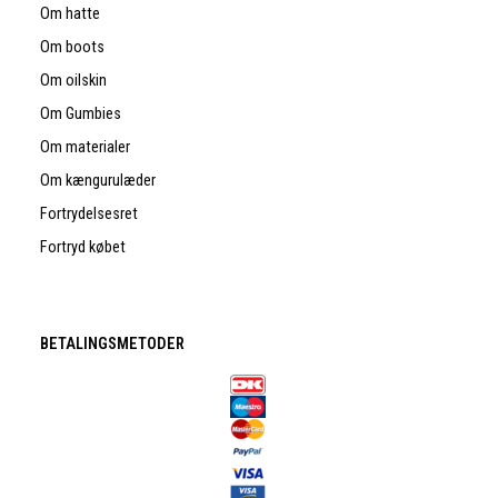
Om hatte
Om boots
Om oilskin
Om Gumbies
Om materialer
Om kængurulæder
Fortrydelsesret
Fortryd købet
BETALINGSMETODER