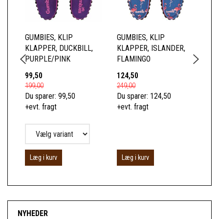
GUMBIES, KLIP
GUMBIES, KLIP
GU
KLAPPER, DUCKBILL,
KLAPPER, ISLANDER,
KL
PURPLE/PINK
FLAMINGO
DE
99,50
124,50
12
199,00
249,00
249
Du sparer:
99,50
Du sparer:
124,50
Du 
+evt. fragt
+evt. fragt
+ev
Læg i kurv
Læg i kurv
L
NYHEDER