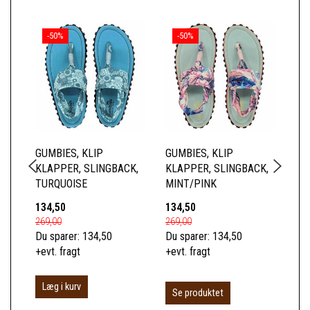
-50%
-50%
GUMBIES, KLIP
GUMBIES, KLIP
GU
KLAPPER, SLINGBACK,
KLAPPER, SLINGBACK,
KL
TURQUOISE
MINT/PINK
YE
134,50
134,50
13
269,00
269,00
269
Du sparer:
134,50
Du sparer:
134,50
Du 
+evt. fragt
+evt. fragt
+ev
Læg i kurv
L
Se produktet