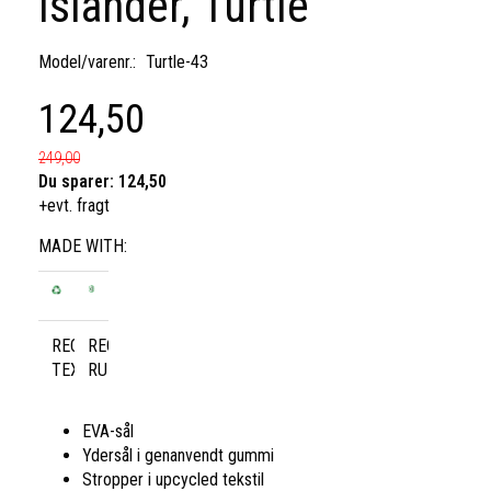
Islander, Turtle
Model/varenr.:
Turtle-43
124,50
249,00
Du sparer:
124,50
+evt. fragt
MADE WITH:
RECYCLED
RECYCLED
TEXTILE
RUBBER
EVA-sål
Ydersål i genanvendt gummi
Stropper i upcycled tekstil