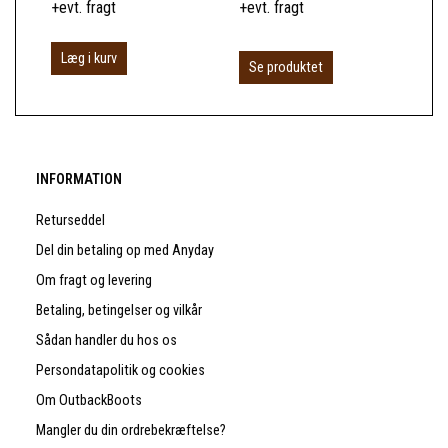
+evt. fragt
+evt. fragt
+ev
Læg i kurv
Se produktet
S
INFORMATION
Returseddel
Del din betaling op med Anyday
Om fragt og levering
Betaling, betingelser og vilkår
Sådan handler du hos os
Persondatapolitik og cookies
Om OutbackBoots
Mangler du din ordrebekræftelse?