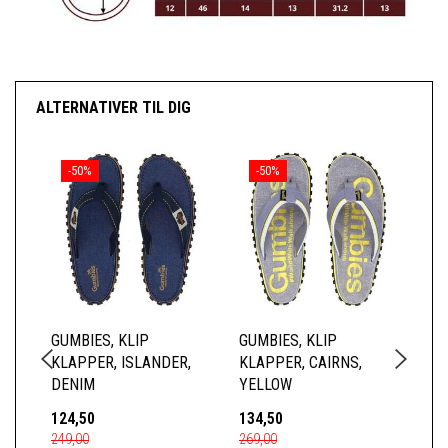
ALTERNATIVER TIL DIG
-50%
-50%
GUMBIES, KLIP
GUMBIES, KLIP
GU
KLAPPER, ISLANDER,
KLAPPER, CAIRNS,
KL
DENIM
YELLOW
FL
124,50
134,50
12
249,00
269,00
249