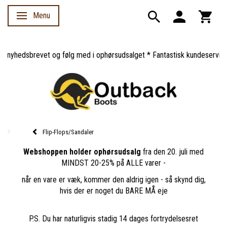
Menu
Skifte navigation
yhedsbrevet og følg med i ophørsudsalget * Fantastisk kundeservice *
Flip-Flops/Sandaler
Webshoppen holder ophørsudsalg
fra den 20. juli med
MINDST 20-25% på ALLE varer -
når en vare er væk, kommer den aldrig igen - så skynd dig,
hvis der er noget du BARE MÅ eje
P.S. Du har naturligvis stadig 14 dages fortrydelsesret