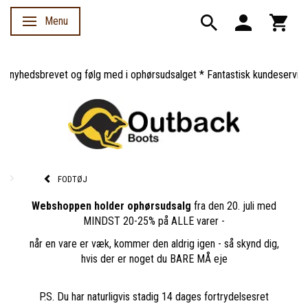
Menu
Skifte navigation
nyhedsbrevet og følg med i ophørsudsalget * Fantastisk kundeservice *
FODTØJ
Webshoppen holder ophørsudsalg
fra den 20. juli med
MINDST 20-25% på ALLE varer -
når en vare er væk, kommer den aldrig igen - så skynd dig,
hvis der er noget du BARE MÅ eje
P.S. Du har naturligvis stadig 14 dages fortrydelsesret