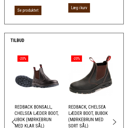
Læg i kurv
Se produktet
S
TILBUD
-20%
-20%
REDBACK BONSALL,
REDBACK, CHELSEA
RE
CHELSEA LÆDER BOOT,
LÆDER BOOT, BUBOK
CH
UBOK (MØRKEBRUN
(MØRKEBRUN MED
US
MED KLAR SÅL)
SORT SÅL)
SI