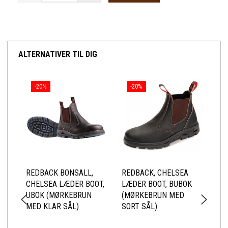
ALTERNATIVER TIL DIG
-20%
-20%
REDBACK BONSALL,
REDBACK, CHELSEA
WE
CHELSEA LÆDER BOOT,
LÆDER BOOT, BUBOK
UBOK (MØRKEBRUN
(MØRKEBRUN MED
MED KLAR SÅL)
SORT SÅL)