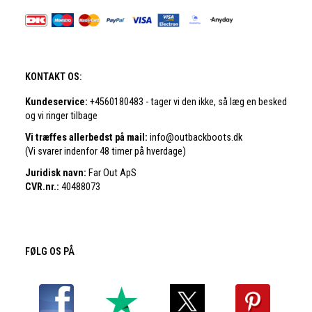
KONTAKT OS:
Kundeservice:
+4560180483 - tager vi den ikke, så læg en besked
og vi ringer tilbage
Vi træffes allerbedst på mail:
info@outbackboots.dk
(Vi svarer indenfor 48 timer på hverdage)
Juridisk navn:
Far Out ApS
CVR.nr.:
40488073
FØLG OS PÅ