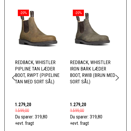
-20%
-20%
REDBACK, WHISTLER
REDBACK, WHISTLER
RE
PIPLINE TAN LÆDER
IRON BARK LÆDER
BL
BOOT, RWPT (PIPELINE
BOOT, RWIB (BRUN MED
RW
TAN MED SORT SÅL)
SORT SÅL)
SÅ
1.279,20
1.279,20
1.2
1.599,00
1.599,00
1.5
Du sparer:
319,80
Du sparer:
319,80
Du 
+evt. fragt
+evt. fragt
+ev