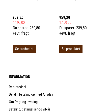
(M
KL
959,20
959,20
1.0
1.199,00
1.199,00
1.2
Du sparer:
239,80
Du sparer:
239,80
Du 
+evt. fragt
+evt. fragt
+ev
Se produktet
Se produktet
S
INFORMATION
Returseddel
Del din betaling op med Anyday
Om fragt og levering
Betaling, betingelser og vilkår