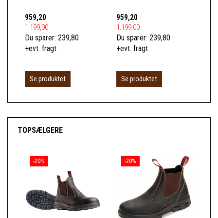
959,20
959,20
1.2
1.199,00
1.199,00
1.6
Du sparer:
239,80
Du sparer:
239,80
Du 
+evt. fragt
+evt. fragt
+ev
L
Se produktet
Se produktet
TOPSÆLGERE
-20%
-20%