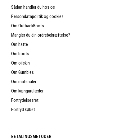
Sådan handler du hos os
Persondatapolitik og cookies
Om OutbackBoots
Mangler du din ordrebekræftelse?
Om hatte
Om boots
Om oilskin
Om Gumbies
Om materialer
Om kængurulæder
Fortrydelsesret
Fortryd købet
BETALINGSMETODER