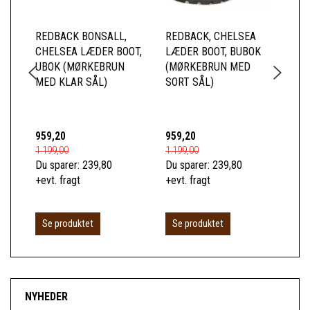
REDBACK BONSALL,
REDBACK, CHELSEA
RE
CHELSEA LÆDER BOOT,
LÆDER BOOT, BUBOK
CH
UBOK (MØRKEBRUN
(MØRKEBRUN MED
US
MED KLAR SÅL)
SORT SÅL)
SI
(M
KL
959,20
959,20
1.0
1.199,00
1.199,00
1.2
Du sparer:
239,80
Du sparer:
239,80
Du 
+evt. fragt
+evt. fragt
+ev
Se produktet
Se produktet
S
NYHEDER