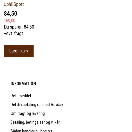
UphillSport
84,50
169,00
Du sparer:
84,50
+evt. fragt
Læg i kurv
INFORMATION
Returseddel
Del din betaling op med Anyday
Om fragt og levering
Betaling, betingelser og vilkår
Sådan handler du hos os