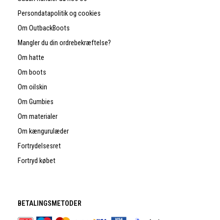
Persondatapolitik og cookies
Om OutbackBoots
Mangler du din ordrebekræftelse?
Om hatte
Om boots
Om oilskin
Om Gumbies
Om materialer
Om kængurulæder
Fortrydelsesret
Fortryd købet
BETALINGSMETODER