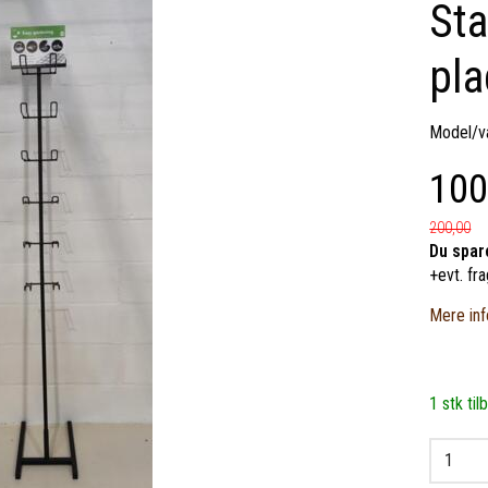
Sta
pla
Model/va
100
200,00
Du spar
+evt. fra
Mere inf
1 stk til