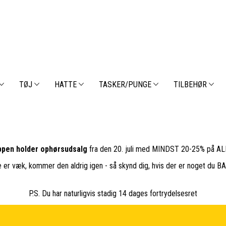
TØJ
HATTE
TASKER/PUNGE
TILBEHØR
pen holder ophørsudsalg
fra den 20. juli med MINDST 20-25% på ALL
e er væk, kommer den aldrig igen - så skynd dig, hvis der er noget du 
P.S. Du har naturligvis stadig 14 dages fortrydelsesret