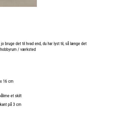
jo bruge det til hvad end, du har lyst til, så længe det
 hobbyrum / værksted
7 x 16 cm
ålime et skilt
pkant på 3 cm