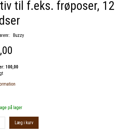
tiv til f.eks. frøposer, 12
dser
renr.:
Buzzy
,00
er:
100,00
gt
ormation
bage på lager
Læg i kurv