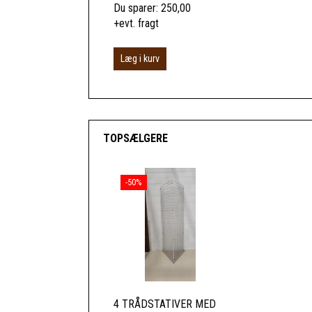
Du sparer:
250,00
+evt. fragt
Læg i kurv
TOPSÆLGERE
-50%
4 TRÅDSTATIVER MED