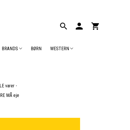
BRANDS
BØRN
WESTERN
E varer -
BARE MÅ eje