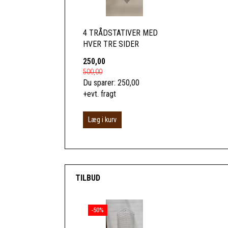
4 TRÅDSTATIVER MED
HVER TRE SIDER
250,00
500,00
Du sparer:
250,00
+evt. fragt
Læg i kurv
TILBUD
-50%