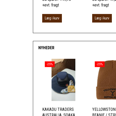
+evt. fragt
+evt. fragt
Læg i kurv
Læg i kurv
NYHEDER
-25%
-25%
KAKADU TRADERS
YELLOWSTON
AUSTRALIA, SOAKA
BEANIE / ST