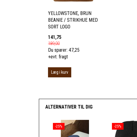
YELLOWSTONE, BRUN
BEANIE / STRIKHUE MED
SORT LOGO
141,75
189,00
Du sparer:
47,25
+evt. fragt
Læg i kurv
ALTERNATIVER TIL DIG
-25%
-25%