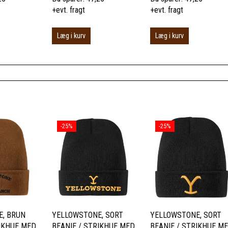
+evt. fragt
+evt. fragt
Læg i kurv
Læg i kurv
-25%
-25%
E, BRUN
YELLOWSTONE, SORT
YELLOWSTONE, SORT
RIKHUE MED
BEANIE / STRIKHUE MED
BEANIE / STRIKHUE M