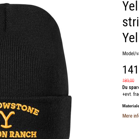
Yel
str
Yel
Model/va
141
189,00
Du spar
+evt. fra
Material
Mere inf