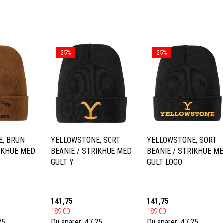
-25%
-25%
E, BRUN
YELLOWSTONE, SORT
YELLOWSTONE, SORT
RIKHUE MED
BEANIE / STRIKHUE MED
BEANIE / STRIKHUE M
GULT Y
GULT LOGO
141,75
141,75
189,00
189,00
25
Du sparer:
47,25
Du sparer:
47,25