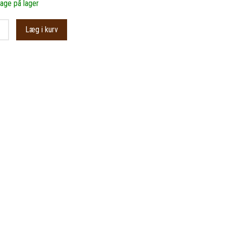
bage på lager
Læg i kurv