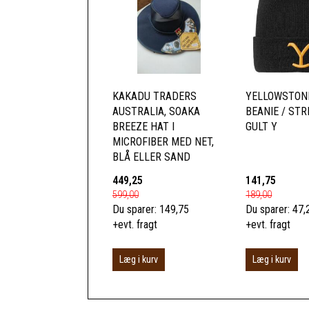
KAKADU TRADERS
YELLOWSTONE
AUSTRALIA, SOAKA
BEANIE / ST
BREEZE HAT I
GULT Y
MICROFIBER MED NET,
BLÅ ELLER SAND
449,25
141,75
599,00
189,00
Du sparer:
149,75
Du sparer:
47,
+evt. fragt
+evt. fragt
Læg i kurv
Læg i kurv