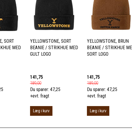
, SORT
YELLOWSTONE, SORT
YELLOWSTONE, BRUN
RIKHUE MED
BEANIE / STRIKHUE MED
BEANIE / STRIKHUE M
GULT LOGO
SORT LOGO
141,75
141,75
189,00
189,00
25
Du sparer:
47,25
Du sparer:
47,25
+evt. fragt
+evt. fragt
Læg i kurv
Læg i kurv