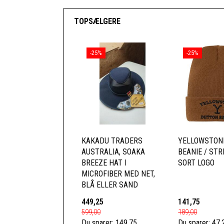
TOPSÆLGERE
-25%
-25%
KAKADU TRADERS
YELLOWSTON
AUSTRALIA, SOAKA
BEANIE / ST
BREEZE HAT I
SORT LOGO
MICROFIBER MED NET,
BLÅ ELLER SAND
449,25
141,75
599,00
189,00
Du sparer:
149,75
Du sparer:
47,