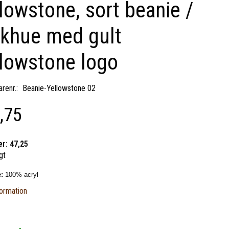
lowstone, sort beanie /
ikhue med gult
lowstone logo
renr.:
Beanie-Yellowstone 02
,75
er:
47,25
gt
e:
100% acryl
ormation