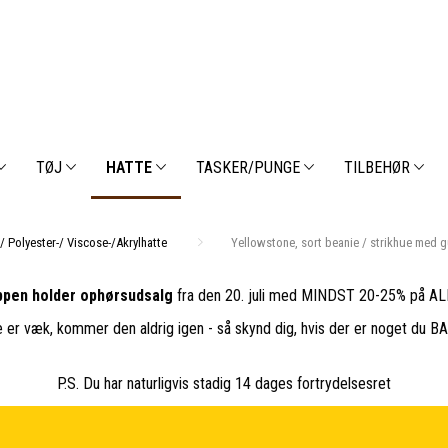
TØJ
HATTE
TASKER/PUNGE
TILBEHØR
 / Polyester-/ Viscose-/Akrylhatte
Yellowstone, sort beanie / strikhue med 
pen holder ophørsudsalg
fra den 20. juli med MINDST 20-25% på ALL
e er væk, kommer den aldrig igen - så skynd dig, hvis der er noget du 
P.S. Du har naturligvis stadig 14 dages fortrydelsesret