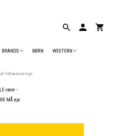
BRANDS
BØRN
WESTERN
gult Yellowstone logo
E varer -
BARE MÅ eje