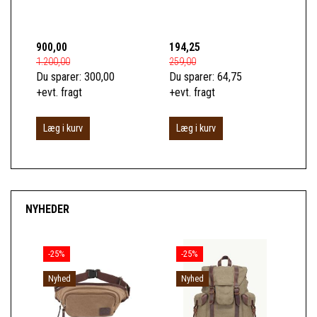
LÆ
FO
900,00
194,25
74
1.200,00
259,00
989
Du sparer:
300,00
Du sparer:
64,75
Du 
+evt. fragt
+evt. fragt
+ev
Læg i kurv
Læg i kurv
L
NYHEDER
-25%
-25%
Nyhed
Nyhed