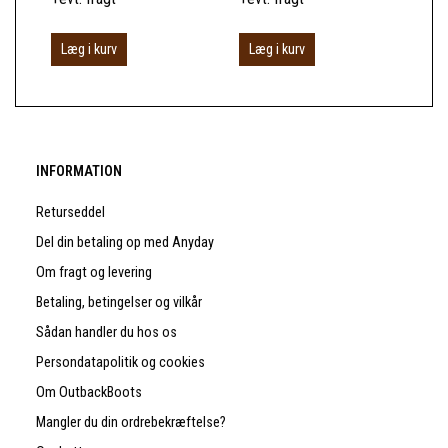
Læg i kurv
Læg i kurv
L
INFORMATION
Returseddel
Del din betaling op med Anyday
Om fragt og levering
Betaling, betingelser og vilkår
Sådan handler du hos os
Persondatapolitik og cookies
Om OutbackBoots
Mangler du din ordrebekræftelse?