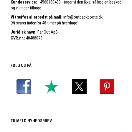
Kundeservice:
+4560180483 - tager vi den ikke, så læg en besked
og vi ringer tilbage
Vi træffes allerbedst på mail:
info@outbackboots.dk
(Vi svarer indenfor 48 timer på hverdage)
Juridisk navn:
Far Out ApS
CVR.nr.:
40488073
FØLG OS PÅ
TILMELD NYHEDSBREV
Email-