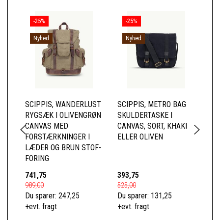
-25%
-25%
Nyhed
Nyhed
SCIPPIS, WANDERLUST
SCIPPIS, METRO BAG
BR
RYGSÆK I OLIVENGRØN
SKULDERTASKE I
SE
CANVAS MED
CANVAS, SORT, KHAKI
KR
FORSTÆRKNINGER I
ELLER OLIVEN
LÆDER OG BRUN STOF-
FORING
741,75
393,75
90
989,00
525,00
1.2
Du sparer:
247,25
Du sparer:
131,25
Du 
+evt. fragt
+evt. fragt
+ev