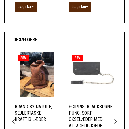
Læg i kurv
Læg i kurv
L
TOPSÆLGERE
-25%
-25%
BRAND BY NATURE,
SCIPPIS, BLACKBURNE
SC
SEJLERTASKE I
PUNG, SORT
RY
KRAFTIG LÆDER
OKSELÆDER MED
CA
AFTAGELIG KÆDE
FO