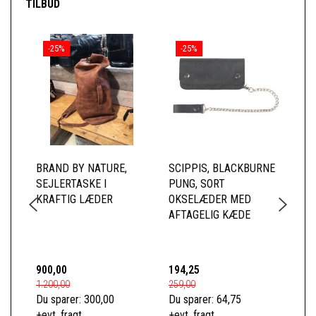
TILBUD
-25%
-25%
BRAND BY NATURE,
SCIPPIS, BLACKBURNE
SC
SEJLERTASKE I
PUNG, SORT
RY
KRAFTIG LÆDER
OKSELÆDER MED
CA
AFTAGELIG KÆDE
FO
LÆ
FO
900,00
194,25
74
1.200,00
259,00
989
Du sparer:
300,00
Du sparer:
64,75
Du 
+evt. fragt
+evt. fragt
+ev