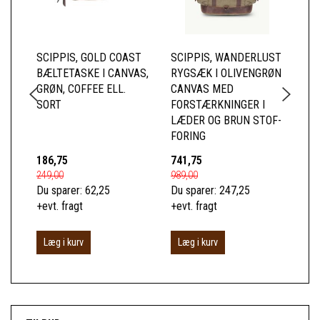
SCIPPIS, GOLD COAST
SCIPPIS, WANDERLUST
SC
BÆLTETASKE I CANVAS,
RYGSÆK I OLIVENGRØN
SK
GRØN, COFFEE ELL.
CANVAS MED
CA
SORT
FORSTÆRKNINGER I
EL
LÆDER OG BRUN STOF-
FORING
186,75
741,75
39
249,00
989,00
525
Du sparer:
62,25
Du sparer:
247,25
Du 
+evt. fragt
+evt. fragt
+ev
Læg i kurv
Læg i kurv
L