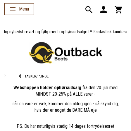
Menu
Skifte navigation
ig nyhedsbrevet og følg med i ophørsudsalget * Fantastisk kundeservice
TASKER/PUNGE
Webshoppen holder ophørsudsalg
fra den 20. juli med
MINDST 20-25% på ALLE varer -
når en vare er væk, kommer den aldrig igen - så skynd dig,
hvis der er noget du BARE MÅ eje
P.S. Du har naturligvis stadig 14 dages fortrydelsesret