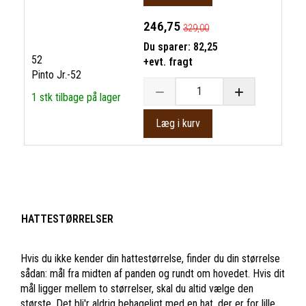
246,75
329,00
Du sparer:
82,25
52
+evt. fragt
Pinto Jr.-52
1 stk tilbage på lager
Læg i kurv
HATTESTØRRELSER
Hvis du ikke kender din hattestørrelse, finder du din størrelse
sådan: mål fra midten af panden og rundt om hovedet. Hvis dit
mål ligger mellem to størrelser, skal du altid vælge den
største. Det bli'r aldrig behageligt med en hat, der er for lille.