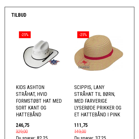
TILBUD
-25%
-25%
KIDS ASHTON
SCIPPIS, LANY
STRÅHAT, HVID
STRÅHAT TIL BØRN,
FORMSTØBT HAT MED
MED FARVERIGE
SORT KANT OG
LYSERØDE PRIKKER OG
HATTEBÅND
ET HATTEBÅND I PINK
246,75
111,75
329,00
149,00
Du sparer:
82,25
Du sparer:
37,25