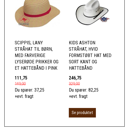
SCIPPIS, LANY
KIDS ASHTON
STRÅHAT TIL BØRN,
STRÅHAT, HVID
MED FARVERIGE
FORMSTØBT HAT MED
LYSERØDE PRIKKER OG
SORT KANT OG
ET HATTEBÅND I PINK
HATTEBÅND
111,75
246,75
149,00
329,00
Du sparer:
37,25
Du sparer:
82,25
+evt. fragt
+evt. fragt
Se produktet