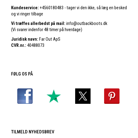
Kundeservice:
+4560180483 - tager vi den ikke, så læg en besked
og vi ringer tilbage
Vi træffes allerbedst på mail:
info@outbackboots.dk
(Vi svarer indenfor 48 timer på hverdage)
Juridisk navn:
Far Out ApS
CVR.nr.:
40488073
FØLG OS PÅ
TILMELD NYHEDSBREV