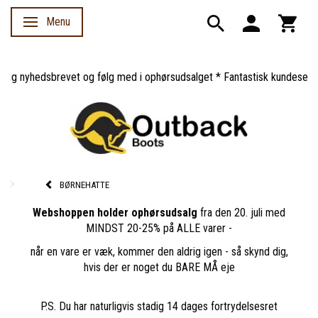
Menu
Skifte navigation
g nyhedsbrevet og følg med i ophørsudsalget * Fantastisk kundeservice 
BØRNEHATTE
Webshoppen holder ophørsudsalg
fra den 20. juli med
MINDST 20-25% på ALLE varer -
når en vare er væk, kommer den aldrig igen - så skynd dig,
hvis der er noget du BARE MÅ eje
P.S. Du har naturligvis stadig 14 dages fortrydelsesret