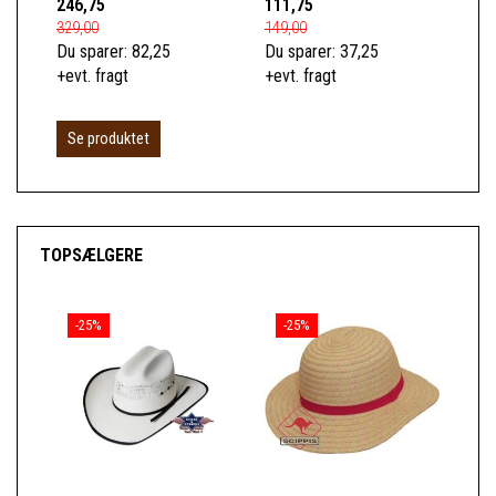
246,75
111,75
329,00
149,00
Du sparer:
82,25
Du sparer:
37,25
+evt. fragt
+evt. fragt
Se produktet
TOPSÆLGERE
-25%
-25%