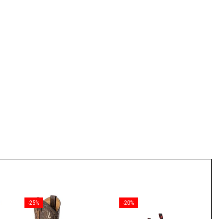
-25%
-20%