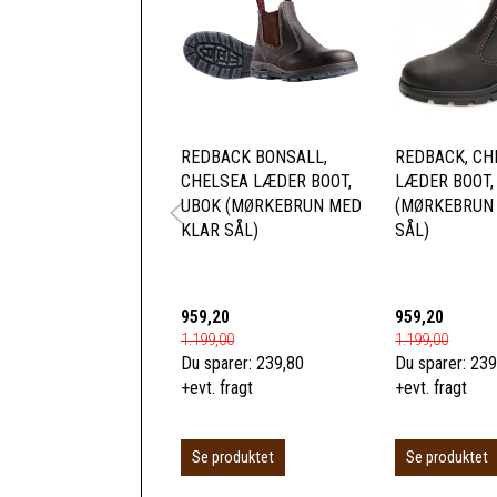
REDBACK BONSALL,
REDBACK, CH
CHELSEA LÆDER BOOT,
LÆDER BOOT,
UBOK (MØRKEBRUN MED
(MØRKEBRUN
KLAR SÅL)
SÅL)
959,20
959,20
1.199,00
1.199,00
Du sparer:
239,80
Du sparer:
239
+evt. fragt
+evt. fragt
Se produktet
Se produktet