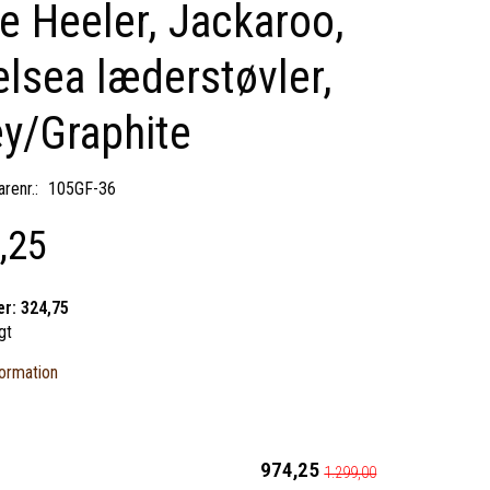
e Heeler, Jackaroo,
lsea læderstøvler,
y/Graphite
renr.:
105GF-36
,25
er:
324,75
gt
ormation
974,25
1.299,00