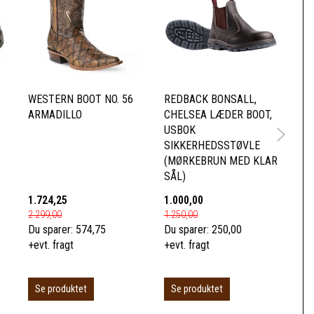
WESTERN BOOT NO. 56
REDBACK BONSALL,
RE
ARMADILLO
CHELSEA LÆDER BOOT,
CH
USBOK
UB
SIKKERHEDSSTØVLE
SÅ
(MØRKEBRUN MED KLAR
SÅL)
1.724,25
1.000,00
95
2.299,00
1.250,00
1.1
Du sparer:
574,75
Du sparer:
250,00
Du 
+evt. fragt
+evt. fragt
+ev
Se produktet
S
Se produktet