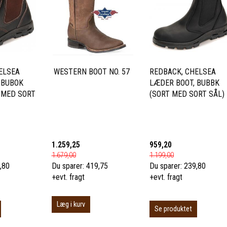
ELSEA
WESTERN BOOT NO. 57
REDBACK, CHELSEA
 BUBOK
LÆDER BOOT, BUBBK
 MED SORT
(SORT MED SORT SÅL)
1.259,25
959,20
1.679,00
1.199,00
,80
Du sparer:
419,75
Du sparer:
239,80
+evt. fragt
+evt. fragt
Læg i kurv
Se produktet