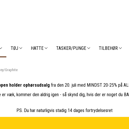
TØJ
HATTE
TASKER/PUNGE
TILBEHØR
rey/Graphite
pen holder ophørsudsalg
fra den 20. juli med MINDST 20-25% på ALL
e er væk, kommer den aldrig igen - så skynd dig, hvis der er noget du 
P.S. Du har naturligvis stadig 14 dages fortrydelsesret