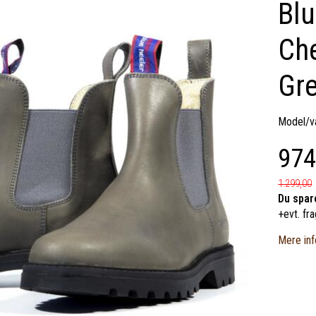
Blu
Che
Gre
Model/va
974
1.299,00
Du spar
+evt. fra
Mere inf