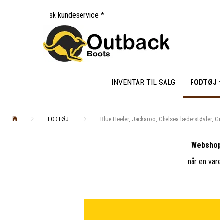
 kundeservice *
INVENTAR TIL SALG
FODTØJ
FODTØJ
Blue Heeler, Jackaroo, Chelsea læderstøvler, G
Webshop
når en var