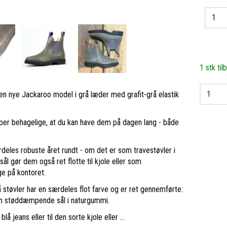
1 stk til
 Den nye Jackaroo model i grå læder med grafit-grå elastik
uper behagelige, at du kan have dem på dagen lang - både
deles robuste året rundt - om det er som travestøvler i
sål gør dem også ret flotte til kjole eller som
ge på kontoret.
 støvler har en særdeles flot farve og er ret gennemførte:
 en støddæmpende sål i naturgummi.
lå jeans eller til den sorte kjole eller ...