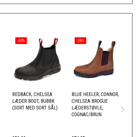
-20%
-25%
REDBACK, CHELSEA
BLUE HEELER, CONNOR,
RE
LÆDER BOOT, BUBBK
CHELSEA BROGUE
CH
(SORT MED SORT SÅL)
LÆDERSTØVLE,
UB
COGNAC/BRUN
SÅ