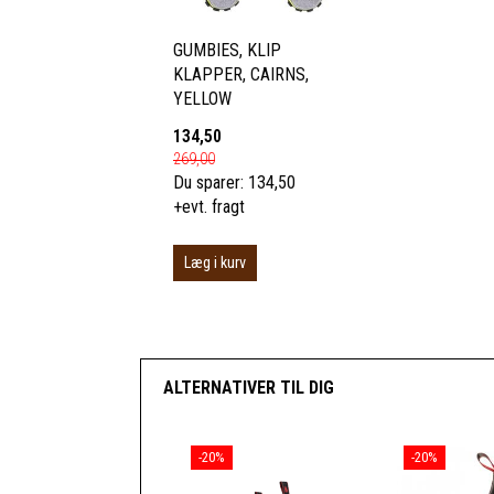
GUMBIES, KLIP
KLAPPER, CAIRNS,
YELLOW
134,50
269,00
Du sparer:
134,50
+evt. fragt
Læg i kurv
ALTERNATIVER TIL DIG
-20%
-20%