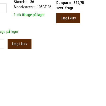
Størrelse:
36
Du sparer:
324,75
Model/varenr.:
105GF-36
+evt. fragt
1 stk tilbage på lager
Læg i kurv
bage på lager
Læg i kurv