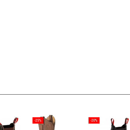
-25%
-20%