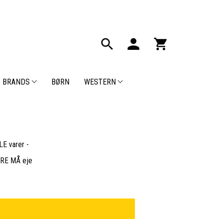
BRANDS
BØRN
WESTERN
E varer -
BARE MÅ eje