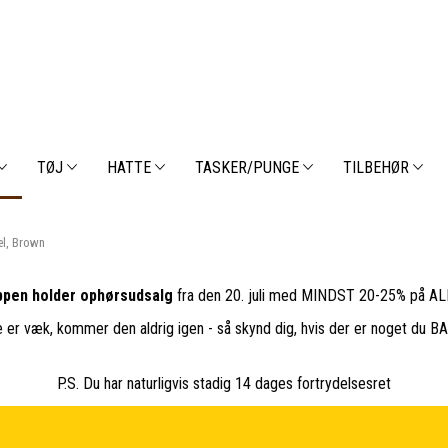
TØJ
HATTE
TASKER/PUNGE
TILBEHØR
æl, Brown
pen holder ophørsudsalg
fra den 20. juli med MINDST 20-25% på ALL
e er væk, kommer den aldrig igen - så skynd dig, hvis der er noget du 
P.S. Du har naturligvis stadig 14 dages fortrydelsesret