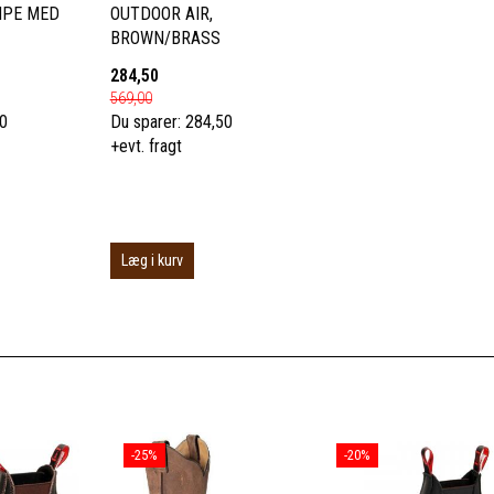
MPE MED
OUTDOOR AIR,
BROWN/BRASS
284,50
569,00
50
Du sparer:
284,50
+evt. fragt
Læg i kurv
-25%
-20%