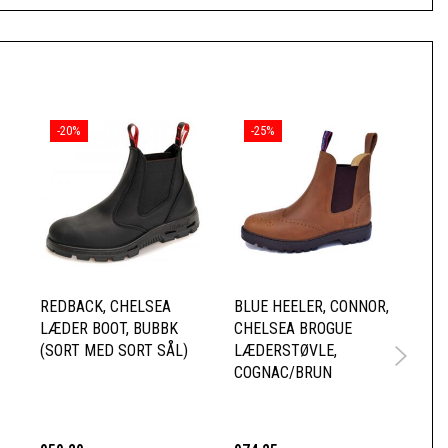
-20%
-25%
REDBACK, CHELSEA
BLUE HEELER, CONNOR,
RE
LÆDER BOOT, BUBBK
CHELSEA BROGUE
CH
(SORT MED SORT SÅL)
LÆDERSTØVLE,
UB
COGNAC/BRUN
SÅ