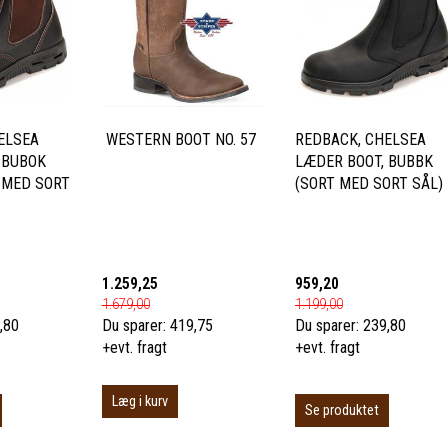
ELSEA
WESTERN BOOT NO. 57
REDBACK, CHELSEA
 BUBOK
LÆDER BOOT, BUBBK
 MED SORT
(SORT MED SORT SÅL)
1.259,25
959,20
1.679,00
1.199,00
,80
Du sparer:
419,75
Du sparer:
239,80
+evt. fragt
+evt. fragt
Læg i kurv
Se produktet