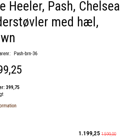
e Heeler, Pash, Chelsea
erstøvler med hæl,
own
renr.:
Pash-brn-36
99,25
er:
399,75
gt
ormation
1.199,25
1.599,00