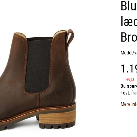
Blu
læd
Br
Model/va
1.1
1.599,00
Du spar
+evt. fra
Mere inf