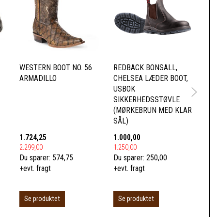
WESTERN BOOT NO. 56
REDBACK BONSALL,
RE
ARMADILLO
CHELSEA LÆDER BOOT,
CH
USBOK
UB
SIKKERHEDSSTØVLE
SÅ
(MØRKEBRUN MED KLAR
SÅL)
1.724,25
1.000,00
95
2.299,00
1.250,00
1.1
Du sparer:
574,75
Du sparer:
250,00
Du 
+evt. fragt
+evt. fragt
+ev
Se produktet
S
Se produktet