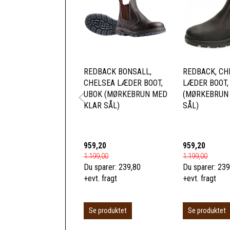
REDBACK BONSALL,
REDBACK, CH
CHELSEA LÆDER BOOT,
LÆDER BOOT,
UBOK (MØRKEBRUN MED
(MØRKEBRUN
KLAR SÅL)
SÅL)
959,20
959,20
1.199,00
1.199,00
Du sparer:
239,80
Du sparer:
239
+evt. fragt
+evt. fragt
Se produktet
Se produktet