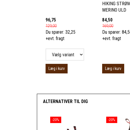
HIKING STRØ
MERINO ULD
96,75
84,50
129,00
169,00
Du sparer:
32,25
Du sparer:
84,
+evt. fragt
+evt. fragt
Læg i kurv
Læg i kurv
ALTERNATIVER TIL DIG
-20%
-20%