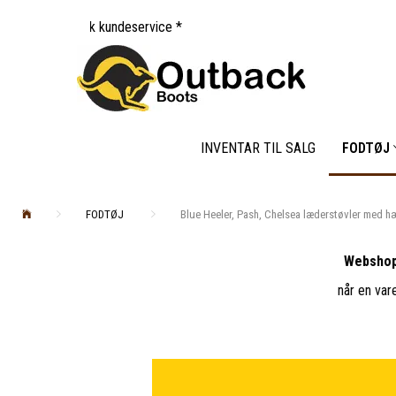
undeservice *
INVENTAR TIL SALG
FODTØJ
FODTØJ
Blue Heeler, Pash, Chelsea læderstøvler med h
Webshop
når en var