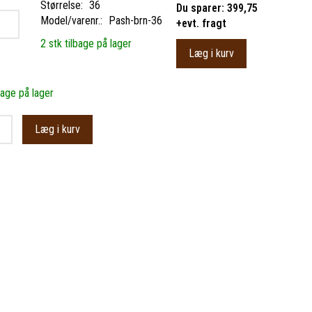
Størrelse:
36
Du sparer:
399,75
Model/varenr.:
Pash-brn-36
+evt. fragt
2 stk tilbage på lager
Læg i kurv
bage på lager
Læg i kurv