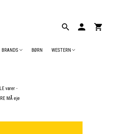
BRANDS
BØRN
WESTERN
E varer -
BARE MÅ eje