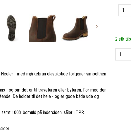
2 stk til
e Heeler - med mørkebrun elastikstide fortjener simpelthen
eans - og om det er til traveturen eller byturen. For med den
ående. De holder til det hele - og er gode både ude og
d samt 100% bomuld på indersiden, såler i TPR.
sider