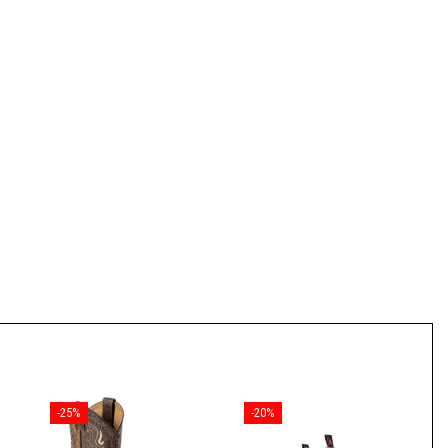
-25%
-20%