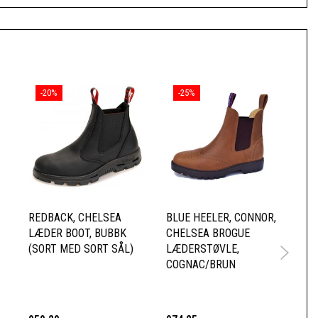
-20%
-25%
REDBACK, CHELSEA
BLUE HEELER, CONNOR,
RE
LÆDER BOOT, BUBBK
CHELSEA BROGUE
CH
(SORT MED SORT SÅL)
LÆDERSTØVLE,
UB
COGNAC/BRUN
SÅ