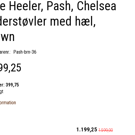
e Heeler, Pash, Chelsea
erstøvler med hæl,
own
renr.:
Pash-brn-36
99,25
er:
399,75
gt
ormation
1.199,25
1.599,00