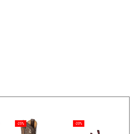
-25%
-20%