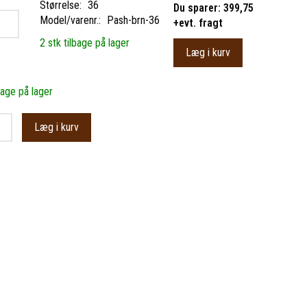
Størrelse:
36
Du sparer:
399,75
Model/varenr.:
Pash-brn-36
+evt. fragt
2 stk tilbage på lager
Læg i kurv
bage på lager
Læg i kurv