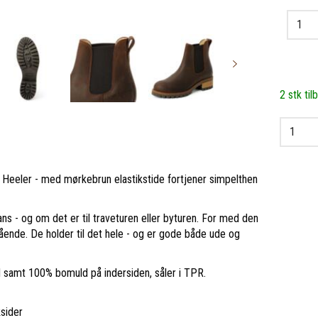
2 stk til
e Heeler - med mørkebrun elastikstide fortjener simpelthen
eans - og om det er til traveturen eller byturen. For med den
ående. De holder til det hele - og er gode både ude og
d samt 100% bomuld på indersiden, såler i TPR.
sider