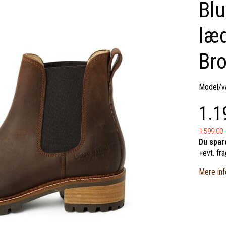
Blu
læd
Br
Model/va
1.1
1.599,00
Du spar
+evt. fra
Mere inf