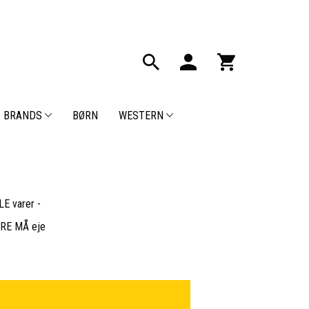
BRANDS
BØRN
WESTERN
E varer -
BARE MÅ eje