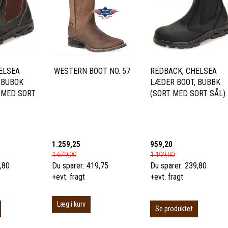
ELSEA
WESTERN BOOT NO. 57
REDBACK, CHELSEA
 BUBOK
LÆDER BOOT, BUBBK
 MED SORT
(SORT MED SORT SÅL)
1.259,25
959,20
1.679,00
1.199,00
,80
Du sparer:
419,75
Du sparer:
239,80
+evt. fragt
+evt. fragt
Læg i kurv
Se produktet