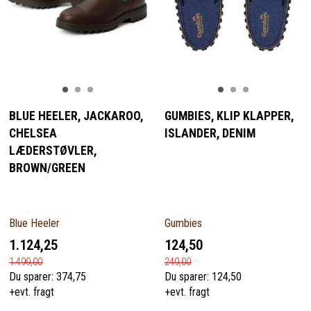
BLUE HEELER, JACKAROO,
GUMBIES, KLIP KLAPPER,
CHELSEA
ISLANDER, DENIM
LÆDERSTØVLER,
BROWN/GREEN
Blue Heeler
Gumbies
1.124,25
124,50
1.499,00
249,00
Du sparer:
374,75
Du sparer:
124,50
+evt. fragt
+evt. fragt