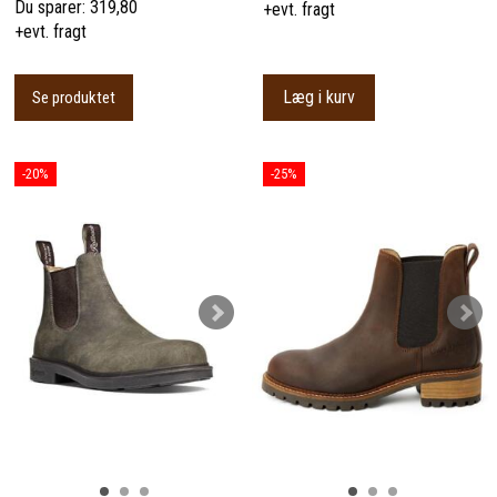
Du sparer:
319,80
+evt. fragt
+evt. fragt
Læg i kurv
Se produktet
-20%
-25%