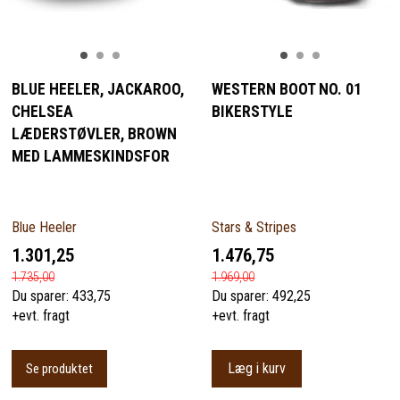
BLUE HEELER, JACKAROO,
WESTERN BOOT NO. 01
CHELSEA
BIKERSTYLE
LÆDERSTØVLER, BROWN
MED LAMMESKINDSFOR
Blue Heeler
Stars & Stripes
1.301,25
1.476,75
1.735,00
1.969,00
Du sparer:
433,75
Du sparer:
492,25
+evt. fragt
+evt. fragt
Læg i kurv
Se produktet