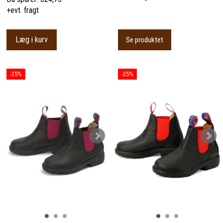
+evt. fragt
Læg i kurv
Se produktet
-25%
-25%