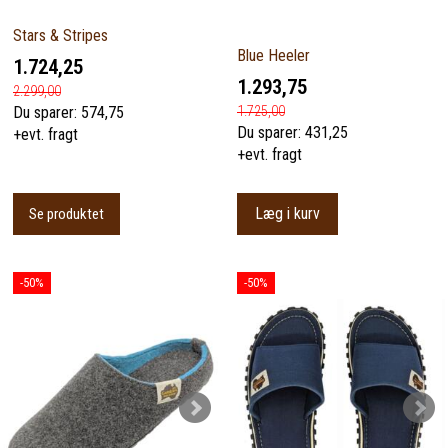
Stars & Stripes
Blue Heeler
1.724,25
1.293,75
2.299,00
1.725,00
Du sparer:
574,75
Du sparer:
431,25
+evt. fragt
+evt. fragt
Læg i kurv
Se produktet
-50%
-50%