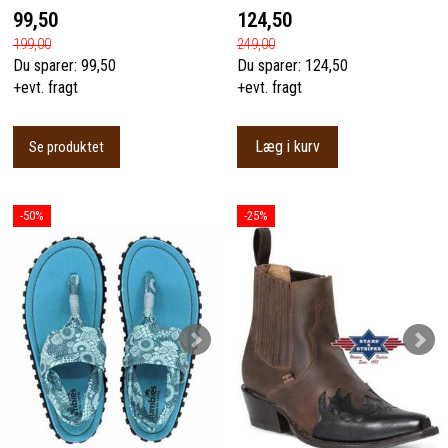
99,50
124,50
199,00
249,00
Du sparer:
99,50
Du sparer:
124,50
+evt. fragt
+evt. fragt
Læg i kurv
Se produktet
-50%
-25%