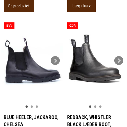
Læg i kurv
Se produktet
-25%
-20%
BLUE HEELER, JACKAROO,
REDBACK, WHISTLER
CHELSEA
BLACK LÆDER BOOT,