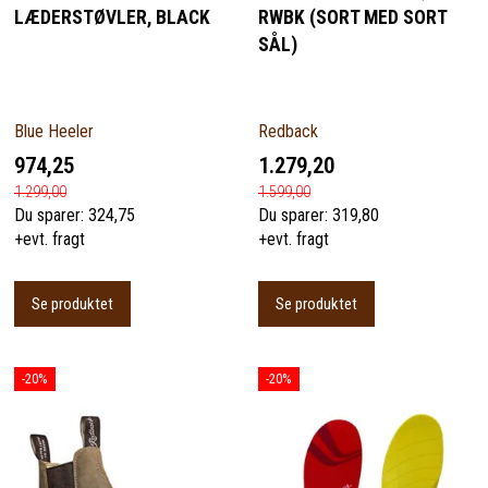
LÆDERSTØVLER, BLACK
RWBK (SORT MED SORT
SÅL)
Blue Heeler
Redback
974,25
1.279,20
1.299,00
1.599,00
Du sparer:
324,75
Du sparer:
319,80
+evt. fragt
+evt. fragt
Se produktet
Se produktet
-20%
-20%