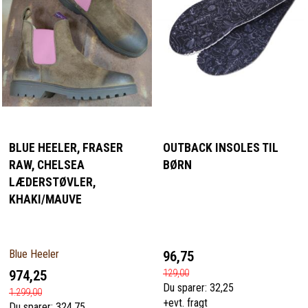
BLUE HEELER, FRASER
OUTBACK INSOLES TIL
RAW, CHELSEA
BØRN
LÆDERSTØVLER,
KHAKI/MAUVE
Blue Heeler
96,75
974,25
129,00
Du sparer:
32,25
1.299,00
+evt. fragt
Du sparer:
324,75