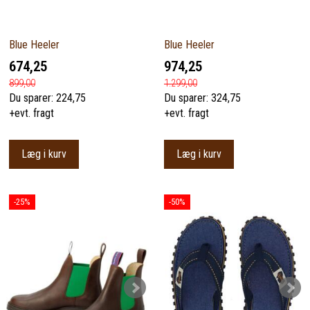
Blue Heeler
Blue Heeler
674,25
974,25
899,00
1.299,00
Du sparer:
224,75
Du sparer:
324,75
+evt. fragt
+evt. fragt
Læg i kurv
Læg i kurv
-25%
-50%