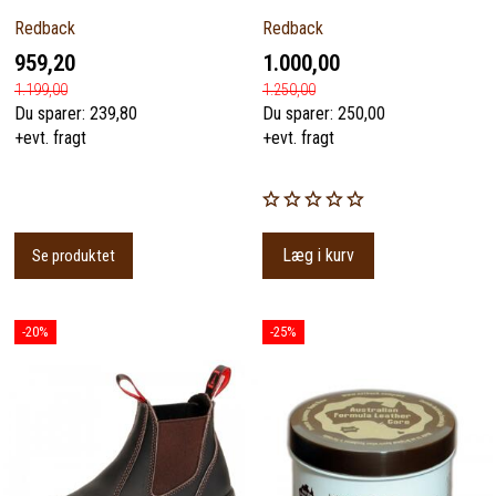
Redback
Redback
959,20
1.000,00
1.199,00
1.250,00
Du sparer:
239,80
Du sparer:
250,00
+evt. fragt
+evt. fragt
Læg i kurv
Se produktet
-20%
-25%