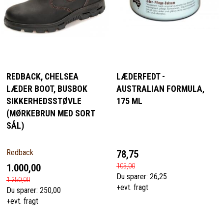
REDBACK, CHELSEA
LÆDERFEDT -
LÆDER BOOT, BUSBOK
AUSTRALIAN FORMULA,
SIKKERHEDSSTØVLE
175 ML
(MØRKEBRUN MED SORT
SÅL)
Redback
78,75
1.000,00
105,00
Du sparer:
26,25
1.250,00
+evt. fragt
Du sparer:
250,00
+evt. fragt