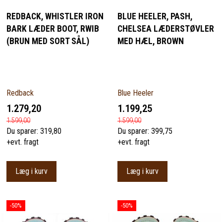
REDBACK, WHISTLER IRON
BLUE HEELER, PASH,
BARK LÆDER BOOT, RWIB
CHELSEA LÆDERSTØVLER
(BRUN MED SORT SÅL)
MED HÆL, BROWN
Redback
Blue Heeler
1.279,20
1.199,25
1.599,00
1.599,00
Du sparer:
319,80
Du sparer:
399,75
+evt. fragt
+evt. fragt
Læg i kurv
Læg i kurv
-50%
-50%