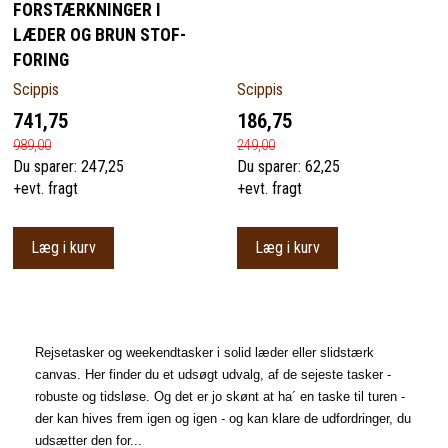
FORSTÆRKNINGER I
LÆDER OG BRUN STOF-
FORING
Scippis
Scippis
741,75
186,75
989,00
249,00
Du sparer:
247,25
Du sparer:
62,25
+evt. fragt
+evt. fragt
Læg i kurv
Læg i kurv
Rejsetasker og weekendtasker i solid læder eller slidstærk
canvas. Her finder du et udsøgt udvalg, af de sejeste tasker -
robuste og tidsløse. Og det er jo skønt at ha´ en taske til turen -
der kan hives frem igen og igen - og kan klare de udfordringer, du
udsætter den for...