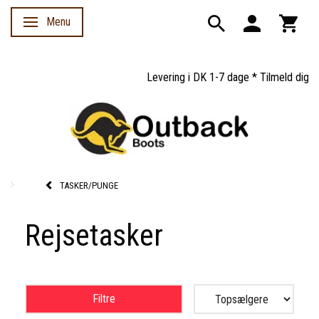
Menu
Skifte navigation
Levering i DK 1-7 dage * Tilmeld dig ny
TASKER/PUNGE
Rejsetasker
Filtre