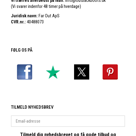
Vi træffes allerbedst på mail:
info@outbackboots.dk
(Vi svarer indenfor 48 timer på hverdage)
Juridisk navn:
Far Out ApS
CVR.nr.:
40488073
FØLG OS PÅ
TILMELD NYHEDSBREV
Email-
adresse
Tilmeld dig nyhedsbrevet og få gode tilbud og