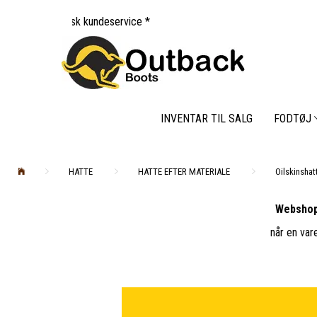
k kundeservice *
INVENTAR TIL SALG
FODTØJ
HATTE
HATTE EFTER MATERIALE
Oilskinshat
Webshop
når en var