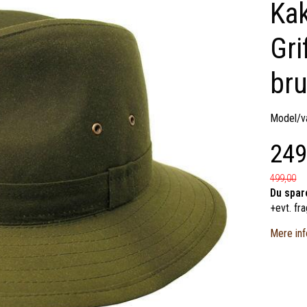
Kak
Gri
bru
Model/va
249
499,00
Du spar
+evt. fra
Mere inf