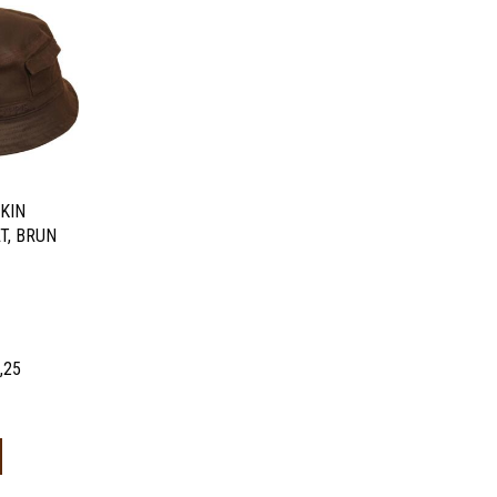
SKIN
T, BRUN
,25