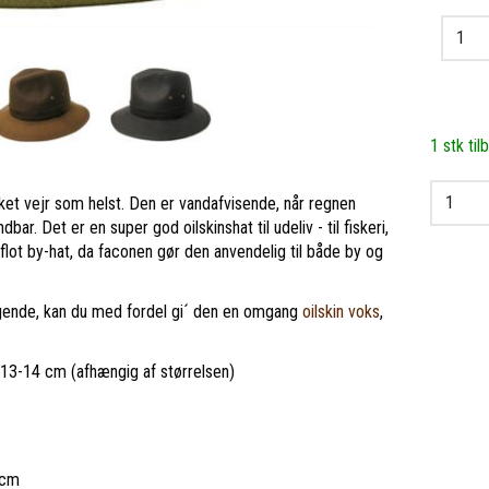
1 stk til
ilket vejr som helst. Den er vandafvisende, når regnen
ar. Det er en super god oilskinshat til udeliv - til fiskeri,
 flot by-hat, da faconen gør den anvendelig til både by og
ængende, kan du med fordel gi´ den en omgang
oilskin voks
,
.
å 13-14 cm (afhængig af størrelsen)
1cm