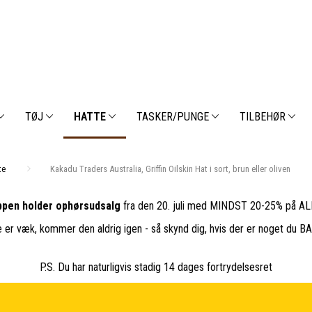
TØJ
HATTE
TASKER/PUNGE
TILBEHØR
te
Kakadu Traders Australia, Griffin Oilskin Hat i sort, brun eller oliven
pen holder ophørsudsalg
fra den 20. juli med MINDST 20-25% på ALL
e er væk, kommer den aldrig igen - så skynd dig, hvis der er noget du 
P.S. Du har naturligvis stadig 14 dages fortrydelsesret