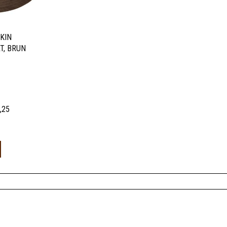
SKIN
T, BRUN
,25