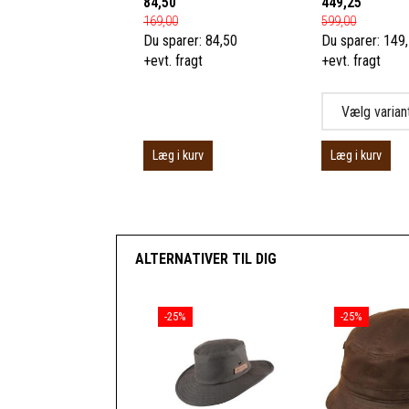
84,50
449,25
169,00
599,00
Du sparer:
84,50
Du sparer:
149
+evt. fragt
+evt. fragt
Læg i kurv
Læg i kurv
ALTERNATIVER TIL DIG
-25%
-25%