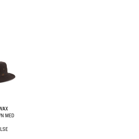
 WAX
WN MED
LSE