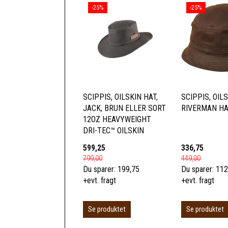
-25%
-25%
SCIPPIS, OILSKIN HAT,
SCIPPIS, OIL
JACK, BRUN ELLER SORT
RIVERMAN HA
12OZ HEAVYWEIGHT
DRI-TEC™ OILSKIN
599,25
336,75
799,00
449,00
Du sparer:
199,75
Du sparer:
112
+evt. fragt
+evt. fragt
Se produktet
Se produktet