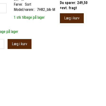
Du sparer:
249,50
Farve:
Sort
+evt. fragt
Model/varenr.:
7H82_blk-M
1 stk tilbage på lager
Læg i kurv
bage på lager
Læg i kurv