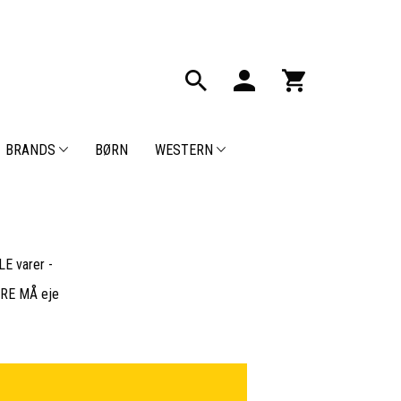
BRANDS
BØRN
WESTERN
E varer -
BARE MÅ eje