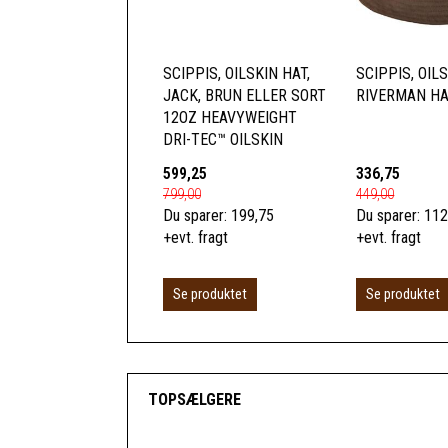
SCIPPIS, OILSKIN HAT,
SCIPPIS, OIL
JACK, BRUN ELLER SORT
RIVERMAN HA
12OZ HEAVYWEIGHT
DRI-TEC™ OILSKIN
599,25
336,75
799,00
449,00
Du sparer:
199,75
Du sparer:
112
+evt. fragt
+evt. fragt
Se produktet
Se produktet
TOPSÆLGERE