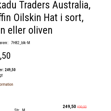
adu Traders Australia,
ffin Oilskin Hat i sort,
n eller oliven
renr.:
7H82_blk-M
,50
er:
249,50
gt
ormation
249,50
499,00
Str:
M