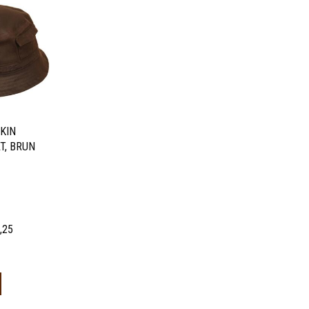
SKIN
T, BRUN
,25