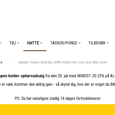
TØJ
HATTE
TASKER/PUNGE
TILBEHØR
te
Kakadu Traders Australia, Griffin Oilskin Hat i sort, brun eller oliven
pen holder ophørsudsalg
fra den 20. juli med MINDST 20-25% på ALL
e er væk, kommer den aldrig igen - så skynd dig, hvis der er noget du 
P.S. Du har naturligvis stadig 14 dages fortrydelsesret