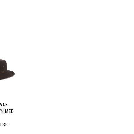
 WAX
WN MED
LSE