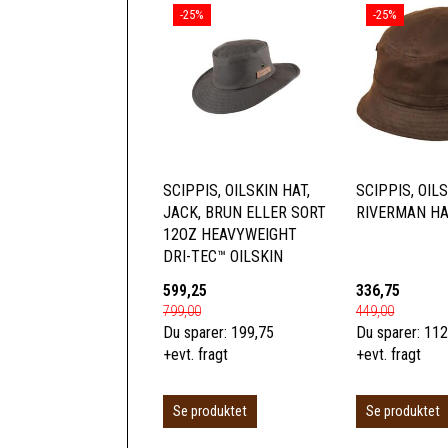
-25%
-25%
SCIPPIS, OILSKIN HAT,
SCIPPIS, OIL
JACK, BRUN ELLER SORT
RIVERMAN HA
12OZ HEAVYWEIGHT
DRI-TEC™ OILSKIN
599,25
336,75
799,00
449,00
Du sparer:
199,75
Du sparer:
112
+evt. fragt
+evt. fragt
Se produktet
Se produktet