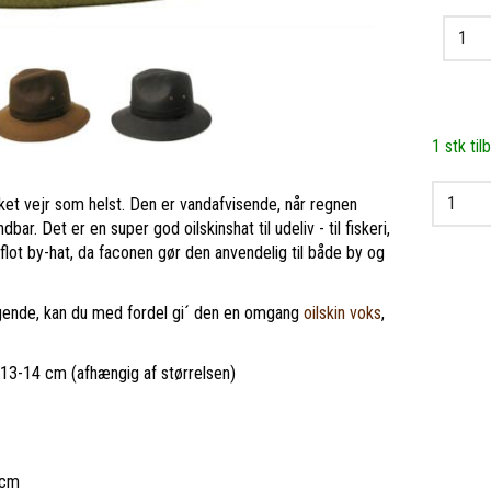
1 stk til
ilket vejr som helst. Den er vandafvisende, når regnen
ar. Det er en super god oilskinshat til udeliv - til fiskeri,
 flot by-hat, da faconen gør den anvendelig til både by og
ængende, kan du med fordel gi´ den en omgang
oilskin voks
,
.
å 13-14 cm (afhængig af størrelsen)
1cm