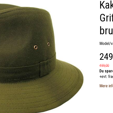
Kak
Gri
bru
Model/va
249
499,00
Du spar
+evt. fra
Mere inf