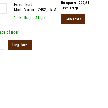
Du sparer:
249,50
Farve:
Sort
+evt. fragt
Model/varenr.:
7H82_blk-M
1 stk tilbage på lager
Læg i kurv
bage på lager
Læg i kurv