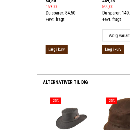
84,50
449,25
169,00
599,00
Du sparer:
84,50
Du sparer:
149
+evt. fragt
+evt. fragt
Læg i kurv
Læg i kurv
ALTERNATIVER TIL DIG
-25%
-25%