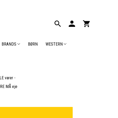
BRANDS
BØRN
WESTERN
E varer -
BARE MÅ eje