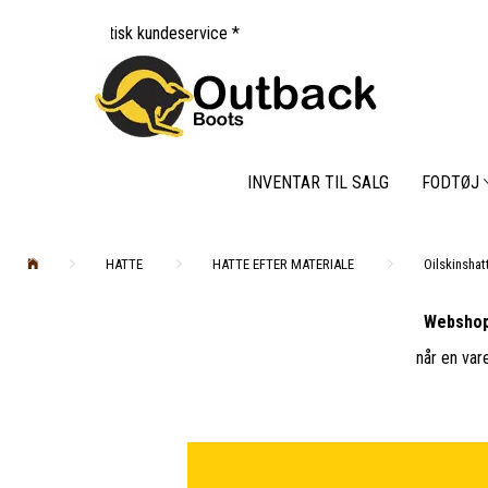
k kundeservice *
INVENTAR TIL SALG
FODTØJ
HATTE
HATTE EFTER MATERIALE
Oilskinshat
Webshop
når en var