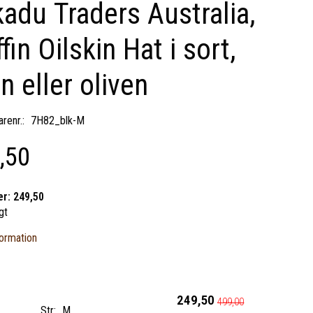
adu Traders Australia,
ffin Oilskin Hat i sort,
n eller oliven
renr.:
7H82_blk-M
,50
er:
249,50
gt
ormation
249,50
499,00
Str:
M