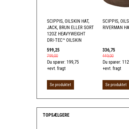
SCIPPIS, OILSKIN HAT,
SCIPPIS, OIL
JACK, BRUN ELLER SORT
RIVERMAN HA
12OZ HEAVYWEIGHT
DRI-TEC™ OILSKIN
599,25
336,75
799,00
449,00
Du sparer:
199,75
Du sparer:
112
+evt. fragt
+evt. fragt
Se produktet
Se produktet
TOPSÆLGERE