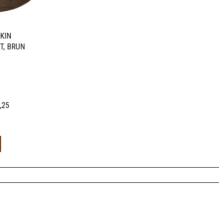
SKIN
T, BRUN
,25