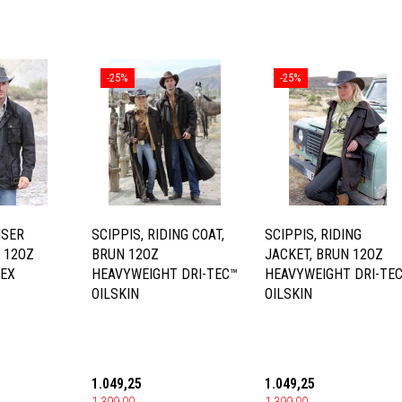
-25%
-25%
ISER
SCIPPIS, RIDING COAT,
SCIPPIS, RIDING
T 12OZ
BRUN 12OZ
JACKET, BRUN 12OZ
SEX
HEAVYWEIGHT DRI-TEC™
HEAVYWEIGHT DRI-TE
OILSKIN
OILSKIN
1.049,25
1.049,25