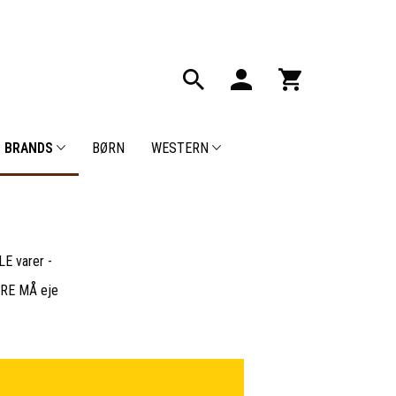
BRANDS
BØRN
WESTERN
E varer -
BARE MÅ eje