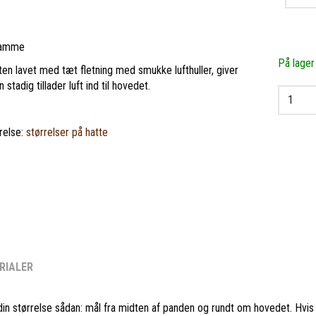
stamme
På lager
tten lavet med tæt fletning med smukke lufthuller, giver
adig tillader luft ind til hovedet.
relse:
størrelser på hatte
RIALER
din størrelse sådan: mål fra midten af panden og rundt om hovedet. Hvis d