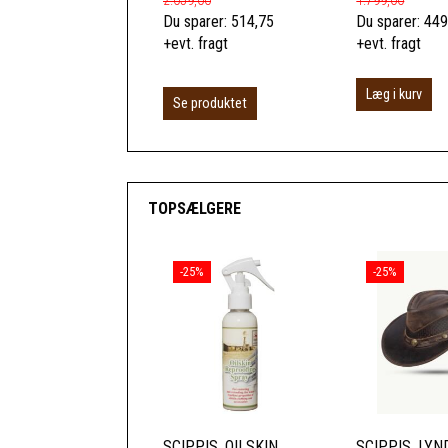
2.059,00
1.799,00
Du sparer:
514,75
Du sparer:
449
+evt. fragt
+evt. fragt
Læg i kurv
Se produktet
TOPSÆLGERE
-25%
-25%
SCIPPIS, OILSKIN
SCIPPIS, LY