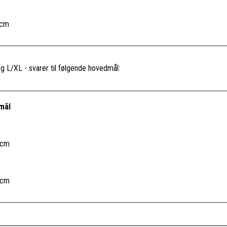
 cm
g L/XL - svarer til følgende hovedmål:
mål
 cm
 cm