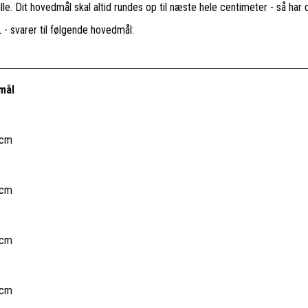
lille. Dit hovedmål skal altid rundes op til næste hele centimeter - så har 
 - svarer til følgende hovedmål:
mål
 cm
 cm
 cm
 cm