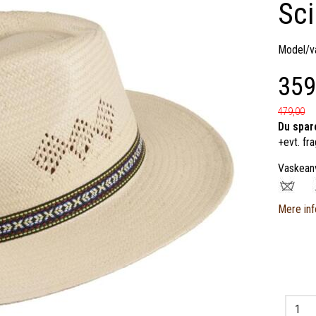
Sci
Model/va
359
479,00
Du spar
+evt. fra
Vaskean
Mere inf