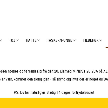
TØJ
HATTE
TASKER/PUNGE
TILBEHØR
pen holder ophørsudsalg
fra den 20. juli med MINDST 20-25% på ALL
e er væk, kommer den aldrig igen - så skynd dig, hvis der er noget du 
P.S. Du har naturligvis stadig 14 dages fortrydelsesret