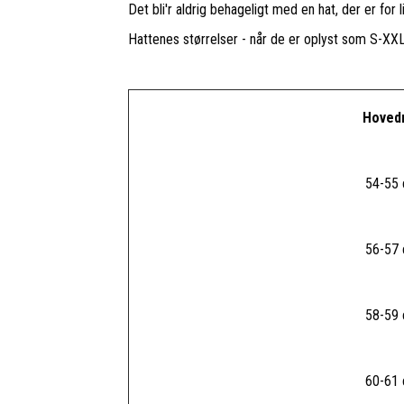
Det bli'r aldrig behageligt med en hat, der er for 
Hattenes størrelser - når de er oplyst som S-XXL
Hoved
54-55
56-57
58-59
60-61