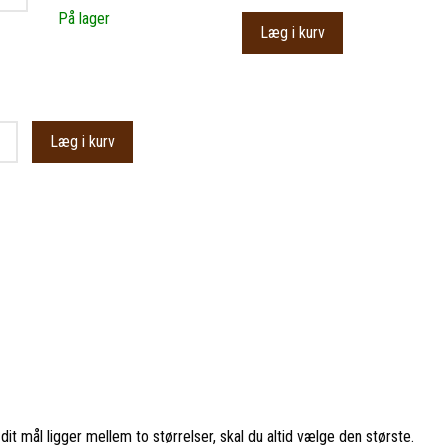
På lager
Læg i kurv
Læg i kurv
it mål ligger mellem to størrelser, skal du altid vælge den største.