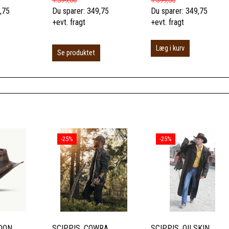
1.399,00
1.399,00
,75
Du sparer:
349,75
Du sparer:
349,75
+evt. fragt
+evt. fragt
Læg i kurv
Se produktet
-25%
-25%
NDON
SCIPPIS, COWRA
SCIPPIS, OILSKIN