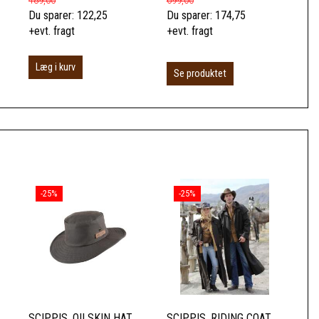
489,00
699,00
399
Du sparer:
122,25
Du sparer:
174,75
Du 
+evt. fragt
+evt. fragt
+ev
Læg i kurv
Se produktet
S
-25%
-25%
SCIPPIS, OILSKIN HAT,
SCIPPIS, RIDING COAT,
SC