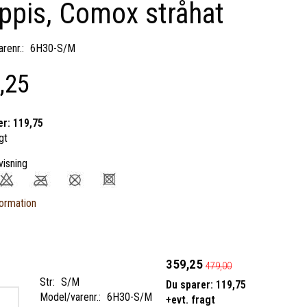
ppis, Comox stråhat
renr.:
6H30-S/M
,25
er:
119,75
gt
visning
ormation
359,25
479,00
Str:
S/M
Du sparer:
119,75
Model/varenr.:
6H30-S/M
+evt. fragt