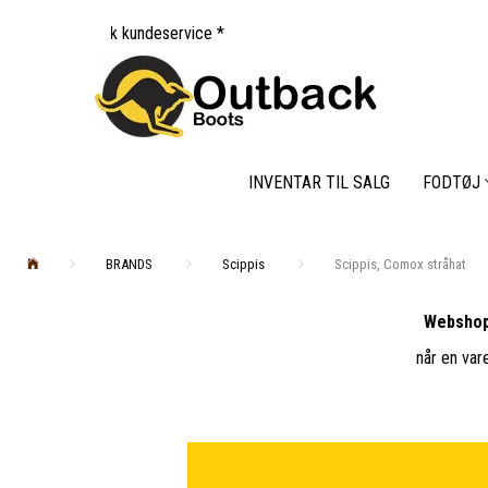
k kundeservice *
INVENTAR TIL SALG
FODTØJ
BRANDS
Scippis
Scippis, Comox stråhat
Webshop
når en var