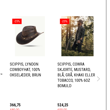
-25%
-25%
SCIPPIS, LYNDON
SCIPPIS, COWRA
SC
COWBOYHAT, 100%
SKJORTE, MUSTARD,
VI
C™
OKSELÆDER, BRUN
BLÅ, GRÅ, KHAKI ELLER
OK
TOBACCO, 100% 6OZ
BR
BOMULD
366,75
524,25
29