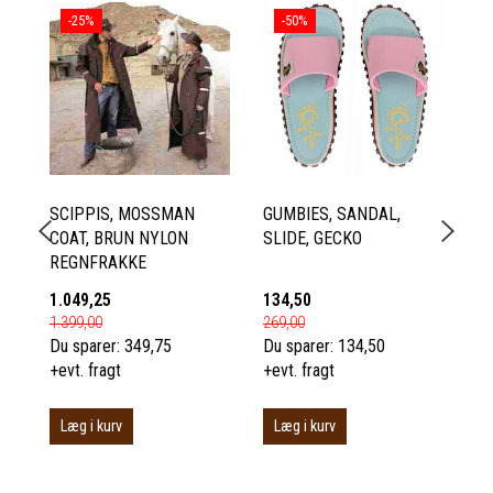
-25%
-50%
SCIPPIS, MOSSMAN
GUMBIES, SANDAL,
B
COAT, BRUN NYLON
SLIDE, GECKO
S
REGNFRAKKE
L
1.049,25
134,50
90
1.399,00
269,00
1.
Du sparer:
349,75
Du sparer:
134,50
Du
+evt. fragt
+evt. fragt
+e
Læg i kurv
Læg i kurv