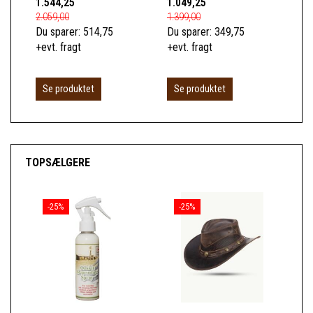
1.544,25
1.049,25
1.0
2.059,00
1.399,00
1.3
Du sparer:
514,75
Du sparer:
349,75
Du 
+evt. fragt
+evt. fragt
+ev
L
Se produktet
Se produktet
TOPSÆLGERE
-25%
-25%