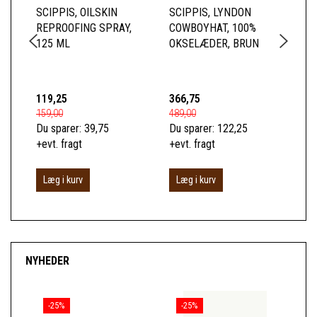
SCIPPIS, OILSKIN
SCIPPIS, LYNDON
SC
REPROOFING SPRAY,
COWBOYHAT, 100%
SK
125 ML
OKSELÆDER, BRUN
BL
TO
BO
119,25
366,75
52
159,00
489,00
699
Du sparer:
39,75
Du sparer:
122,25
Du 
+evt. fragt
+evt. fragt
+ev
Læg i kurv
Læg i kurv
S
NYHEDER
-25%
-25%