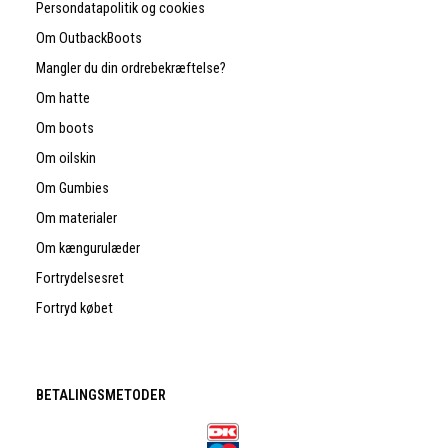
Persondatapolitik og cookies
Om OutbackBoots
Mangler du din ordrebekræftelse?
Om hatte
Om boots
Om oilskin
Om Gumbies
Om materialer
Om kængurulæder
Fortrydelsesret
Fortryd købet
BETALINGSMETODER