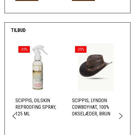
TILBUD
-25%
-25%
SCIPPIS, OILSKIN
SCIPPIS, LYNDON
SC
REPROOFING SPRAY,
COWBOYHAT, 100%
SK
125 ML
OKSELÆDER, BRUN
BL
TO
BO