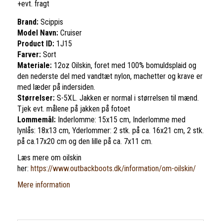
+evt. fragt
Brand:
Scippis
Model Navn:
Cruiser
Product ID:
1J15
Farver:
Sort
Materiale:
12oz Oilskin, foret med 100% bomuldsplaid og
den nederste del med vandtæt nylon, machetter og krave er
med læder på indersiden.
Størrelser:
S-5XL. Jakken er normal i størrelsen til mænd.
Tjek evt. målene på jakken på fotoet
Lommemål:
Inderlomme: 15x15 cm, Inderlomme med
lynlås: 18x13 cm, Yderlommer: 2 stk. på ca. 16x21 cm, 2 stk.
på ca.17x20 cm og den lille på ca. 7x11 cm.
Læs mere om oilskin
her:
https://www.outbackboots.dk/information/om-oilskin/
Mere information