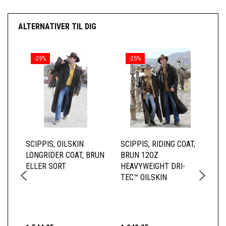
ALTERNATIVER TIL DIG
-25%
-25%
SCIPPIS, OILSKIN
SCIPPIS, RIDING COAT,
SC
LONGRIDER COAT, BRUN
BRUN 12OZ
JA
ELLER SORT
HEAVYWEIGHT DRI-
HE
TEC™ OILSKIN
TE