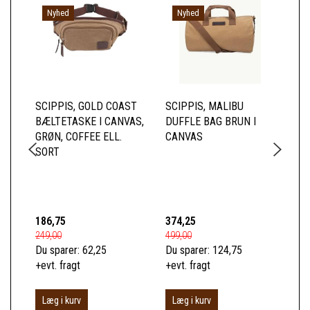
Nyhed
Nyhed
SCIPPIS, GOLD COAST
SCIPPIS, MALIBU
SC
BÆLTETASKE I CANVAS,
DUFFLE BAG BRUN I
RY
GRØN, COFFEE ELL.
CANVAS
CA
SORT
FO
LÆ
FO
186,75
374,25
74
249,00
499,00
989
Du sparer:
62,25
Du sparer:
124,75
Du 
+evt. fragt
+evt. fragt
+ev
Læg i kurv
Læg i kurv
L