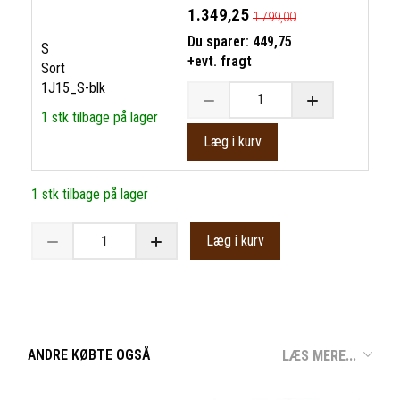
1.349,25
1.799,00
Du sparer:
449,75
S
+evt. fragt
Sort
1J15_S-blk
1 stk tilbage på lager
Læg i kurv
1 stk tilbage på lager
Læg i kurv
ANDRE KØBTE OGSÅ
LÆS MERE...