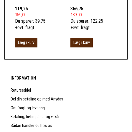
119,25
366,75
52
159,00
489,00
699
Du sparer:
39,75
Du sparer:
122,25
Du 
+evt. fragt
+evt. fragt
+ev
Læg i kurv
Læg i kurv
S
INFORMATION
Returseddel
Del din betaling op med Anyday
Om fragt og levering
Betaling, betingelser og vilkår
Sådan handler du hos os