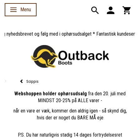
Menu
Skifte navigation
 nyhedsbrevet og følg med i ophørsudsalget * Fantastisk kundeservice *
Scippis
Webshoppen holder ophørsudsalg
fra den 20. juli med
MINDST 20-25% på ALLE varer -
når en vare er væk, kommer den aldrig igen - så skynd dig,
hvis der er noget du BARE MÅ eje
P.S. Du har naturligvis stadig 14 dages fortrydelsesret