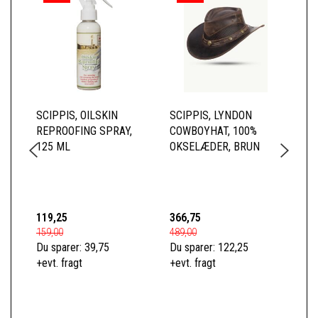
SCIPPIS, OILSKIN
SCIPPIS, LYNDON
SC
REPROOFING SPRAY,
COWBOYHAT, 100%
SK
125 ML
OKSELÆDER, BRUN
BL
TO
BO
119,25
366,75
52
159,00
489,00
699
Du sparer:
39,75
Du sparer:
122,25
Du 
+evt. fragt
+evt. fragt
+ev
S