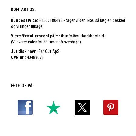
KONTAKT OS:
Kundeservice:
+4560180483 - tager vi den ikke, så læg en besked
og vi ringer tilbage
Vi træffes allerbedst på mail:
info@outbackboots.dk
(Vi svarer indenfor 48 timer på hverdage)
Juridisk navn:
Far Out ApS
CVR.nr.:
40488073
FØLG OS PÅ