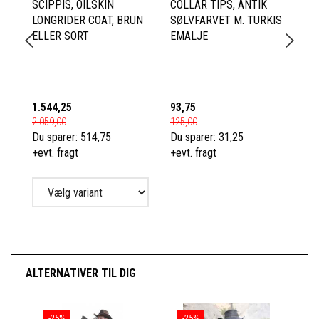
SCIPPIS, OILSKIN
COLLAR TIPS, ANTIK
SC
LONGRIDER COAT, BRUN
SØLVFARVET M. TURKIS
FO
ELLER SORT
EMALJE
D
L
RÅ
B
1.544,25
93,75
67
2.059,00
125,00
89
Du sparer:
514,75
Du sparer:
31,25
Du
+evt. fragt
+evt. fragt
+e
ALTERNATIVER TIL DIG
-25%
-25%