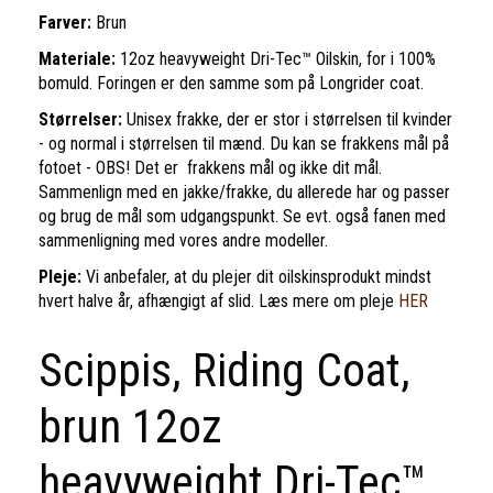
Farver:
Brun
Materiale:
12oz heavyweight Dri-Tec™ Oilskin, for i 100%
bomuld. Foringen er den samme som på Longrider coat.
Størrelser:
Unisex frakke, der er stor i størrelsen til kvinder
- og normal i størrelsen til mænd. Du kan se frakkens mål på
fotoet - OBS! Det er frakkens mål og ikke dit mål.
Sammenlign med en jakke/frakke, du allerede har og passer
og brug de mål som udgangspunkt. Se evt. også fanen med
sammenligning med vores andre modeller.
Pleje:
Vi anbefaler, at du plejer dit oilskinsprodukt mindst
hvert halve år, afhængigt af slid. Læs mere om pleje
HER
Scippis, Riding Coat,
brun 12oz
heavyweight Dri-Tec™