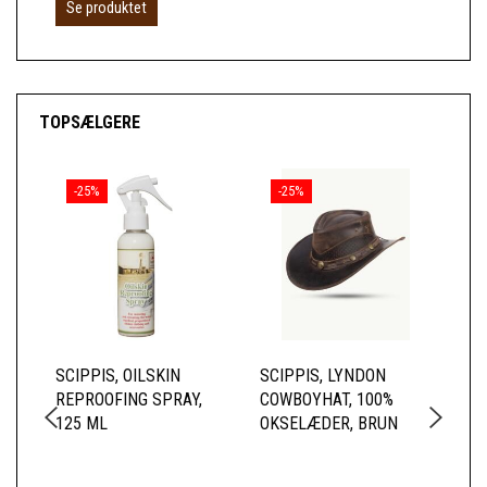
Se produktet
TOPSÆLGERE
-25%
-25%
SCIPPIS, OILSKIN
SCIPPIS, LYNDON
SC
REPROOFING SPRAY,
COWBOYHAT, 100%
SK
125 ML
OKSELÆDER, BRUN
BL
TO
BO