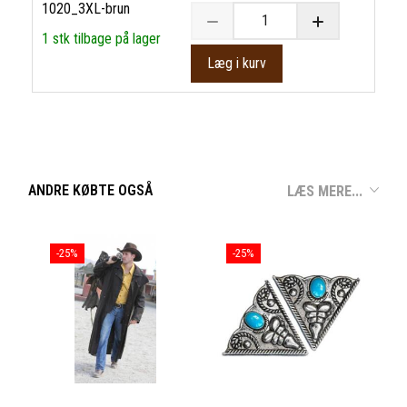
1020_3XL-brun
1 stk tilbage på lager
Læg i kurv
ANDRE KØBTE OGSÅ
LÆS MERE...
-25%
-25%