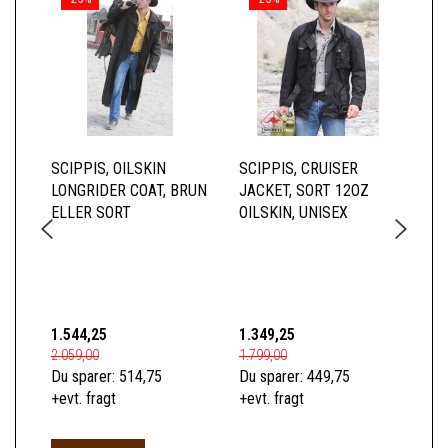
SCIPPIS, OILSKIN
SCIPPIS, CRUISER
SC
LONGRIDER COAT, BRUN
JACKET, SORT 12OZ
JA
ELLER SORT
OILSKIN, UNISEX
HE
TE
1.544,25
1.349,25
1.0
2.059,00
1.799,00
1.3
Du sparer:
514,75
Du sparer:
449,75
Du 
+evt. fragt
+evt. fragt
+ev