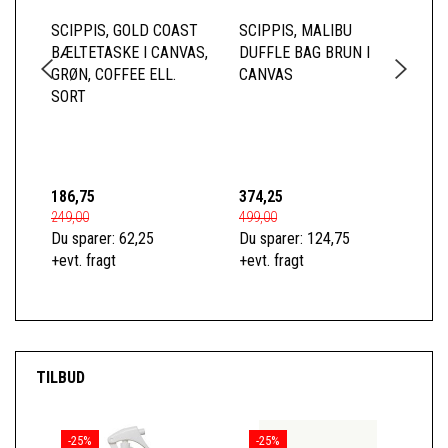
SCIPPIS, GOLD COAST
SCIPPIS, MALIBU
SC
BÆLTETASKE I CANVAS,
DUFFLE BAG BRUN I
RY
GRØN, COFFEE ELL.
CANVAS
CA
SORT
FO
LÆ
FO
186,75
374,25
74
249,00
499,00
989
Du sparer:
62,25
Du sparer:
124,75
Du 
+evt. fragt
+evt. fragt
+ev
TILBUD
-25%
-25%