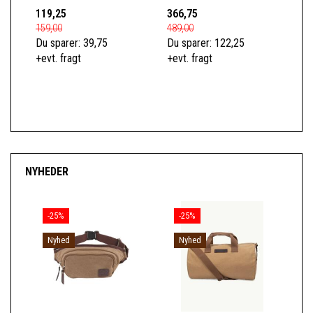
119,25
366,75
52
159,00
489,00
699
Du sparer:
39,75
Du sparer:
122,25
Du 
+evt. fragt
+evt. fragt
+ev
S
NYHEDER
-25%
-25%
Nyhed
Nyhed