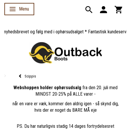
Menu
Skifte navigation
nyhedsbrevet og følg med i ophørsudsalget * Fantastisk kundeservice *
Scippis
Webshoppen holder ophørsudsalg
fra den 20. juli med
MINDST 20-25% på ALLE varer -
når en vare er væk, kommer den aldrig igen - så skynd dig,
hvis der er noget du BARE MÅ eje
P.S. Du har naturligvis stadig 14 dages fortrydelsesret