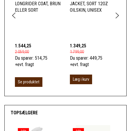
LONGRIDER COAT, BRUN
JACKET, SORT 12OZ
BR
ELLER SORT
OILSKIN, UNISEX
HE
TE
1.544,25
1.349,25
1.0
2.059,00
1.799,00
1.3
Du sparer:
514,75
Du sparer:
449,75
Du 
+evt. fragt
+evt. fragt
+ev
Læg i kurv
Se produktet
S
TOPSÆLGERE