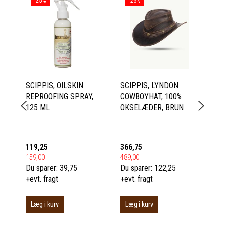
-25%
-25%
SCIPPIS, OILSKIN
SCIPPIS, LYNDON
SC
REPROOFING SPRAY,
COWBOYHAT, 100%
SK
125 ML
OKSELÆDER, BRUN
BL
TO
BO
119,25
366,75
52
159,00
489,00
699
Du sparer:
39,75
Du sparer:
122,25
Du 
+evt. fragt
+evt. fragt
+ev
Læg i kurv
Læg i kurv
S