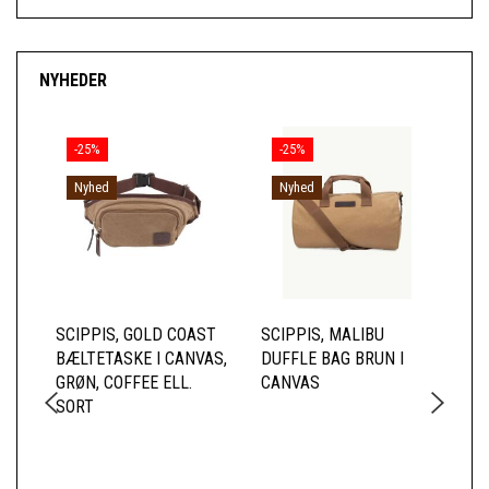
NYHEDER
-25%
-25%
Nyhed
Nyhed
SCIPPIS, GOLD COAST
SCIPPIS, MALIBU
SC
BÆLTETASKE I CANVAS,
DUFFLE BAG BRUN I
RY
GRØN, COFFEE ELL.
CANVAS
CA
SORT
FO
LÆ
FO