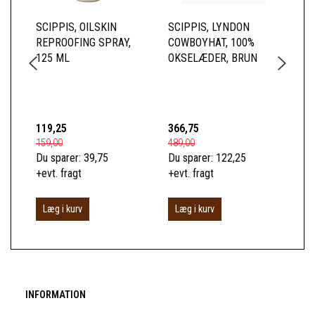
SCIPPIS, OILSKIN
SCIPPIS, LYNDON
SC
REPROOFING SPRAY,
COWBOYHAT, 100%
SK
125 ML
OKSELÆDER, BRUN
BL
TO
BO
119,25
366,75
52
159,00
489,00
699
Du sparer:
39,75
Du sparer:
122,25
Du 
+evt. fragt
+evt. fragt
+ev
Læg i kurv
Læg i kurv
S
INFORMATION