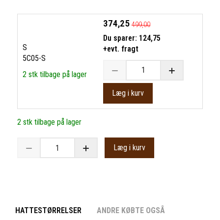
374,25
499,00
Du sparer:
124,75
S
+evt. fragt
5C05-S
2 stk tilbage på lager
Læg i kurv
2 stk tilbage på lager
Læg i kurv
HATTESTØRRELSER
ANDRE KØBTE OGSÅ