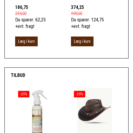
186,75
374,25
74
249,00
499,00
989
Du sparer:
62,25
Du sparer:
124,75
Du 
+evt. fragt
+evt. fragt
+ev
Læg i kurv
Læg i kurv
L
TILBUD
-25%
-25%