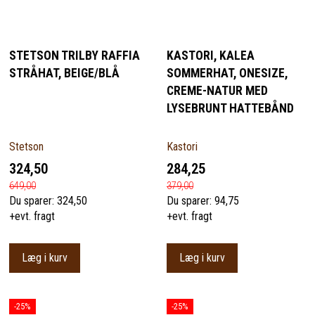
STETSON TRILBY RAFFIA
KASTORI, KALEA
STRÅHAT, BEIGE/BLÅ
SOMMERHAT, ONESIZE,
CREME-NATUR MED
LYSEBRUNT HATTEBÅND
Stetson
Kastori
324,50
284,25
649,00
379,00
Du sparer:
324,50
Du sparer:
94,75
+evt. fragt
+evt. fragt
Læg i kurv
Læg i kurv
-25%
-25%