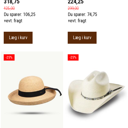
318,75
224,25
425,00
299,00
Du sparer:
106,25
Du sparer:
74,75
+evt. fragt
+evt. fragt
Læg i kurv
Læg i kurv
-25%
-25%