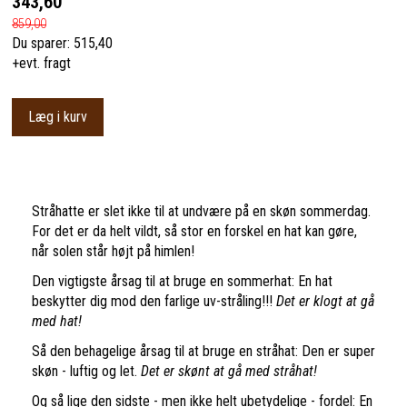
343,60
859,00
Du sparer:
515,40
+evt. fragt
Læg i kurv
Stråhatte er slet ikke til at undvære på en skøn sommerdag.
For det er da helt vildt, så stor en forskel en hat kan gøre,
når solen står højt på himlen!
Den vigtigste årsag til at bruge en sommerhat: En hat
beskytter dig mod den farlige uv-stråling!!!
Det er klogt at gå
med hat!
Så den behagelige årsag til at bruge en stråhat: Den er super
skøn - luftig og let.
Det er skønt at gå med stråhat!
Og så lige den sidste - men ikke helt ubetydelige - fordel: En