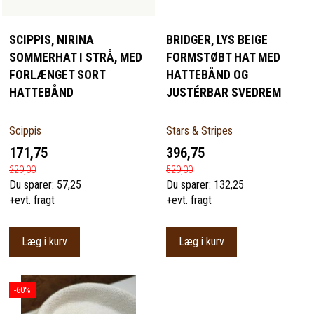
SCIPPIS, NIRINA
BRIDGER, LYS BEIGE
SOMMERHAT I STRÅ, MED
FORMSTØBT HAT MED
FORLÆNGET SORT
HATTEBÅND OG
HATTEBÅND
JUSTÉRBAR SVEDREM
Scippis
Stars & Stripes
171,75
396,75
229,00
529,00
Du sparer:
57,25
Du sparer:
132,25
+evt. fragt
+evt. fragt
Læg i kurv
Læg i kurv
-60%