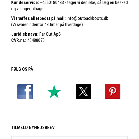
Kundeservice:
+4560180483 - tager vi den ikke, så læg en besked
og vi ringer tilbage
Vi træffes allerbedst på mail:
info@outbackboots.dk
(Vi svarer indenfor 48 timer på hverdage)
Juridisk navn:
Far Out ApS
CVR.nr.:
40488073
FØLG OS PÅ
TILMELD NYHEDSBREV
Email-