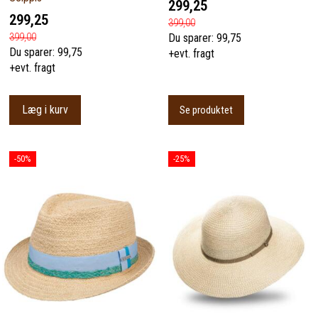
299,25
299,25
399,00
399,00
Du sparer:
99,75
Du sparer:
99,75
+evt. fragt
+evt. fragt
Læg i kurv
Se produktet
-50%
-25%