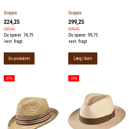
Scippis
Scippis
224,25
299,25
299,00
399,00
Du sparer:
74,75
Du sparer:
99,75
+evt. fragt
+evt. fragt
Læg i kurv
Se produktet
-25%
-25%