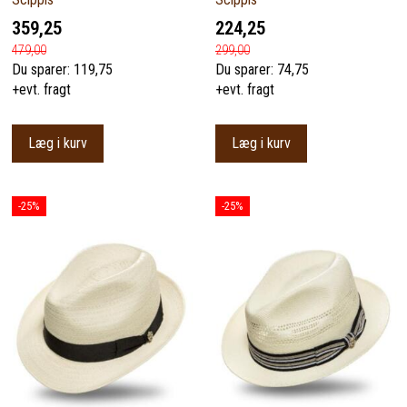
359,25
224,25
479,00
299,00
Du sparer:
119,75
Du sparer:
74,75
+evt. fragt
+evt. fragt
Læg i kurv
Læg i kurv
-25%
-25%