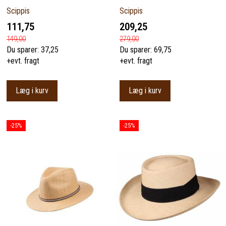
Scippis
Scippis
111,75
209,25
149,00
279,00
Du sparer:
37,25
Du sparer:
69,75
+evt. fragt
+evt. fragt
Læg i kurv
Læg i kurv
-25%
-25%