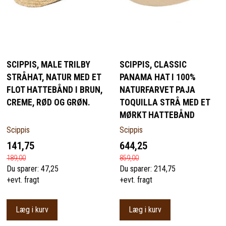
SCIPPIS, MALE TRILBY
SCIPPIS, CLASSIC
STRÅHAT, NATUR MED ET
PANAMA HAT I 100%
FLOT HATTEBÅND I BRUN,
NATURFARVET PAJA
CREME, RØD OG GRØN.
TOQUILLA STRÅ MED ET
MØRKT HATTEBÅND
Scippis
Scippis
141,75
644,25
189,00
859,00
Du sparer:
47,25
Du sparer:
214,75
+evt. fragt
+evt. fragt
Læg i kurv
Læg i kurv