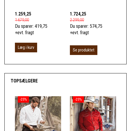
1.259,25
1.724,25
49
1.679,00
2.299,00
659
Du sparer:
419,75
Du sparer:
574,75
Du 
+evt. fragt
+evt. fragt
+ev
Læg i kurv
Se produktet
S
TOPSÆLGERE
-25%
-25%