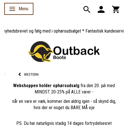
Menu
Skifte navigation
yhedsbrevet og følg med i ophørsudsalget * Fantastisk kundeservice *
WESTERN
Webshoppen holder ophørsudsalg
fra den 20. juli med
MINDST 20-25% på ALLE varer -
når en vare er væk, kommer den aldrig igen - så skynd dig,
hvis der er noget du BARE MÅ eje
P.S. Du har naturligvis stadig 14 dages fortrydelsesret