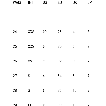
WAIST/TALJE
INT
US
EU
UK
JP
.
.
.
.
24
XXS
00
28
4
5
25
XXS
0
30
6
7
26
XS
2
32
8
7
27
S
4
34
8
7
28
S
6
36
10
9
29
M
8
38
10
9