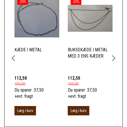
-25%
-25%
KÆDE I METAL
BUKSEKÆDE I METAL
BU
MED 3 ENS KÆDER
ME
112,50
112,50
11
150,00
150,00
150
Du sparer:
37,50
Du sparer:
37,50
Du 
+evt. fragt
+evt. fragt
+ev
Læg i kurv
Læg i kurv
L