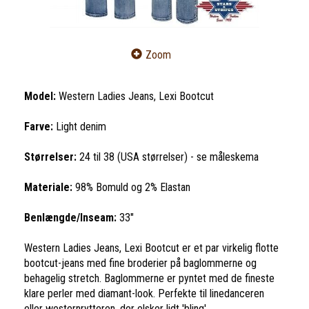
Zoom
Model:
Western Ladies Jeans, Lexi Bootcut
Farve:
Light denim
Størrelser:
24 til 38 (USA størrelser) - se måleskema
Materiale:
98% Bomuld og 2% Elastan
Benlængde/Inseam:
33"
Western Ladies Jeans, Lexi Bootcut er et par virkelig flotte
bootcut-jeans med fine broderier på baglommerne og
behagelig stretch. Baglommerne er pyntet med de fineste
klare perler med diamant-look. Perfekte til linedanceren
eller westernrytteren, der elsker lidt 'bling'.