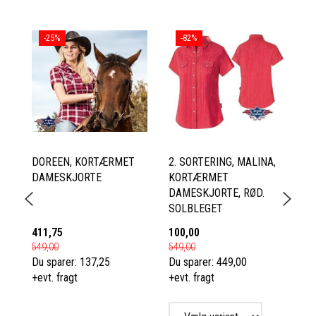
-25%
-82%
DOREEN, KORTÆRMET
2. SORTERING, MALINA,
D
DAMESKJORTE
KORTÆRMET
W
DAMESKJORTE, RØD.
J
SOLBLEGET
33
411,75
100,00
52
549,00
549,00
69
Du sparer:
137,25
Du sparer:
449,00
Du
+evt. fragt
+evt. fragt
+e