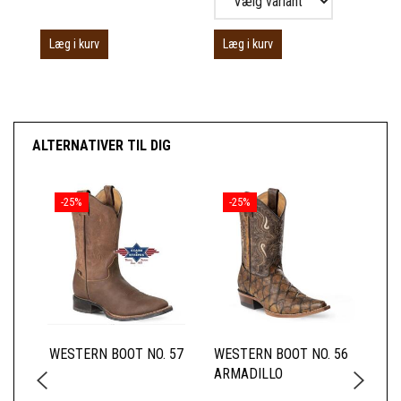
Læg i kurv
Læg i kurv
ALTERNATIVER TIL DIG
-25%
-25%
WESTERN BOOT NO. 57
WESTERN BOOT NO. 56
JA
ARMADILLO
RØ