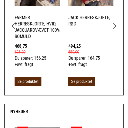
FARMER
JACK HERRESKJORTE,
CO
HERRESKJORTE, HVID,
RØD
SØ
JACQUARDVÆVET 100%
EM
BOMULD
468,75
494,25
93
625,00
659,00
125
Du sparer:
156,25
Du sparer:
164,75
Du 
+evt. fragt
+evt. fragt
+ev
L
Se produktet
Se produktet
NYHEDER