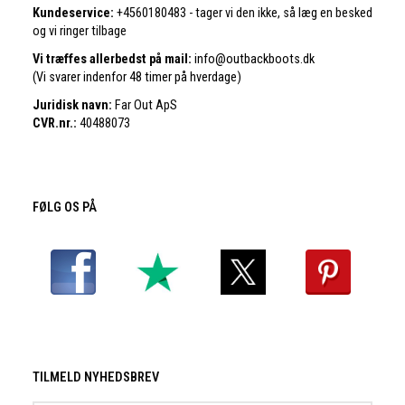
Kundeservice:
+4560180483 - tager vi den ikke, så læg en besked
og vi ringer tilbage
Vi træffes allerbedst på mail:
info@outbackboots.dk
(Vi svarer indenfor 48 timer på hverdage)
Juridisk navn:
Far Out ApS
CVR.nr.:
40488073
FØLG OS PÅ
TILMELD NYHEDSBREV