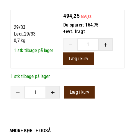
494,25
659,00
Du sparer:
164,75
29/33
+evt. fragt
Lexi_29/33
0,7 kg
1 stk tilbage på lager
Læg i kurv
1 stk tilbage på lager
Læg i kurv
ANDRE KØBTE OGSÅ