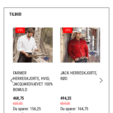
TILBUD
-25%
-25%
FARMER
JACK HERRESKJORTE,
CO
HERRESKJORTE, HVID,
RØD
SØ
JACQUARDVÆVET 100%
EM
BOMULD
468,75
494,25
93
625,00
659,00
125
Du sparer:
156,25
Du sparer:
164,75
Du 