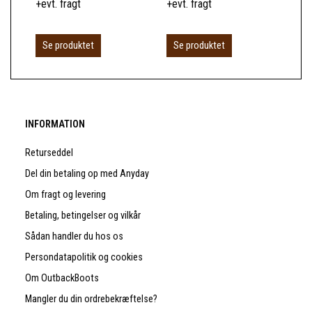
+evt. fragt
+evt. fragt
+ev
L
Se produktet
Se produktet
INFORMATION
Returseddel
Del din betaling op med Anyday
Om fragt og levering
Betaling, betingelser og vilkår
Sådan handler du hos os
Persondatapolitik og cookies
Om OutbackBoots
Mangler du din ordrebekræftelse?