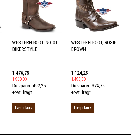
1
WESTERN BOOT NO. 01
WESTERN BOOT, ROSIE
BIKERSTYLE
BROWN
1.476,75
1.124,25
1.969,00
1.499,00
Du sparer:
492,25
Du sparer:
374,75
+evt. fragt
+evt. fragt
Læg i kurv
Læg i kurv