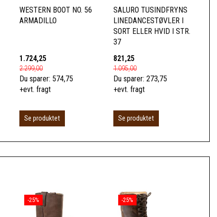
1
WESTERN BOOT NO. 56
SALURO TUSINDFRYNS
ARMADILLO
LINEDANCESTØVLER I
SORT ELLER HVID I STR.
37
1.724,25
821,25
2.299,00
1.095,00
Du sparer:
574,75
Du sparer:
273,75
+evt. fragt
+evt. fragt
Se produktet
Se produktet
-25%
-25%