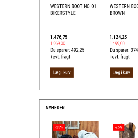
WESTERN BOOT NO. 01
WESTERN BOO
BIKERSTYLE
BROWN
1.476,75
1.124,25
1.969,00
1.499,00
Du sparer:
492,25
Du sparer:
374
+evt. fragt
+evt. fragt
Læg i kurv
Læg i kurv
NYHEDER
-25%
-25%