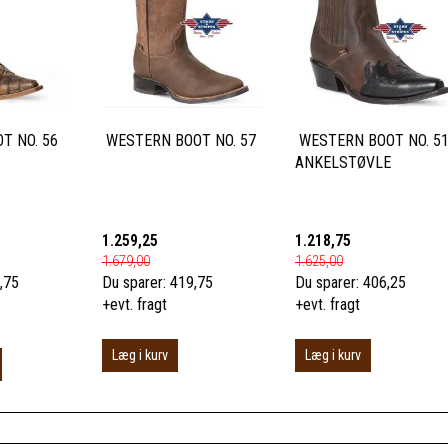
T NO. 56
WESTERN BOOT NO. 57
WESTERN BOOT NO. 5
ANKELSTØVLE
1.259,25
1.218,75
1.679,00
1.625,00
,75
Du sparer:
419,75
Du sparer:
406,25
+evt. fragt
+evt. fragt
Læg i kurv
Læg i kurv