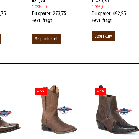
821,25
1.476,75
1.095,00
1.969,00
,75
Du sparer:
273,75
Du sparer:
492,25
+evt. fragt
+evt. fragt
Læg i kurv
Se produktet
-25%
-25%