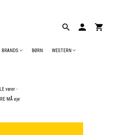
BRANDS
BØRN
WESTERN
E varer -
BARE MÅ eje