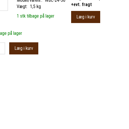
Model/varenr.:
WBL-24-36
+evt. fragt
Vægt:
1,5 kg
1 stk tilbage på lager
Læg i kurv
bage på lager
Læg i kurv