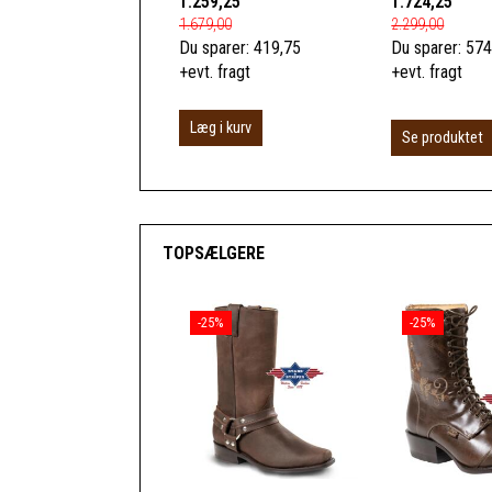
1.259,25
1.724,25
1.679,00
2.299,00
Du sparer:
419,75
Du sparer:
574
+evt. fragt
+evt. fragt
Læg i kurv
Se produktet
TOPSÆLGERE
-25%
-25%