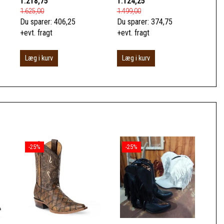
1.218,75
1.124,25
1.625,00
1.499,00
Du sparer:
406,25
Du sparer:
374,75
+evt. fragt
+evt. fragt
Læg i kurv
Læg i kurv
-25%
-25%