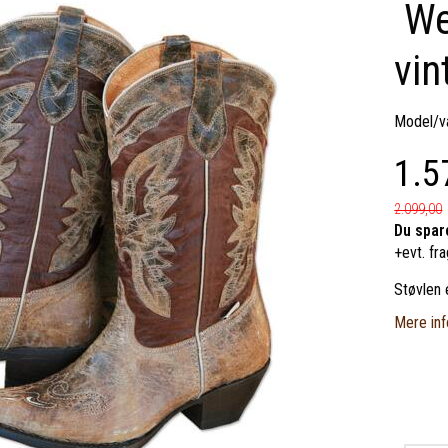
We
vin
Model/va
1.5
2.099,00
Du spar
+evt. fra
Støvlen 
Mere inf