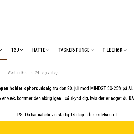
TØJ
HATTE
TASKER/PUNGE
TILBEHØR
Western Boot no. 24 Lady vintage
pen holder ophørsudsalg
fra den 20. juli med MINDST 20-25% på ALL
e er væk, kommer den aldrig igen - så skynd dig, hvis der er noget du 
P.S. Du har naturligvis stadig 14 dages fortrydelsesret