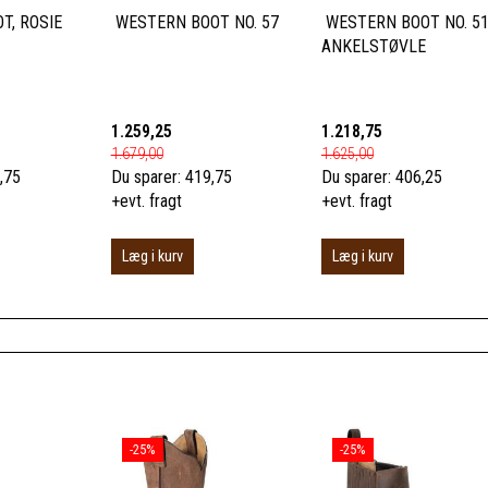
T, ROSIE
WESTERN BOOT NO. 57
WESTERN BOOT NO. 5
ANKELSTØVLE
1.259,25
1.218,75
1.679,00
1.625,00
,75
Du sparer:
419,75
Du sparer:
406,25
+evt. fragt
+evt. fragt
Læg i kurv
Læg i kurv
-25%
-25%