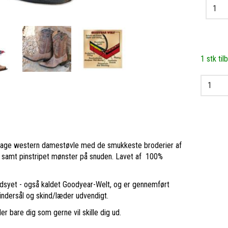
1 stk til
intage western damestøvle med de smukkeste broderier af
, samt pinstripet mønster på snuden. Lavet af 100%
ndsyet - også kaldet Goodyear-Welt, og er gennemført
indersål og skind/læder udvendigt.
ler bare dig som gerne vil skille dig ud.