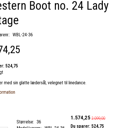
stern Boot no. 24 Lady
tage
renr.:
WBL-24-36
74,25
er:
524,75
gt
er med sin glatte lædersål, velegnet til linedance.
ormation
1.574,25
2.099,00
Størrelse:
36
Du sparer:
524,75