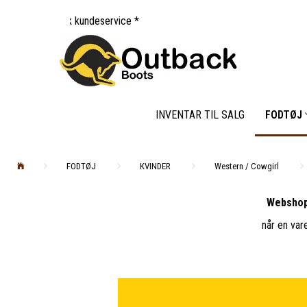
undeservice *
INVENTAR TIL SALG
FODTØJ
FODTØJ
KVINDER
Western / Cowgirl
Webshop
når en var