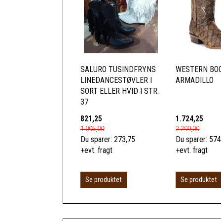
SALURO TUSINDFRYNS
WESTERN BOO
LINEDANCESTØVLER I
ARMADILLO
SORT ELLER HVID I STR.
37
821,25
1.724,25
1.095,00
2.299,00
Du sparer:
273,75
Du sparer:
574
+evt. fragt
+evt. fragt
Se produktet
Se produktet