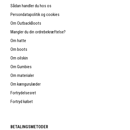
Sådan handler du hos os
Persondatapolitik og cookies
Om OutbackBoots
Mangler du din ordrebekræftelse?
Om hatte
Om boots
Om oilskin
Om Gumbies
Om materialer
Om kængurulæder
Fortrydelsesret
Fortryd købet
BETALINGSMETODER