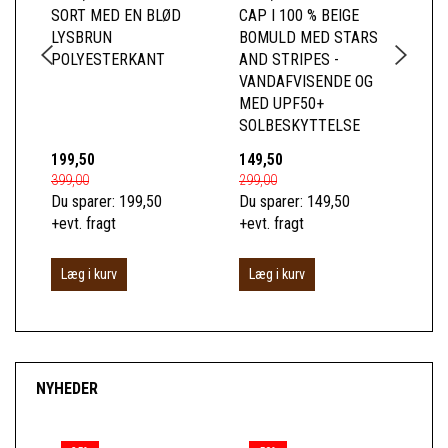
SORT MED EN BLØD
CAP I 100 % BEIGE
WH
LYSBRUN
BOMULD MED STARS
ME
POLYESTERKANT
AND STRIPES -
SO
VANDAFVISENDE OG
MED UPF50+
SOLBESKYTTELSE
199,50
149,50
15
399,00
299,00
300
Du sparer:
199,50
Du sparer:
149,50
Du 
+evt. fragt
+evt. fragt
+ev
Læg i kurv
Læg i kurv
L
NYHEDER