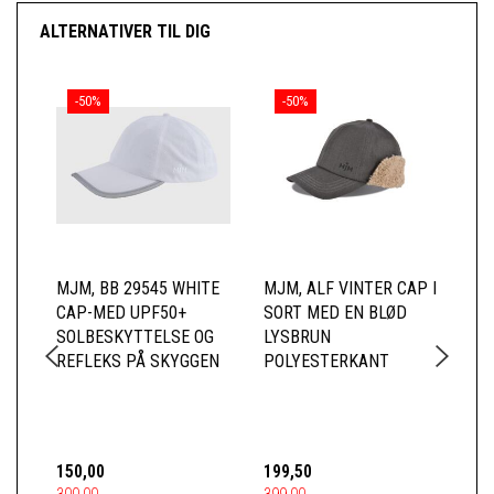
ALTERNATIVER TIL DIG
-50%
-50%
MJM, BB 29545 WHITE
MJM, ALF VINTER CAP I
TR
CAP-MED UPF50+
SORT MED EN BLØD
SOLBESKYTTELSE OG
LYSBRUN
REFLEKS PÅ SKYGGEN
POLYESTERKANT
150,00
199,50
20