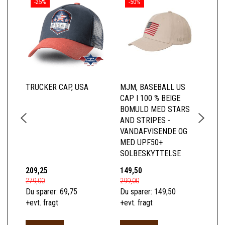
-25%
-50%
TRUCKER CAP, USA
MJM, BASEBALL US
MJ
CAP I 100 % BEIGE
CA
BOMULD MED STARS
SO
AND STRIPES -
RE
VANDAFVISENDE OG
MED UPF50+
SOLBESKYTTELSE
209,25
149,50
15
279,00
299,00
300
Du sparer:
69,75
Du sparer:
149,50
Du 
+evt. fragt
+evt. fragt
+ev