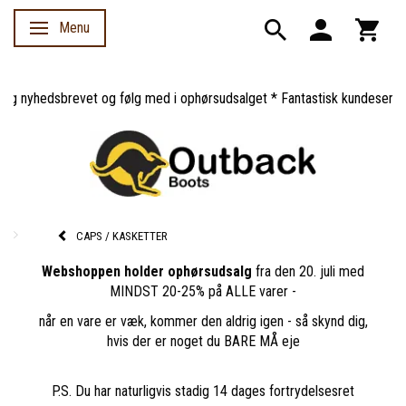
Menu
Skifte navigation
g nyhedsbrevet og følg med i ophørsudsalget * Fantastisk kundeservice 
CAPS / KASKETTER
Webshoppen holder ophørsudsalg
fra den 20. juli med
MINDST 20-25% på ALLE varer -
når en vare er væk, kommer den aldrig igen - så skynd dig,
hvis der er noget du BARE MÅ eje
P.S. Du har naturligvis stadig 14 dages fortrydelsesret