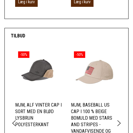
Læg i kurv
Læg i kurv
L
TILBUD
-50%
-50%
MJM, ALF VINTER CAP I
MJM, BASEBALL US
MJ
SORT MED EN BLØD
CAP I 100 % BEIGE
WH
LYSBRUN
BOMULD MED STARS
ME
POLYESTERKANT
AND STRIPES -
SO
VANDAFVISENDE OG