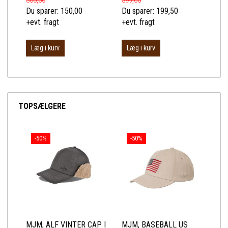
300,00
399,00
279
Du sparer:
150,00
Du sparer:
199,50
Du 
+evt. fragt
+evt. fragt
+ev
Læg i kurv
Læg i kurv
L
TOPSÆLGERE
-50%
-50%
MJM, ALF VINTER CAP I
MJM, BASEBALL US
MJ