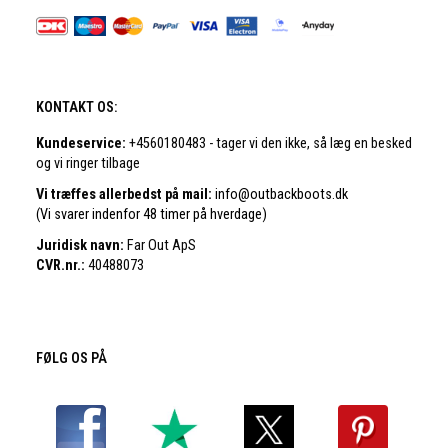
KONTAKT OS:
Kundeservice:
+4560180483 - tager vi den ikke, så læg en besked
og vi ringer tilbage
Vi træffes allerbedst på mail:
info@outbackboots.dk
(Vi svarer indenfor 48 timer på hverdage)
Juridisk navn:
Far Out ApS
CVR.nr.:
40488073
FØLG OS PÅ