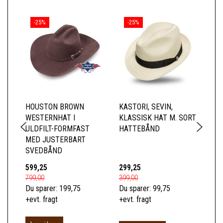
-25%
-25%
HOUSTON BROWN
KASTORI, SEVIN,
PI
WESTERNHAT I
KLASSISK HAT M. SORT
CO
ULDFILT-FORMFAST
HATTEBÅND
MED JUSTERBART
SVEDBÅND
599,25
299,25
24
799,00
399,00
329
Du sparer:
199,75
Du sparer:
99,75
Du 
+evt. fragt
+evt. fragt
+ev