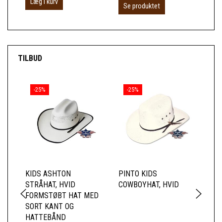
Læg i kurv
Se produktet
S
TILBUD
-25%
-25%
KIDS ASHTON
PINTO KIDS
HO
STRÅHAT, HVID
COWBOYHAT, HVID
WE
FORMSTØBT HAT MED
UL
SORT KANT OG
ME
HATTEBÅND
SV