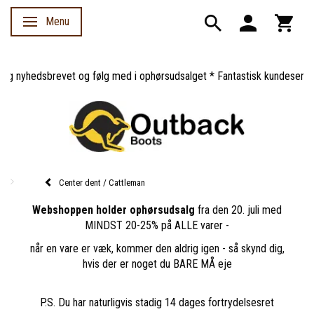
Menu
Skifte navigation
 nyhedsbrevet og følg med i ophørsudsalget * Fantastisk kundeservice *
Center dent / Cattleman
Webshoppen holder ophørsudsalg
fra den 20. juli med
MINDST 20-25% på ALLE varer -
når en vare er væk, kommer den aldrig igen - så skynd dig,
hvis der er noget du BARE MÅ eje
P.S. Du har naturligvis stadig 14 dages fortrydelsesret