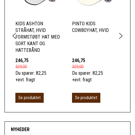
KIDS ASHTON
PINTO KIDS
HO
STRÅHAT, HVID
COWBOYHAT, HVID
WE
FORMSTØBT HAT MED
UL
SORT KANT OG
ME
HATTEBÅND
SV
246,75
246,75
59
329,00
329,00
799
Du sparer:
82,25
Du sparer:
82,25
Du 
+evt. fragt
+evt. fragt
+ev
L
Se produktet
Se produktet
NYHEDER