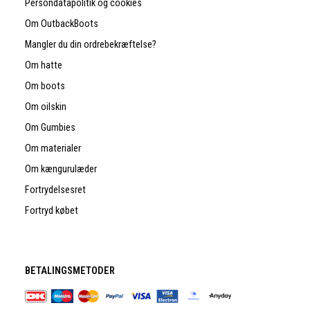
Persondatapolitik og cookies
Om OutbackBoots
Mangler du din ordrebekræftelse?
Om hatte
Om boots
Om oilskin
Om Gumbies
Om materialer
Om kængurulæder
Fortrydelsesret
Fortryd købet
BETALINGSMETODER