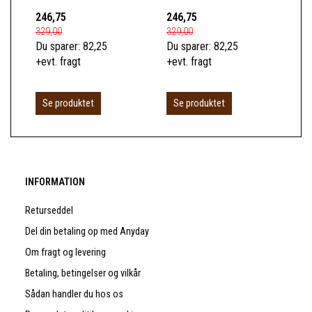
246,75
246,75
59
329,00
329,00
799
Du sparer:
82,25
Du sparer:
82,25
Du 
+evt. fragt
+evt. fragt
+ev
L
Se produktet
Se produktet
INFORMATION
Returseddel
Del din betaling op med Anyday
Om fragt og levering
Betaling, betingelser og vilkår
Sådan handler du hos os