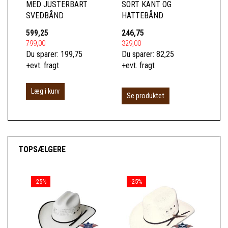
MED JUSTERBART
SORT KANT OG
SVEDBÅND
HATTEBÅND
599,25
246,75
24
799,00
329,00
329
Du sparer:
199,75
Du sparer:
82,25
Du 
+evt. fragt
+evt. fragt
+ev
Læg i kurv
Se produktet
S
TOPSÆLGERE
-25%
-25%