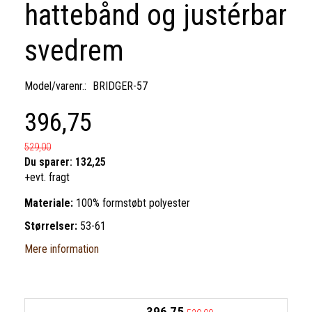
hattebånd og justérbar
svedrem
Model/varenr.:
BRIDGER-57
396,75
529,00
Du sparer:
132,25
+evt. fragt
Materiale:
100% formstøbt polyester
Størrelser:
53-61
Mere information
396,75