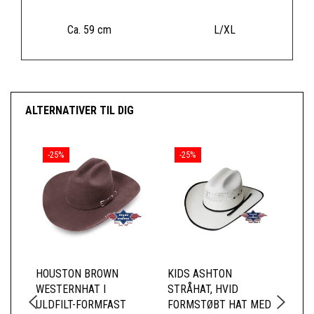
Ca. 59 cm
L/XL
ALTERNATIVER TIL DIG
-25%
-25%
HOUSTON BROWN
KIDS ASHTON
PI
WESTERNHAT I
STRÅHAT, HVID
CO
ULDFILT-FORMFAST
FORMSTØBT HAT MED