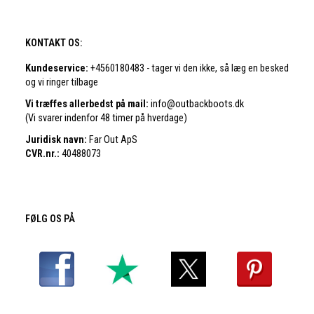
KONTAKT OS:
Kundeservice:
+4560180483 - tager vi den ikke, så læg en besked
og vi ringer tilbage
Vi træffes allerbedst på mail:
info@outbackboots.dk
(Vi svarer indenfor 48 timer på hverdage)
Juridisk navn:
Far Out ApS
CVR.nr.:
40488073
FØLG OS PÅ