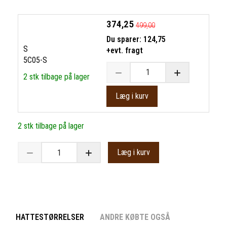
374,25
499,00
Du sparer:
124,75
S
+evt. fragt
5C05-S
2 stk tilbage på lager
Læg i kurv
2 stk tilbage på lager
Læg i kurv
HATTESTØRRELSER
ANDRE KØBTE OGSÅ