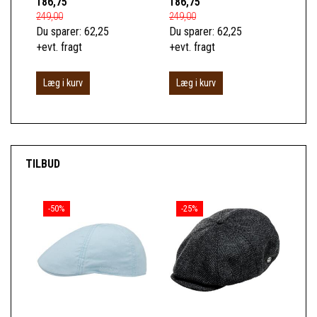
186,75
186,75
19
249,00
249,00
399
Du sparer:
62,25
Du sparer:
62,25
Du 
+evt. fragt
+evt. fragt
+ev
Læg i kurv
Læg i kurv
L
TILBUD
-50%
-25%