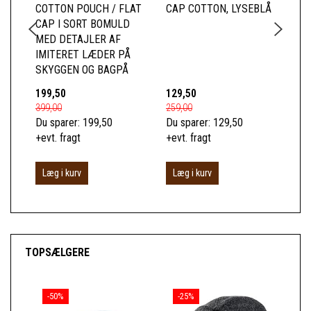
COTTON POUCH / FLAT
CAP COTTON, LYSEBLÅ
HA
CAP I SORT BOMULD
MED DETAJLER AF
IMITERET LÆDER PÅ
SKYGGEN OG BAGPÅ
199,50
129,50
39
399,00
259,00
799
Du sparer:
199,50
Du sparer:
129,50
Du 
+evt. fragt
+evt. fragt
+ev
Læg i kurv
Læg i kurv
L
TOPSÆLGERE
-50%
-25%