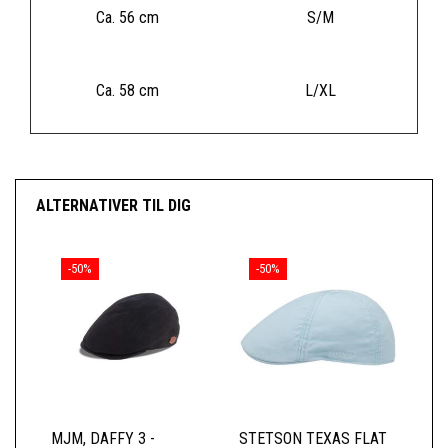
Ca. 56 cm
S/M
Ca. 58 cm
L/XL
ALTERNATIVER TIL DIG
-50%
-50%
MJM, DAFFY 3 -
STETSON TEXAS FLAT
ST