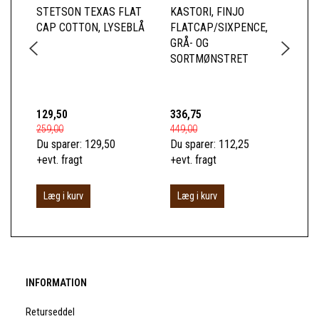
STETSON TEXAS FLAT
KASTORI, FINJO
MJ
CAP COTTON, LYSEBLÅ
FLATCAP/SIXPENCE,
CO
GRÅ- OG
CA
SORTMØNSTRET
ME
IM
SK
129,50
336,75
19
259,00
449,00
399
Du sparer:
129,50
Du sparer:
112,25
Du 
+evt. fragt
+evt. fragt
+ev
Læg i kurv
Læg i kurv
L
INFORMATION
Returseddel