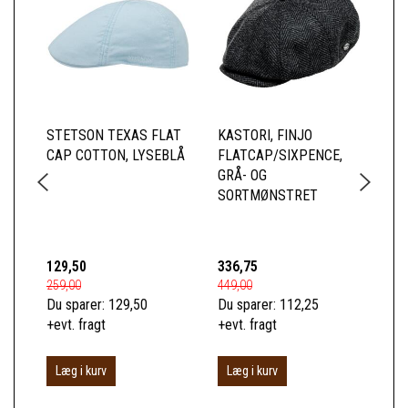
STETSON TEXAS FLAT
KASTORI, FINJO
MJ
CAP COTTON, LYSEBLÅ
FLATCAP/SIXPENCE,
CO
GRÅ- OG
CA
SORTMØNSTRET
ME
IM
SK
129,50
336,75
19
259,00
449,00
399
Du sparer:
129,50
Du sparer:
112,25
Du 
+evt. fragt
+evt. fragt
+ev
Læg i kurv
Læg i kurv
L