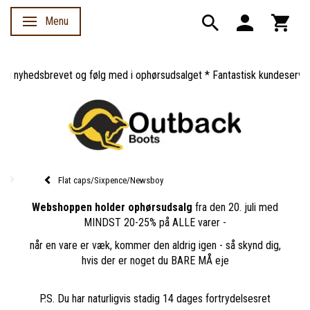
Menu
Skifte navigation
 nyhedsbrevet og følg med i ophørsudsalget * Fantastisk kundeservice *
Flat caps/Sixpence/Newsboy
Webshoppen holder ophørsudsalg
fra den 20. juli med
MINDST 20-25% på ALLE varer -
når en vare er væk, kommer den aldrig igen - så skynd dig,
hvis der er noget du BARE MÅ eje
P.S. Du har naturligvis stadig 14 dages fortrydelsesret