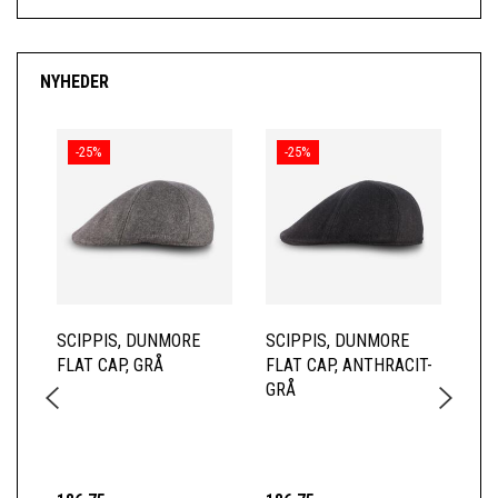
NYHEDER
-25%
-25%
SCIPPIS, DUNMORE
SCIPPIS, DUNMORE
MJ
FLAT CAP, GRÅ
FLAT CAP, ANTHRACIT-
CO
GRÅ
CA
ME
IM
SK