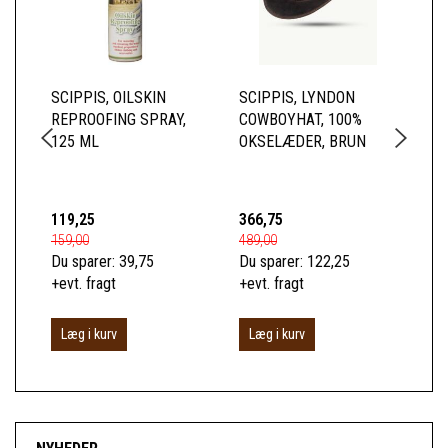
SCIPPIS, OILSKIN
SCIPPIS, LYNDON
SC
REPROOFING SPRAY,
COWBOYHAT, 100%
SK
125 ML
OKSELÆDER, BRUN
BL
TO
BO
119,25
366,75
52
159,00
489,00
699
Du sparer:
39,75
Du sparer:
122,25
Du 
+evt. fragt
+evt. fragt
+ev
Læg i kurv
Læg i kurv
S