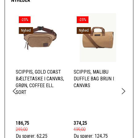
NYHEDER
-25%
-25%
Nyhed
Nyhed
SCIPPIS, GOLD COAST
SCIPPIS, MALIBU
SC
BÆLTETASKE I CANVAS,
DUFFLE BAG BRUN I
RY
GRØN, COFFEE ELL.
CANVAS
CA
SORT
FO
LÆ
FO
186,75
374,25
74
249,00
499,00
989
Du sparer:
62,25
Du sparer:
124,75
Du 