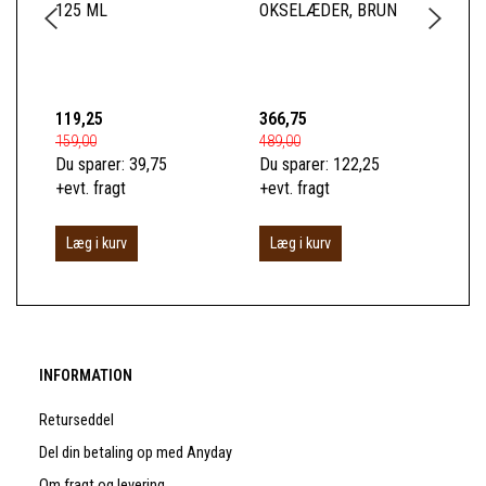
125 ML
OKSELÆDER, BRUN
BL
TO
BO
119,25
366,75
52
159,00
489,00
699
Du sparer:
39,75
Du sparer:
122,25
Du 
+evt. fragt
+evt. fragt
+ev
Læg i kurv
Læg i kurv
S
INFORMATION
Returseddel
Del din betaling op med Anyday
Om fragt og levering