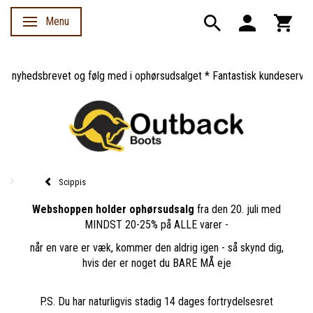
Menu
Skifte navigation
nyhedsbrevet og følg med i ophørsudsalget * Fantastisk kundeservice *
Scippis
Webshoppen holder ophørsudsalg
fra den 20. juli med
MINDST 20-25% på ALLE varer -
når en vare er væk, kommer den aldrig igen - så skynd dig,
hvis der er noget du BARE MÅ eje
P.S. Du har naturligvis stadig 14 dages fortrydelsesret