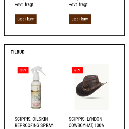
+evt. fragt
+evt. fragt
+ev
Læg i kurv
Læg i kurv
L
TILBUD
-25%
-25%
SCIPPIS, OILSKIN
SCIPPIS, LYNDON
SC
REPROOFING SPRAY,
COWBOYHAT, 100%
SK