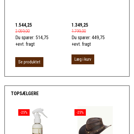
1.544,25
1.349,25
1.0
2.059,00
1.799,00
1.3
Du sparer:
514,75
Du sparer:
449,75
Du 
+evt. fragt
+evt. fragt
+ev
Læg i kurv
Se produktet
S
TOPSÆLGERE
-25%
-25%