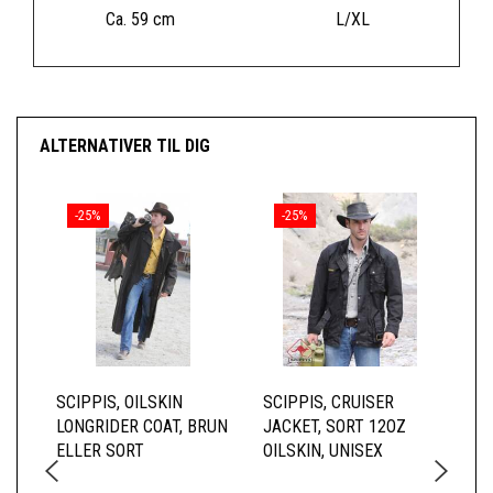
Ca. 59 cm
L/XL
ALTERNATIVER TIL DIG
-25%
-25%
SCIPPIS, OILSKIN
SCIPPIS, CRUISER
SC
LONGRIDER COAT, BRUN
JACKET, SORT 12OZ
BR
ELLER SORT
OILSKIN, UNISEX
HE
TE