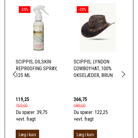
-25%
-25%
SCIPPIS, OILSKIN
SCIPPIS, LYNDON
SC
REPROOFING SPRAY,
COWBOYHAT, 100%
SK
125 ML
OKSELÆDER, BRUN
BL
TO
BO
119,25
366,75
52
159,00
489,00
699
Du sparer:
39,75
Du sparer:
122,25
Du 
+evt. fragt
+evt. fragt
+ev
Læg i kurv
Læg i kurv
S