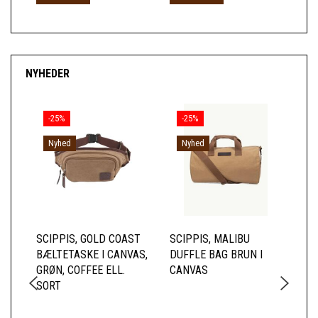
NYHEDER
-25%
-25%
Nyhed
Nyhed
SCIPPIS, GOLD COAST
SCIPPIS, MALIBU
SC
BÆLTETASKE I CANVAS,
DUFFLE BAG BRUN I
RY
GRØN, COFFEE ELL.
CANVAS
CA
SORT
FO
LÆ
FO