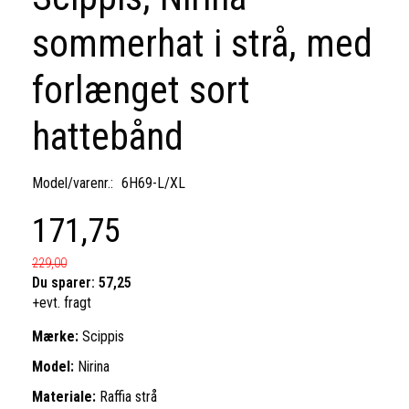
sommerhat i strå, med
forlænget sort
hattebånd
Model/varenr.:
6H69-L/XL
171,75
229,00
Du sparer:
57,25
+evt. fragt
Mærke:
Scippis
Model:
Nirina
Materiale:
Raffia strå