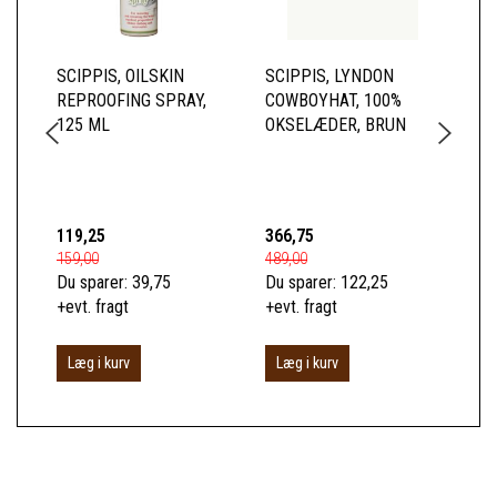
SCIPPIS, OILSKIN
SCIPPIS, LYNDON
SC
REPROOFING SPRAY,
COWBOYHAT, 100%
SK
125 ML
OKSELÆDER, BRUN
BL
TO
BO
119,25
366,75
52
159,00
489,00
699
Du sparer:
39,75
Du sparer:
122,25
Du 
+evt. fragt
+evt. fragt
+ev
Læg i kurv
Læg i kurv
S