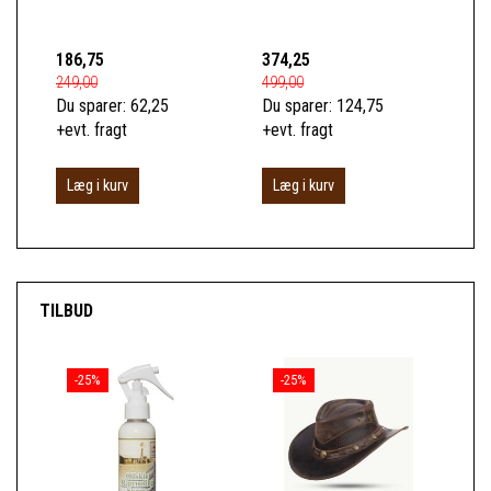
186,75
374,25
74
249,00
499,00
989
Du sparer:
62,25
Du sparer:
124,75
Du 
+evt. fragt
+evt. fragt
+ev
Læg i kurv
Læg i kurv
L
TILBUD
-25%
-25%