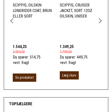
SCIPPIS, OILSKIN
SCIPPIS, CRUISER
SC
LONGRIDER COAT, BRUN
JACKET, SORT 12OZ
BR
ELLER SORT
OILSKIN, UNISEX
HE
TE
1.544,25
1.349,25
1.0
2.059,00
1.799,00
1.3
Du sparer:
514,75
Du sparer:
449,75
Du 
+evt. fragt
+evt. fragt
+ev
Læg i kurv
Se produktet
S
TOPSÆLGERE