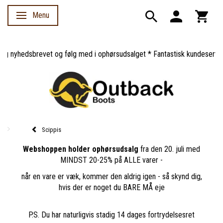
Menu
Skifte navigation
g nyhedsbrevet og følg med i ophørsudsalget * Fantastisk kundeservice 
Scippis
Webshoppen holder ophørsudsalg
fra den 20. juli med
MINDST 20-25% på ALLE varer -
når en vare er væk, kommer den aldrig igen - så skynd dig,
hvis der er noget du BARE MÅ eje
P.S. Du har naturligvis stadig 14 dages fortrydelsesret