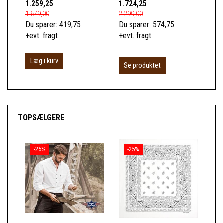
1.259,25
1.724,25
49
1.679,00
2.299,00
659
Du sparer:
419,75
Du sparer:
574,75
Du 
+evt. fragt
+evt. fragt
+ev
Læg i kurv
Se produktet
S
TOPSÆLGERE
-25%
-25%