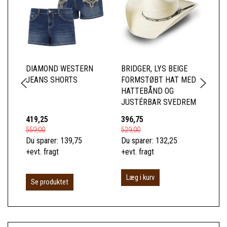
DIAMOND WESTERN
BRIDGER, LYS BEIGE
YE
JEANS SHORTS
FORMSTØBT HAT MED
JA
HATTEBÅND OG
SL
JUSTÉRBAR SVEDREM
CA
419,25
396,75
95
559,00
529,00
1.2
Du sparer:
139,75
Du sparer:
132,25
Du 
+evt. fragt
+evt. fragt
+ev
Læg i kurv
L
Se produktet