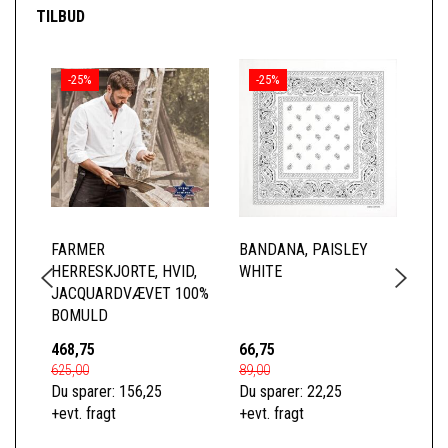
TILBUD
-25%
-25%
FARMER
BANDANA, PAISLEY
JA
HERRESKJORTE, HVID,
WHITE
RØ
JACQUARDVÆVET 100%
BOMULD
468,75
66,75
49
625,00
89,00
659
Du sparer:
156,25
Du sparer:
22,25
Du 
+evt. fragt
+evt. fragt
+ev