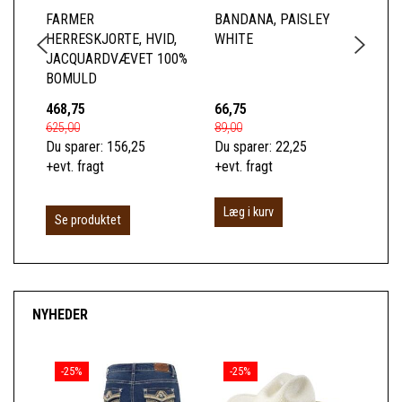
FARMER
BANDANA, PAISLEY
JA
HERRESKJORTE, HVID,
WHITE
RØ
JACQUARDVÆVET 100%
BOMULD
468,75
66,75
49
625,00
89,00
659
Du sparer:
156,25
Du sparer:
22,25
Du 
+evt. fragt
+evt. fragt
+ev
Læg i kurv
Se produktet
S
NYHEDER
-25%
-25%