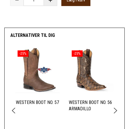
ALTERNATIVER TIL DIG
-25%
-25%
WESTERN BOOT NO. 57
WESTERN BOOT NO. 56
JA
ARMADILLO
RØ