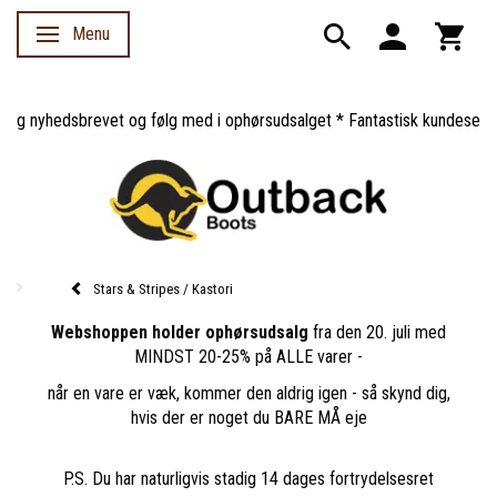
Menu
Skifte navigation
ig nyhedsbrevet og følg med i ophørsudsalget * Fantastisk kundeservice
Stars & Stripes / Kastori
Webshoppen holder ophørsudsalg
fra den 20. juli med
MINDST 20-25% på ALLE varer -
når en vare er væk, kommer den aldrig igen - så skynd dig,
hvis der er noget du BARE MÅ eje
P.S. Du har naturligvis stadig 14 dages fortrydelsesret