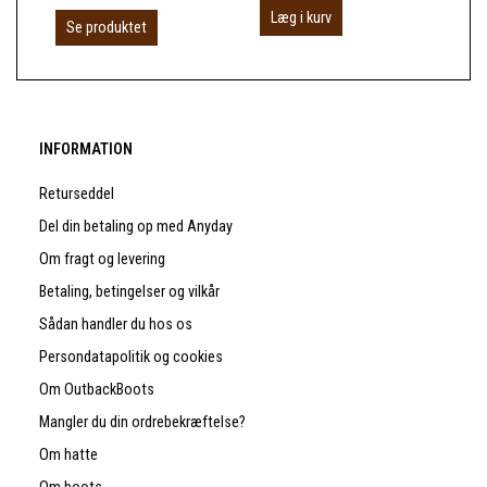
Læg i kurv
Se produktet
S
INFORMATION
Returseddel
Del din betaling op med Anyday
Om fragt og levering
Betaling, betingelser og vilkår
Sådan handler du hos os
Persondatapolitik og cookies
Om OutbackBoots
Mangler du din ordrebekræftelse?
Om hatte