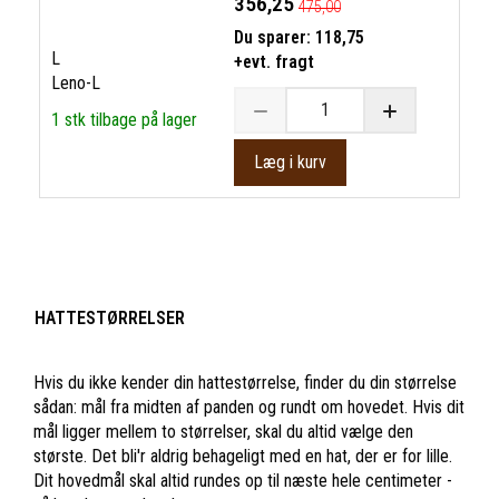
356,25
475,00
Du sparer:
118,75
L
+evt. fragt
Leno-L
1 stk tilbage på lager
Læg i kurv
HATTESTØRRELSER
Hvis du ikke kender din hattestørrelse, finder du din størrelse
sådan: mål fra midten af panden og rundt om hovedet. Hvis dit
mål ligger mellem to størrelser, skal du altid vælge den
største. Det bli'r aldrig behageligt med en hat, der er for lille.
Dit hovedmål skal altid rundes op til næste hele centimeter -