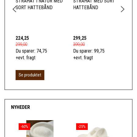
STRÅHAT I NATUR MED
STRÅHAT MED SORT
ST
SORT HATTEBÅND
HATTEBÅND
ET
BR
GR
224,25
299,25
14
299,00
399,00
189
Du sparer:
74,75
Du sparer:
99,75
Du 
+evt. fragt
+evt. fragt
+ev
Se produktet
NYHEDER
-60%
-25%