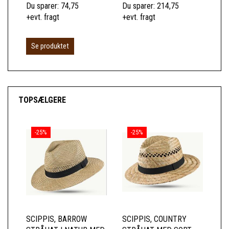
Du sparer:
74,75
Du sparer:
214,75
Du 
+evt. fragt
+evt. fragt
+ev
Se produktet
TOPSÆLGERE
-25%
-25%
SCIPPIS, BARROW
SCIPPIS, COUNTRY
SC