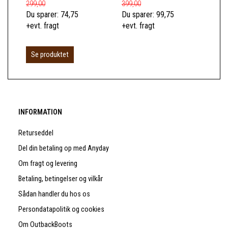
299,00
399,00
189
Du sparer:
74,75
Du sparer:
99,75
Du 
+evt. fragt
+evt. fragt
+ev
Se produktet
INFORMATION
Returseddel
Del din betaling op med Anyday
Om fragt og levering
Betaling, betingelser og vilkår
Sådan handler du hos os
Persondatapolitik og cookies
Om OutbackBoots