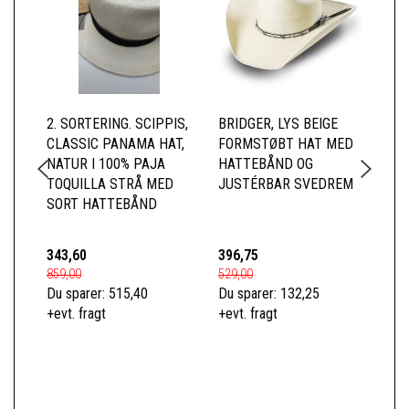
2. SORTERING. SCIPPIS,
BRIDGER, LYS BEIGE
SC
CLASSIC PANAMA HAT,
FORMSTØBT HAT MED
SO
NATUR I 100% PAJA
HATTEBÅND OG
ME
TOQUILLA STRÅ MED
JUSTÉRBAR SVEDREM
HA
SORT HATTEBÅND
343,60
396,75
17
859,00
529,00
229
Du sparer:
515,40
Du sparer:
132,25
Du 
+evt. fragt
+evt. fragt
+ev