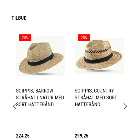
TILBUD
-25%
-25%
SCIPPIS, BARROW
SCIPPIS, COUNTRY
SC
STRÅHAT I NATUR MED
STRÅHAT MED SORT
ST
SORT HATTEBÅND
HATTEBÅND
ET
BR
GR
224,25
299,25
14