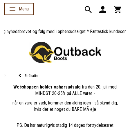
Menu
Skifte navigation
g nyhedsbrevet og følg med i ophørsudsalget * Fantastisk kundeservice 
Stråhatte
Webshoppen holder ophørsudsalg
fra den 20. juli med
MINDST 20-25% på ALLE varer -
når en vare er væk, kommer den aldrig igen - så skynd dig,
hvis der er noget du BARE MÅ eje
P.S. Du har naturligvis stadig 14 dages fortrydelsesret