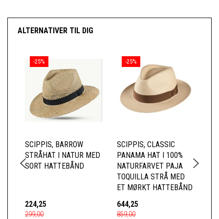
ALTERNATIVER TIL DIG
-25%
-25%
SCIPPIS, BARROW
SCIPPIS, CLASSIC
BR
STRÅHAT I NATUR MED
PANAMA HAT I 100%
FO
SORT HATTEBÅND
NATURFARVET PAJA
HA
TOQUILLA STRÅ MED
JU
ET MØRKT HATTEBÅND
224,25
644,25
39
299,00
859,00
529