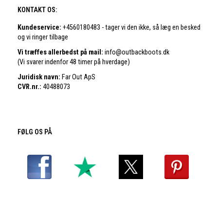
KONTAKT OS:
Kundeservice:
+4560180483 - tager vi den ikke, så læg en besked
og vi ringer tilbage
Vi træffes allerbedst på mail:
info@outbackboots.dk
(Vi svarer indenfor 48 timer på hverdage)
Juridisk navn:
Far Out ApS
CVR.nr.:
40488073
FØLG OS PÅ