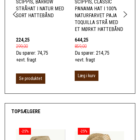
SCIPPIS, BARROW
SCIPPIS, CLASSIC
BR
STRÅHAT I NATUR MED
PANAMA HAT I 100%
FO
SORT HATTEBÅND
NATURFARVET PAJA
HA
TOQUILLA STRÅ MED
JU
ET MØRKT HATTEBÅND
224,25
644,25
39
299,00
859,00
529
Du sparer:
74,75
Du sparer:
214,75
Du 
+evt. fragt
+evt. fragt
+ev
Læg i kurv
L
Se produktet
TOPSÆLGERE
-25%
-25%