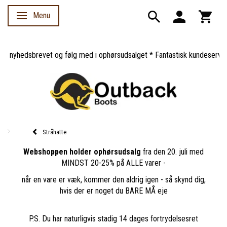
Menu
Skifte navigation
 nyhedsbrevet og følg med i ophørsudsalget * Fantastisk kundeservice *
Stråhatte
Webshoppen holder ophørsudsalg
fra den 20. juli med
MINDST 20-25% på ALLE varer -
når en vare er væk, kommer den aldrig igen - så skynd dig,
hvis der er noget du BARE MÅ eje
P.S. Du har naturligvis stadig 14 dages fortrydelsesret