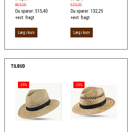
859,00
529,00
229
Du sparer:
515,40
Du sparer:
132,25
Du 
+evt. fragt
+evt. fragt
+ev
Læg i kurv
Læg i kurv
L
TILBUD
-25%
-25%