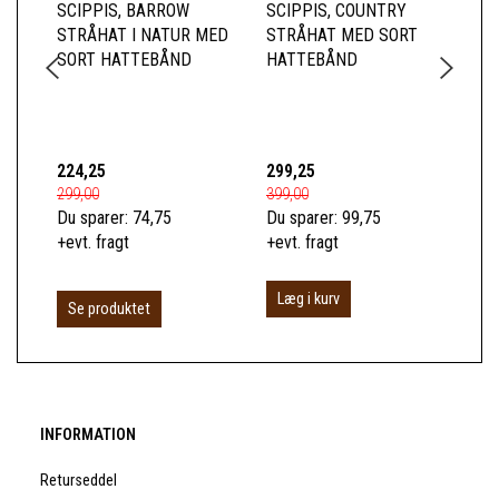
SCIPPIS, BARROW
SCIPPIS, COUNTRY
SC
STRÅHAT I NATUR MED
STRÅHAT MED SORT
ST
SORT HATTEBÅND
HATTEBÅND
ET
BR
GR
224,25
299,25
14
299,00
399,00
189
Du sparer:
74,75
Du sparer:
99,75
Du 
+evt. fragt
+evt. fragt
+ev
Læg i kurv
L
Se produktet
INFORMATION
Returseddel