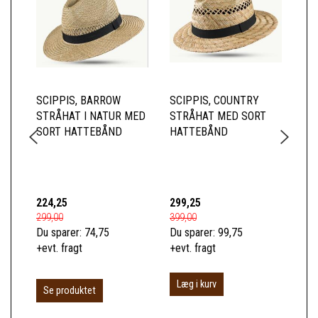
SCIPPIS, BARROW
SCIPPIS, COUNTRY
SC
STRÅHAT I NATUR MED
STRÅHAT MED SORT
ST
SORT HATTEBÅND
HATTEBÅND
ET
BR
GR
224,25
299,25
14
299,00
399,00
189
Du sparer:
74,75
Du sparer:
99,75
Du 
+evt. fragt
+evt. fragt
+ev
Læg i kurv
L
Se produktet