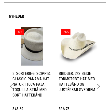
NYHEDER
-60%
-25%
2. SORTERING. SCIPPIS,
BRIDGER, LYS BEIGE
SC
CLASSIC PANAMA HAT,
FORMSTØBT HAT MED
SO
NATUR I 100% PAJA
HATTEBÅND OG
ME
TOQUILLA STRÅ MED
JUSTÉRBAR SVEDREM
HA
SORT HATTEBÅND
343,60
396,75
17