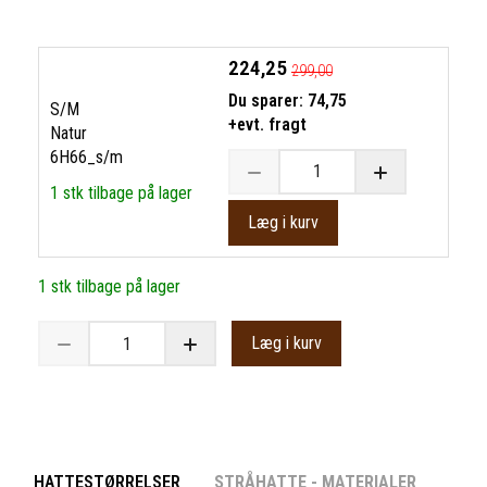
224,25
299,00
Du sparer:
74,75
S/M
+evt. fragt
Natur
6H66_s/m
1 stk tilbage på lager
Læg i kurv
1 stk tilbage på lager
Læg i kurv
HATTESTØRRELSER
STRÅHATTE - MATERIALER