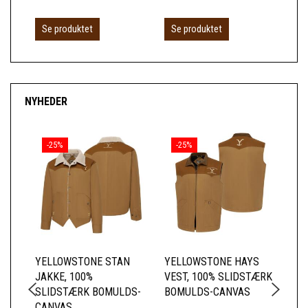
L
Se produktet
Se produktet
NYHEDER
-25%
-25%
YELLOWSTONE STAN
YELLOWSTONE HAYS
YE
JAKKE, 100%
VEST, 100% SLIDSTÆRK
BE
SLIDSTÆRK BOMULDS-
BOMULDS-CANVAS
ME
CANVAS