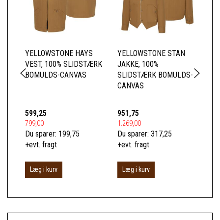
YELLOWSTONE HAYS
YELLOWSTONE STAN
YE
VEST, 100% SLIDSTÆRK
JAKKE, 100%
HE
BOMULDS-CANVAS
SLIDSTÆRK BOMULDS-
FO
CANVAS
599,25
951,75
50
799,00
1.269,00
675
Du sparer:
199,75
Du sparer:
317,25
Du 
+evt. fragt
+evt. fragt
+ev
Læg i kurv
Læg i kurv
L