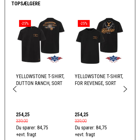
TOPSÆLGERE
-25%
-25%
YELLOWSTONE T-SHIRT,
YELLOWSTONE T-SHIRT,
YE
DUTTON RANCH, SORT
FOR REVENGE, SORT
BA
254,25
254,25
66
339,00
339,00
89,
Du sparer:
84,75
Du sparer:
84,75
Du 
+evt. fragt
+evt. fragt
+ev