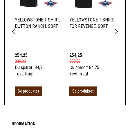
YELLOWSTONE T-SHIRT,
YELLOWSTONE T-SHIRT,
YE
DUTTON RANCH, SORT
FOR REVENGE, SORT
BA
254,25
254,25
66
339,00
339,00
89,
Du sparer:
84,75
Du sparer:
84,75
Du 
+evt. fragt
+evt. fragt
+ev
L
Se produktet
Se produktet
INFORMATION