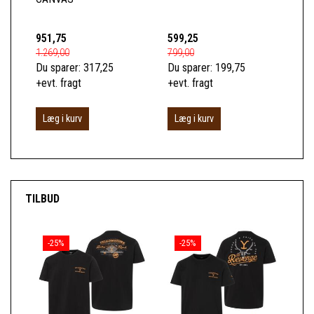
951,75
599,25
14
1.269,00
799,00
189
Du sparer:
317,25
Du sparer:
199,75
Du 
+evt. fragt
+evt. fragt
+ev
Læg i kurv
Læg i kurv
L
TILBUD
-25%
-25%