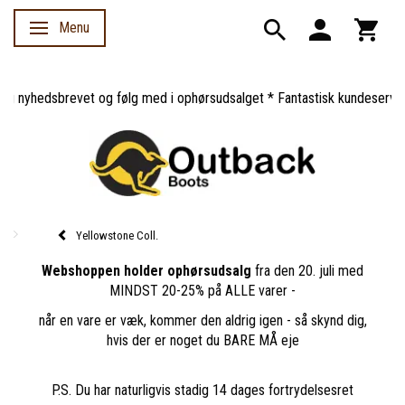
Menu
Skifte navigation
 nyhedsbrevet og følg med i ophørsudsalget * Fantastisk kundeservice *
Yellowstone Coll.
Webshoppen holder ophørsudsalg
fra den 20. juli med
MINDST 20-25% på ALLE varer -
når en vare er væk, kommer den aldrig igen - så skynd dig,
hvis der er noget du BARE MÅ eje
P.S. Du har naturligvis stadig 14 dages fortrydelsesret