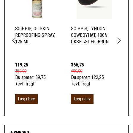
SCIPPIS, OILSKIN
SCIPPIS, LYNDON
SC
REPROOFING SPRAY,
COWBOYHAT, 100%
SK
125 ML
OKSELÆDER, BRUN
BL
TO
BO
119,25
366,75
52
159,00
489,00
699
Du sparer:
39,75
Du sparer:
122,25
Du 
+evt. fragt
+evt. fragt
+ev
Læg i kurv
Læg i kurv
S
NYHEDER