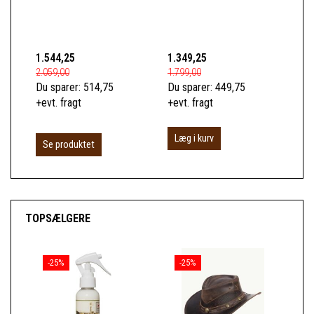
1.544,25
1.349,25
1.0
2.059,00
1.799,00
1.3
Du sparer:
514,75
Du sparer:
449,75
Du 
+evt. fragt
+evt. fragt
+ev
Læg i kurv
Se produktet
S
TOPSÆLGERE
-25%
-25%