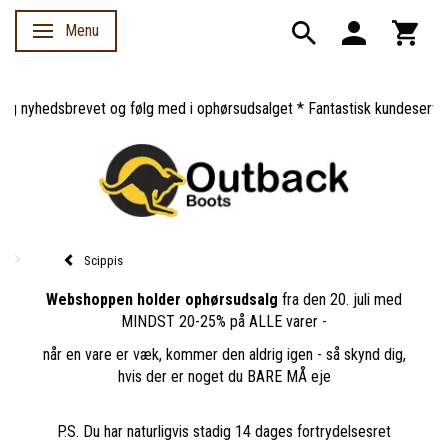
Menu
Skifte navigation
 nyhedsbrevet og følg med i ophørsudsalget * Fantastisk kundeservice *
Scippis
Webshoppen holder ophørsudsalg
fra den 20. juli med
MINDST 20-25% på ALLE varer -
når en vare er væk, kommer den aldrig igen - så skynd dig,
hvis der er noget du BARE MÅ eje
P.S. Du har naturligvis stadig 14 dages fortrydelsesret