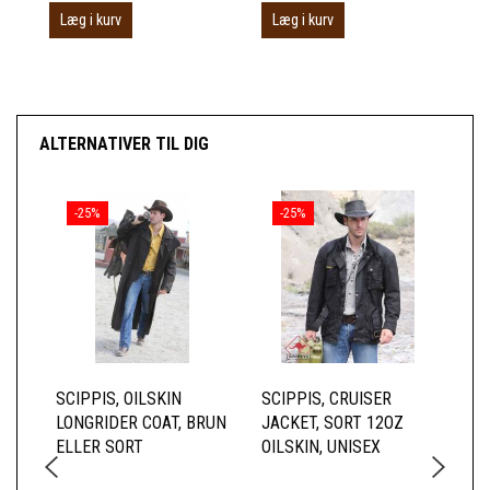
Læg i kurv
Læg i kurv
ALTERNATIVER TIL DIG
-25%
-25%
SCIPPIS, OILSKIN
SCIPPIS, CRUISER
SC
LONGRIDER COAT, BRUN
JACKET, SORT 12OZ
BR
ELLER SORT
OILSKIN, UNISEX
HE
TE