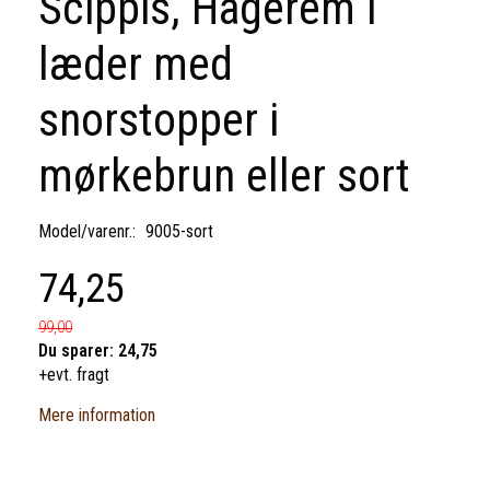
Scippis, Hagerem i
læder med
snorstopper i
mørkebrun eller sort
Model/varenr.:
9005-sort
74,25
99,00
Du sparer:
24,75
+evt. fragt
Mere information