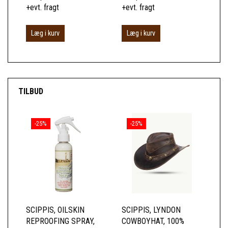
+evt. fragt
+evt. fragt
+ev
Læg i kurv
Læg i kurv
L
TILBUD
-25%
-25%
SCIPPIS, OILSKIN
SCIPPIS, LYNDON
SC
REPROOFING SPRAY,
COWBOYHAT, 100%
SK