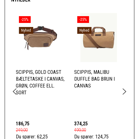
-25%
-25%
Nyhed
Nyhed
SCIPPIS, GOLD COAST
SCIPPIS, MALIBU
SC
BÆLTETASKE I CANVAS,
DUFFLE BAG BRUN I
RY
GRØN, COFFEE ELL.
CANVAS
CA
SORT
FO
LÆ
FO
186,75
374,25
74
249,00
499,00
989
Du sparer:
62,25
Du sparer:
124,75
Du 