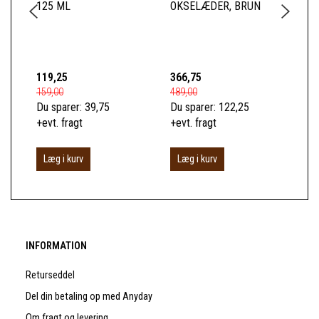
125 ML
OKSELÆDER, BRUN
BL
TO
BO
119,25
366,75
52
159,00
489,00
699
Du sparer:
39,75
Du sparer:
122,25
Du 
+evt. fragt
+evt. fragt
+ev
Læg i kurv
Læg i kurv
S
INFORMATION
Returseddel
Del din betaling op med Anyday
Om fragt og levering