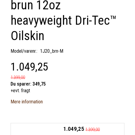
brun 12oz
heavyweight Dri-Tec™
Oilskin
Model/varenr.:
1J20_brn-M
1.049,25
1.399,00
Du sparer:
349,75
+evt. fragt
Mere information
1.049,25
1.399,00