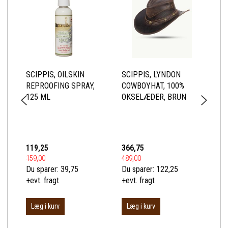
SCIPPIS, OILSKIN
SCIPPIS, LYNDON
SC
REPROOFING SPRAY,
COWBOYHAT, 100%
SK
125 ML
OKSELÆDER, BRUN
BL
TO
BO
119,25
366,75
52
159,00
489,00
699
Du sparer:
39,75
Du sparer:
122,25
Du 
+evt. fragt
+evt. fragt
+ev
Læg i kurv
Læg i kurv
S