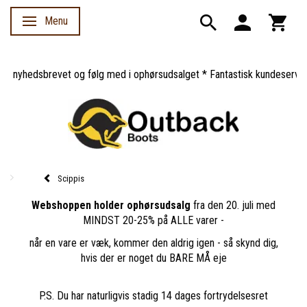
Menu
Skifte navigation
 nyhedsbrevet og følg med i ophørsudsalget * Fantastisk kundeservice *
Scippis
Webshoppen holder ophørsudsalg
fra den 20. juli med
MINDST 20-25% på ALLE varer -
når en vare er væk, kommer den aldrig igen - så skynd dig,
hvis der er noget du BARE MÅ eje
P.S. Du har naturligvis stadig 14 dages fortrydelsesret