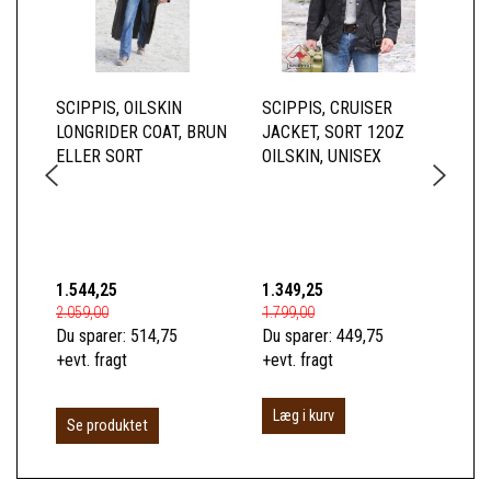
SCIPPIS, OILSKIN
SCIPPIS, CRUISER
SC
LONGRIDER COAT, BRUN
JACKET, SORT 12OZ
BR
ELLER SORT
OILSKIN, UNISEX
HE
TE
1.544,25
1.349,25
1.0
2.059,00
1.799,00
1.3
Du sparer:
514,75
Du sparer:
449,75
Du 
+evt. fragt
+evt. fragt
+ev
Læg i kurv
Se produktet
S