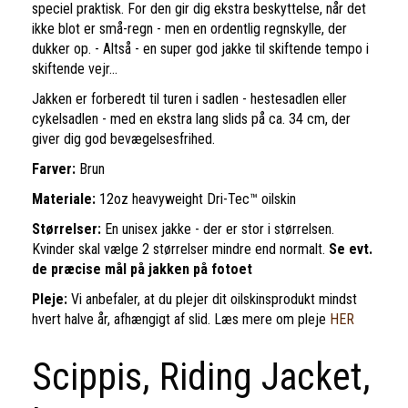
speciel praktisk. For den gir dig ekstra beskyttelse, når det
ikke blot er små-regn - men en ordentlig regnskylle, der
dukker op. - Altså - en super god jakke til skiftende tempo i
skiftende vejr...
Jakken er forberedt til turen i sadlen - hestesadlen eller
cykelsadlen - med en ekstra lang slids på ca. 34 cm, der
giver dig god bevægelsesfrihed.
Farver:
Brun
Materiale:
12oz heavyweight Dri-Tec™ oilskin
Størrelser:
En unisex jakke - der er stor i størrelsen.
Kvinder skal vælge 2 størrelser mindre end normalt.
Se evt.
de præcise mål på jakken på fotoet
Pleje:
Vi anbefaler, at du plejer dit oilskinsprodukt mindst
hvert halve år, afhængigt af slid. Læs mere om pleje
HER
Scippis, Riding Jacket,