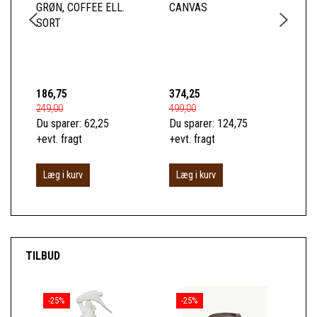
GRØN, COFFEE ELL.
CANVAS
CA
SORT
FO
LÆ
FO
186,75
374,25
74
249,00
499,00
989
Du sparer:
62,25
Du sparer:
124,75
Du 
+evt. fragt
+evt. fragt
+ev
Læg i kurv
Læg i kurv
L
TILBUD
-25%
-25%