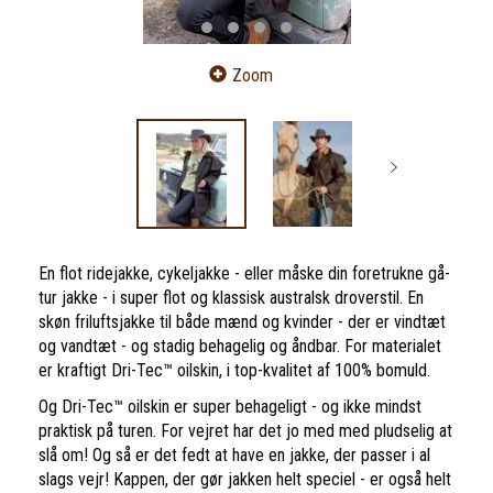
Zoom
En flot ridejakke, cykeljakke - eller måske din foretrukne gå-
tur jakke - i super flot og klassisk australsk droverstil. En
skøn friluftsjakke til både mænd og kvinder - der er vindtæt
og vandtæt - og stadig behagelig og åndbar. For materialet
er kraftigt Dri-Tec™ oilskin, i top-kvalitet af 100% bomuld.
Og Dri-Tec™ oilskin er super behageligt - og ikke mindst
praktisk på turen. For vejret har det jo med med pludselig at
slå om! Og så er det fedt at have en jakke, der passer i al
slags vejr! Kappen, der gør jakken helt speciel - er også helt