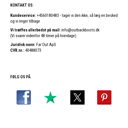
KONTAKT OS:
Kundeservice:
+4560180483 - tager vi den ikke, så læg en besked
og vi ringer tilbage
Vi træffes allerbedst på mail:
info@outbackboots.dk
(Vi svarer indenfor 48 timer på hverdage)
Juridisk navn:
Far Out ApS
CVR.nr.:
40488073
FØLG OS PÅ