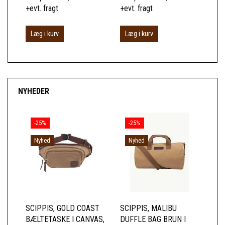
+evt. fragt
+evt. fragt
+ev
Læg i kurv
Læg i kurv
S
NYHEDER
-25%
-25%
Nyhed
Nyhed
SCIPPIS, GOLD COAST
SCIPPIS, MALIBU
SC
BÆLTETASKE I CANVAS,
DUFFLE BAG BRUN I
RY