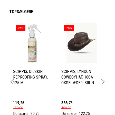
TOPSÆLGERE
-25%
-25%
SCIPPIS, OILSKIN
SCIPPIS, LYNDON
SC
REPROOFING SPRAY,
COWBOYHAT, 100%
SK
125 ML
OKSELÆDER, BRUN
BL
TO
BO
119,25
366,75
52
159,00
489,00
699
Du sparer:
39,75
Du sparer:
122,25
Du 