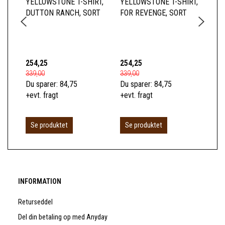
YELLOWSTONE T-SHIRT,
YELLOWSTONE T-SHIRT,
YE
DUTTON RANCH, SORT
FOR REVENGE, SORT
BA
254,25
254,25
66
339,00
339,00
89,
Du sparer:
84,75
Du sparer:
84,75
Du 
+evt. fragt
+evt. fragt
+ev
L
Se produktet
Se produktet
INFORMATION
Returseddel
Del din betaling op med Anyday