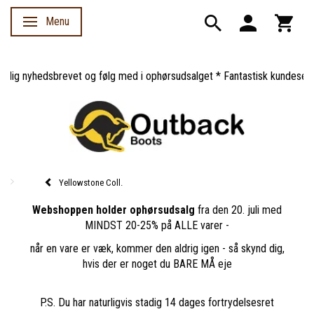
Menu
Skifte navigation
ig nyhedsbrevet og følg med i ophørsudsalget * Fantastisk kundeservice
Yellowstone Coll.
Webshoppen holder ophørsudsalg
fra den 20. juli med
MINDST 20-25% på ALLE varer -
når en vare er væk, kommer den aldrig igen - så skynd dig,
hvis der er noget du BARE MÅ eje
P.S. Du har naturligvis stadig 14 dages fortrydelsesret