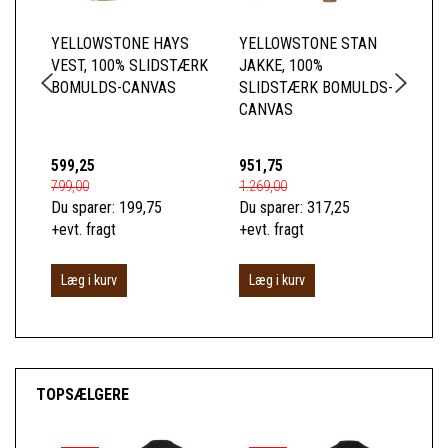
YELLOWSTONE HAYS
YELLOWSTONE STAN
YE
VEST, 100% SLIDSTÆRK
JAKKE, 100%
HE
BOMULDS-CANVAS
SLIDSTÆRK BOMULDS-
WI
CANVAS
RÅ
599,25
951,75
44
799,00
1.269,00
599
Du sparer:
199,75
Du sparer:
317,25
Du 
+evt. fragt
+evt. fragt
+ev
Læg i kurv
Læg i kurv
L
TOPSÆLGERE