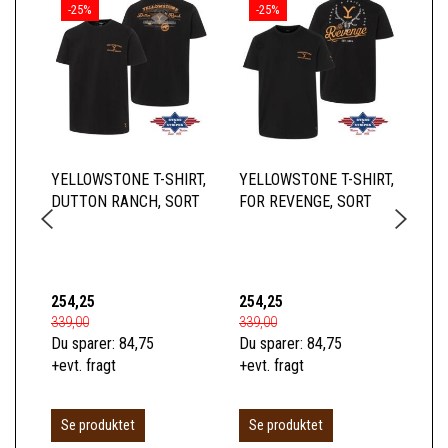
-25%
-25%
YELLOWSTONE T-SHIRT,
YELLOWSTONE T-SHIRT,
YE
DUTTON RANCH, SORT
FOR REVENGE, SORT
BA
254,25
254,25
66
339,00
339,00
89,
Du sparer:
84,75
Du sparer:
84,75
Du 
+evt. fragt
+evt. fragt
+ev
L
Se produktet
Se produktet