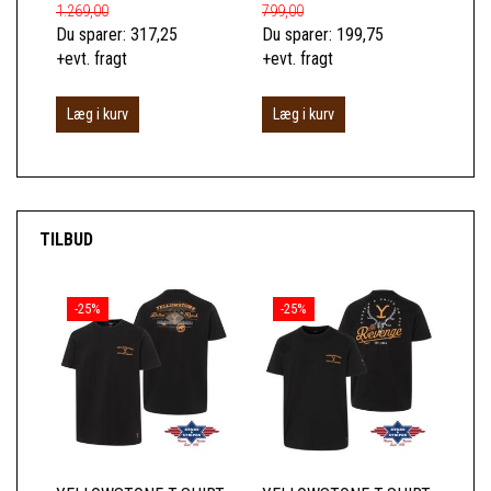
1.269,00
799,00
189
Du sparer:
317,25
Du sparer:
199,75
Du 
+evt. fragt
+evt. fragt
+ev
Læg i kurv
Læg i kurv
L
TILBUD
-25%
-25%