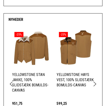
NYHEDER
-25%
-25%
YELLOWSTONE STAN
YELLOWSTONE HAYS
YE
JAKKE, 100%
VEST, 100% SLIDSTÆRK
BE
SLIDSTÆRK BOMULDS-
BOMULDS-CANVAS
ME
CANVAS
951,75
599,25
14