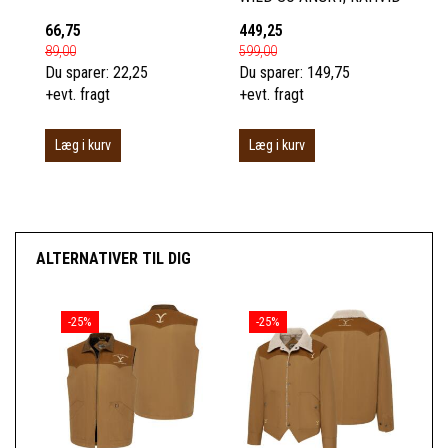
66,75
449,25
89,00
599,00
Du sparer:
22,25
Du sparer:
149,75
+evt. fragt
+evt. fragt
Læg i kurv
Læg i kurv
ALTERNATIVER TIL DIG
-25%
-25%