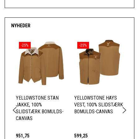
NYHEDER
-25%
-25%
YELLOWSTONE STAN
YELLOWSTONE HAYS
YE
JAKKE, 100%
VEST, 100% SLIDSTÆRK
BE
SLIDSTÆRK BOMULDS-
BOMULDS-CANVAS
ME
CANVAS
951,75
599,25
14