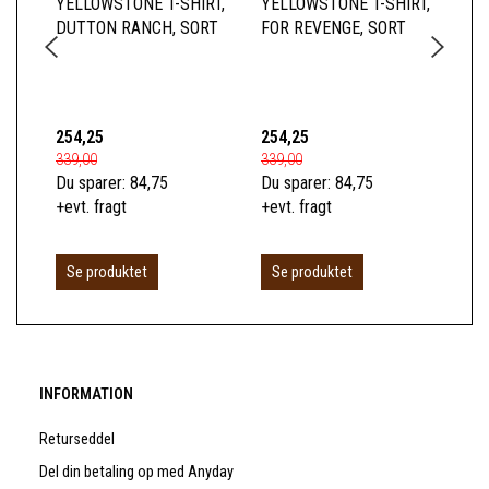
YELLOWSTONE T-SHIRT,
YELLOWSTONE T-SHIRT,
YE
DUTTON RANCH, SORT
FOR REVENGE, SORT
BA
254,25
254,25
66
339,00
339,00
89,
Du sparer:
84,75
Du sparer:
84,75
Du 
+evt. fragt
+evt. fragt
+ev
L
Se produktet
Se produktet
INFORMATION
Returseddel
Del din betaling op med Anyday