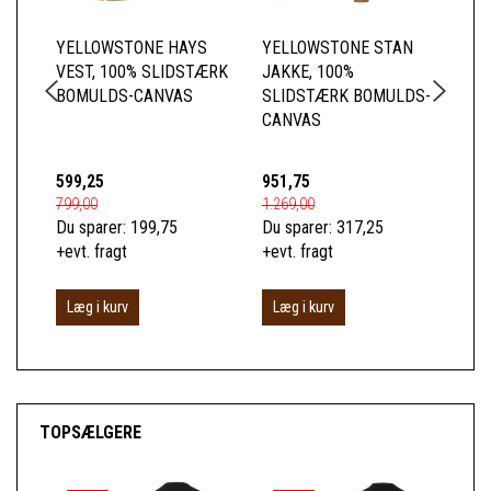
YELLOWSTONE HAYS
YELLOWSTONE STAN
YE
VEST, 100% SLIDSTÆRK
JAKKE, 100%
HE
BOMULDS-CANVAS
SLIDSTÆRK BOMULDS-
WI
CANVAS
RÅ
599,25
951,75
44
799,00
1.269,00
599
Du sparer:
199,75
Du sparer:
317,25
Du 
+evt. fragt
+evt. fragt
+ev
Læg i kurv
Læg i kurv
L
TOPSÆLGERE