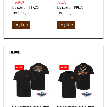
1.269,00
799,00
189
Du sparer:
317,25
Du sparer:
199,75
Du 
+evt. fragt
+evt. fragt
+ev
Læg i kurv
Læg i kurv
L
TILBUD
-25%
-25%