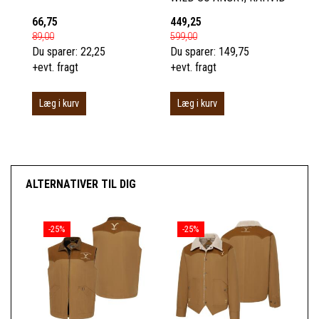
66,75
449,25
89,00
599,00
Du sparer:
22,25
Du sparer:
149,75
+evt. fragt
+evt. fragt
Læg i kurv
Læg i kurv
ALTERNATIVER TIL DIG
-25%
-25%