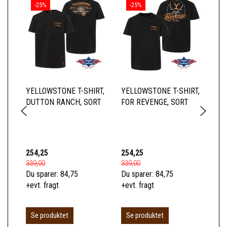
-25%
-25%
YELLOWSTONE T-SHIRT,
YELLOWSTONE T-SHIRT,
YE
DUTTON RANCH, SORT
FOR REVENGE, SORT
BA
254,25
254,25
66
339,00
339,00
89,
Du sparer:
84,75
Du sparer:
84,75
Du 
+evt. fragt
+evt. fragt
+ev
L
Se produktet
Se produktet