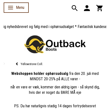
Menu
Skifte navigation
g nyhedsbrevet og følg med i ophørsudsalget * Fantastisk kundeservice 
Yellowstone Coll.
Webshoppen holder ophørsudsalg
fra den 20. juli med
MINDST 20-25% på ALLE varer -
når en vare er væk, kommer den aldrig igen - så skynd dig,
hvis der er noget du BARE MÅ eje
P.S. Du har naturligvis stadig 14 dages fortrydelsesret