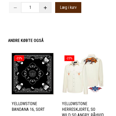
Læg i kurv
ANDRE KØBTE OGSÅ
-25%
-25%
YELLOWSTONE
YELLOWSTONE
BANDANA 16, SORT
HERRESKJORTE, SO
WILD SO ANGRY, RÅHVID