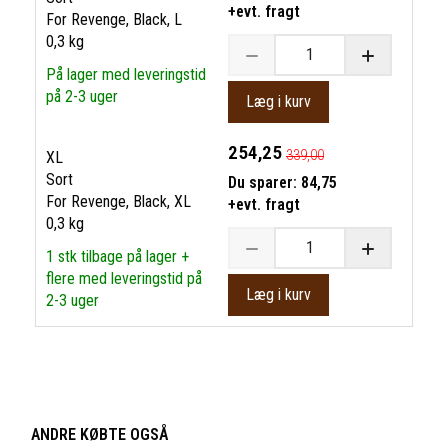
+evt. fragt
For Revenge, Black, L
0,3 kg
På lager med leveringstid
på 2-3 uger
Læg i kurv
254,25
339,00
XL
Sort
Du sparer:
84,75
For Revenge, Black, XL
+evt. fragt
0,3 kg
1 stk tilbage på lager +
flere med leveringstid på
Læg i kurv
2-3 uger
ANDRE KØBTE OGSÅ