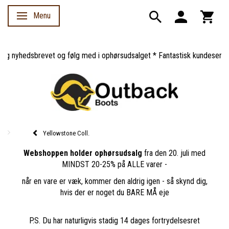
Menu
Skifte navigation
g nyhedsbrevet og følg med i ophørsudsalget * Fantastisk kundeservice 
Yellowstone Coll.
Webshoppen holder ophørsudsalg
fra den 20. juli med
MINDST 20-25% på ALLE varer -
når en vare er væk, kommer den aldrig igen - så skynd dig,
hvis der er noget du BARE MÅ eje
P.S. Du har naturligvis stadig 14 dages fortrydelsesret