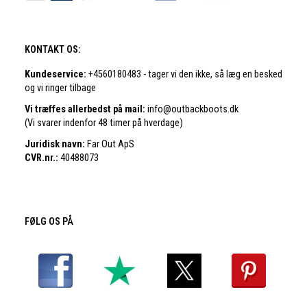
KONTAKT OS:
Kundeservice:
+4560180483 - tager vi den ikke, så læg en besked
og vi ringer tilbage
Vi træffes allerbedst på mail:
info@outbackboots.dk
(Vi svarer indenfor 48 timer på hverdage)
Juridisk navn:
Far Out ApS
CVR.nr.:
40488073
FØLG OS PÅ