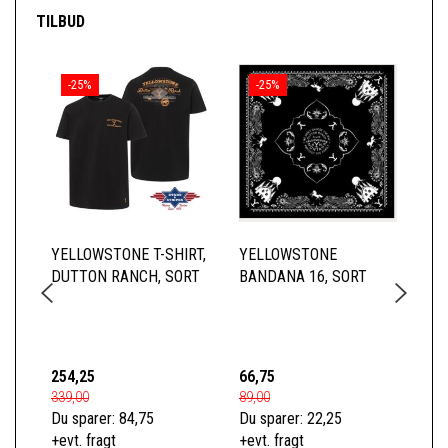
TILBUD
-25%
-25%
YELLOWSTONE T-SHIRT,
YELLOWSTONE
YE
DUTTON RANCH, SORT
BANDANA 16, SORT
BA
254,25
66,75
66
339,00
89,00
89,
Du sparer:
84,75
Du sparer:
22,25
Du 
+evt. fragt
+evt. fragt
+ev