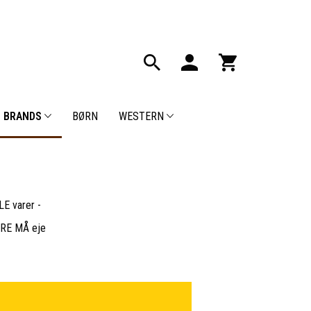
BRANDS
BØRN
WESTERN
E varer -
BARE MÅ eje