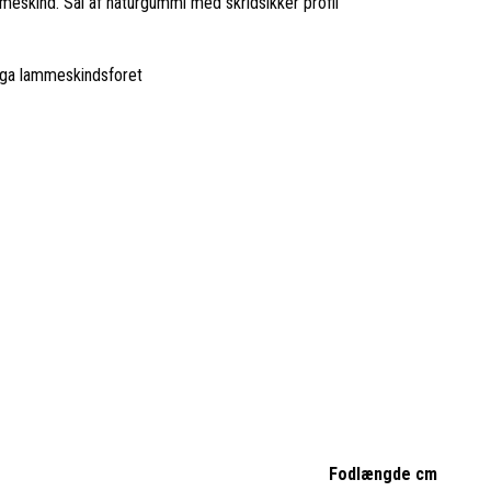
meskind. Sål af naturgummi med skridsikker profil
pga lammeskindsforet
Fodlængde cm