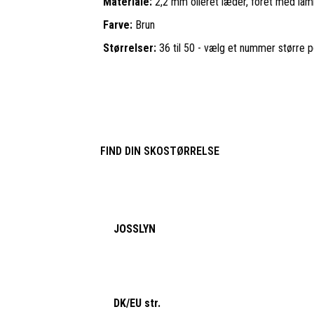
Materiale:
2,2 mm olieret læder, foret med lam
Farve:
Brun
Størrelser:
36 til 50 - vælg et nummer større 
FIND DIN SKOSTØRRELSE
JOSSLYN
DK/EU str.