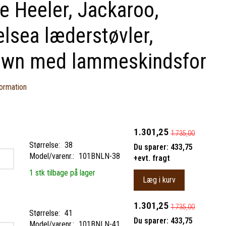
e Heeler, Jackaroo,
lsea læderstøvler,
own med lammeskindsfor
ormation
1.301,25
1.735,00
Størrelse:
38
Du sparer:
433,75
Model/varenr.:
101BNLN-38
+evt. fragt
1 stk tilbage på lager
Læg i kurv
1.301,25
1.735,00
Størrelse:
41
Du sparer:
433,75
Model/varenr.:
101BNLN-41