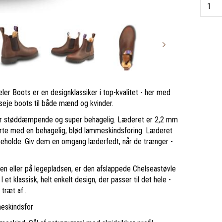
ler Boots er en designklassiker i top-kvalitet - her med
eje boots til både mænd og kvinder.
er er støddæmpende og super behagelig. Læderet er 2,2 mm
førte med en behagelig, blød lammeskindsforing. Læderet
ligeholde: Giv dem en omgang læderfedt, når de trænger -
den eller på legepladsen, er den afslappede Chelseastøvle
 I et klassisk, helt enkelt design, der passer til det hele -
træt af...
meskindsfor