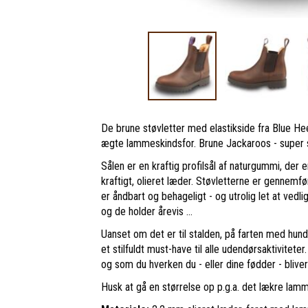
De brune støvletter med elastikside fra Blue Hee
ægte lammeskindsfor. Brune Jackaroos - super s
Sålen er en kraftig profilsål af naturgummi, d
kraftigt, olieret læder. Støvletterne er gennem
er åndbart og behageligt - og utrolig let at ved
og de holder årevis ...
Uanset om det er til stalden, på farten med hun
et stilfuldt must-have til alle udendørsaktiviteter.
og som du hverken du - eller dine fødder - bliver 
Husk at gå en størrelse op p.g.a. det lækre lam