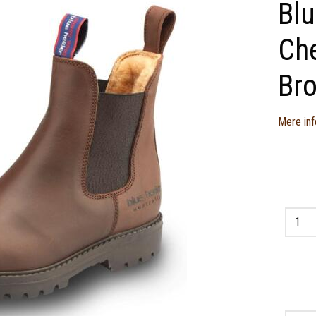
Blu
Che
Br
Mere inf