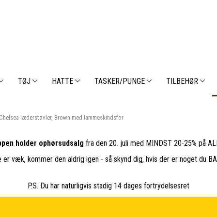
TØJ
HATTE
TASKER/PUNGE
TILBEHØR
 Chelsea læderstøvler, Brown med lammeskindsfor
pen holder ophørsudsalg
fra den 20. juli med MINDST 20-25% på ALL
e er væk, kommer den aldrig igen - så skynd dig, hvis der er noget du 
P.S. Du har naturligvis stadig 14 dages fortrydelsesret