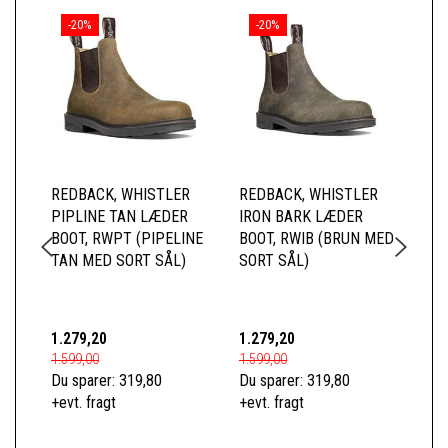
-20%
-20%
REDBACK, WHISTLER
REDBACK, WHISTLER
RE
PIPLINE TAN LÆDER
IRON BARK LÆDER
BL
BOOT, RWPT (PIPELINE
BOOT, RWIB (BRUN MED
RW
TAN MED SORT SÅL)
SORT SÅL)
SÅ
1.279,20
1.279,20
1.2
1.599,00
1.599,00
1.5
Du sparer:
319,80
Du sparer:
319,80
Du 
+evt. fragt
+evt. fragt
+ev