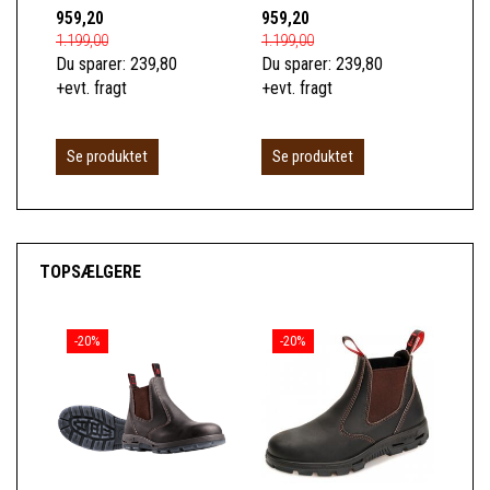
959,20
959,20
1.2
1.199,00
1.199,00
1.6
Du sparer:
239,80
Du sparer:
239,80
Du 
+evt. fragt
+evt. fragt
+ev
Se produktet
Se produktet
TOPSÆLGERE
-20%
-20%