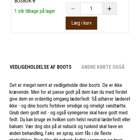
BUSBOK-8
1 stk tilbage på lager
Læg i kurv
VEDLIGEHOLDELSE AF BOOTS
ANDRE KØBTE OGSÅ
Det er meget nemt at vedligeholde dine boots. De er ikke
krævende. Men for at passe godt på dem kan du med fordel
give dem en ordentlig omgang læderfedt. Så udtørrer læderet
ikke - og dine boots forbliver smidige og rimeligt vandtætte.
Gnub dem godt ind - og også syningerne skal have godt med
fedt. Du kan bruge en hvilken som helst neutral læderfedt eller
balsam. Vær dog obs på at nubuck og ruskind skal have en
anden behandling, f.eks. en spray, som fås i de fleste