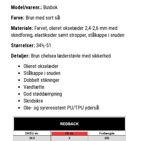
Model/varenr.:
Busbok
Farve:
Brun med sort sål
Materiale:
F
arvet, olieret okselæder 2,4-2,6 mm med
skindforing, elastiksider samt stropper, stålkappe i snuden
Størrelser:
34½-51
Detaljer:
Brun chelsea læderstøvle med sikkerhed
Olieret okselæder
Stålkappe i snuden
Dobbelt stikninger
Vandtætte
God støddæmpning
Skridsikre
Olie- og syreresistent PU/TPU ydersål