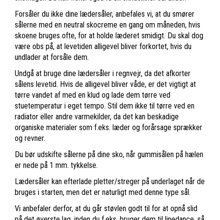
Forsåler du ikke dine lædersåler, anbefales vi, at du smører
sålerne med en neutral skocreme en gang om måneden, hvis
skoene bruges ofte, for at holde læderet smidigt. Du skal dog
være obs på, at levetiden alligevel bliver forkortet, hvis du
undlader at forsåle dem.
Undgå at bruge dine lædersåler i regnvejr, da det afkorter
sålens levetid. Hvis de alligevel bliver våde, er det vigtigt at
tørre vandet af med en klud og lade dem tørre ved
stuetemperatur i eget tempo. Stil dem ikke til tørre ved en
radiator eller andre varmekilder, da det kan beskadige
organiske materialer som f.eks. læder og forårsage sprækker
og revner.
Du bør udskifte sålerne på dine sko, når gummisålen på hælen
er nede på 1 mm. tykkelse.
Lædersåler kan efterlade pletter/streger på underlaget når de
bruges i starten, men det er naturligt med denne type sål.
Vi anbefaler derfor, at du går støvlen godt til for at opnå slid
på det øverste lag, inden du f.eks. bruger dem til linedance, så