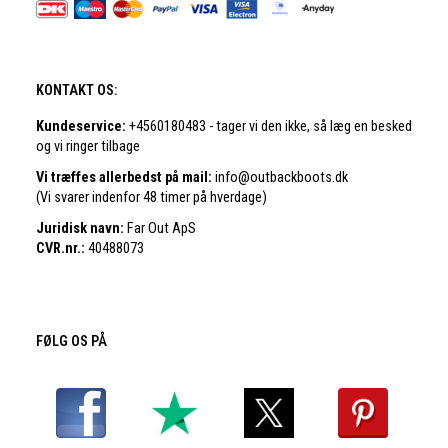
KONTAKT OS:
Kundeservice:
+4560180483 - tager vi den ikke, så læg en besked
og vi ringer tilbage
Vi træffes allerbedst på mail:
info@outbackboots.dk
(Vi svarer indenfor 48 timer på hverdage)
Juridisk navn:
Far Out ApS
CVR.nr.:
40488073
FØLG OS PÅ