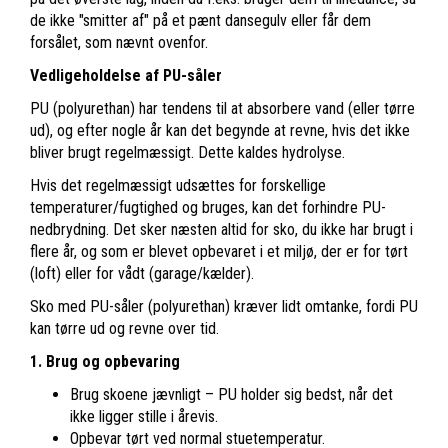
de ikke "smitter af" på et pænt dansegulv eller får dem
forsålet, som nævnt ovenfor.
Vedligeholdelse af PU-såler
PU (polyurethan) har tendens til at absorbere vand (eller tørre
ud), og efter nogle år kan det begynde at revne, hvis det ikke
bliver brugt regelmæssigt. Dette kaldes hydrolyse.
Hvis det regelmæssigt udsættes for forskellige
temperaturer/fugtighed og bruges, kan det forhindre PU-
nedbrydning. Det sker næsten altid for sko, du ikke har brugt i
flere år, og som er blevet opbevaret i et miljø, der er for tørt
(loft) eller for vådt (garage/kælder).
Sko med PU-såler (polyurethan) kræver lidt omtanke, fordi PU
kan tørre ud og revne over tid.
1. Brug og opbevaring
Brug skoene jævnligt – PU holder sig bedst, når det
ikke ligger stille i årevis.
Opbevar tørt ved normal stuetemperatur.