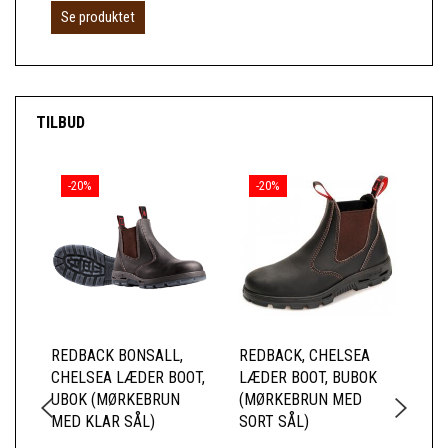
Se produktet
S
TILBUD
-20%
-20%
REDBACK BONSALL,
REDBACK, CHELSEA
RE
CHELSEA LÆDER BOOT,
LÆDER BOOT, BUBOK
CH
UBOK (MØRKEBRUN
(MØRKEBRUN MED
US
MED KLAR SÅL)
SORT SÅL)
SI
(M