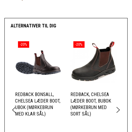
ALTERNATIVER TIL DIG
-20%
-20%
REDBACK BONSALL,
REDBACK, CHELSEA
WE
CHELSEA LÆDER BOOT,
LÆDER BOOT, BUBOK
UBOK (MØRKEBRUN
(MØRKEBRUN MED
MED KLAR SÅL)
SORT SÅL)