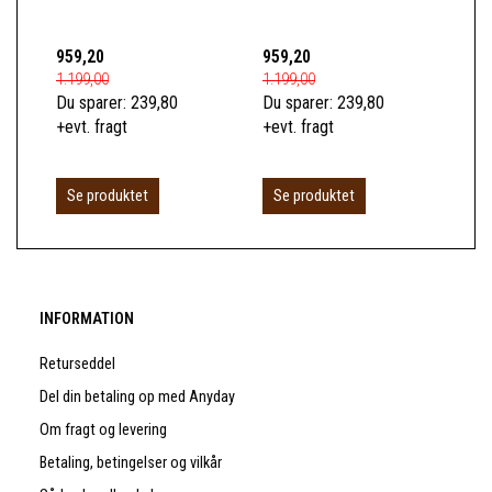
KL
959,20
959,20
1.0
1.199,00
1.199,00
1.2
Du sparer:
239,80
Du sparer:
239,80
Du 
+evt. fragt
+evt. fragt
+ev
Se produktet
Se produktet
S
INFORMATION
Returseddel
Del din betaling op med Anyday
Om fragt og levering
Betaling, betingelser og vilkår