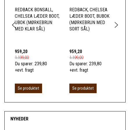
REDBACK BONSALL,
REDBACK, CHELSEA
RE
CHELSEA LÆDER BOOT,
LÆDER BOOT, BUBOK
CH
UBOK (MØRKEBRUN
(MØRKEBRUN MED
US
MED KLAR SÅL)
SORT SÅL)
SI
(M
KL
959,20
959,20
1.0
1.199,00
1.199,00
1.2
Du sparer:
239,80
Du sparer:
239,80
Du 
+evt. fragt
+evt. fragt
+ev
Se produktet
Se produktet
S
NYHEDER