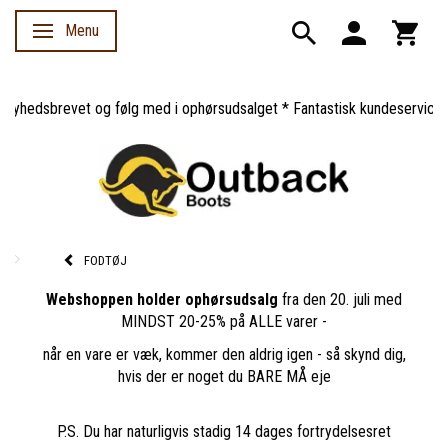
Menu
Skifte navigation
edsbrevet og følg med i ophørsudsalget * Fantastisk kundeservice *
FODTØJ
Webshoppen holder ophørsudsalg
fra den 20. juli med
MINDST 20-25% på ALLE varer -
når en vare er væk, kommer den aldrig igen - så skynd dig,
hvis der er noget du BARE MÅ eje
P.S. Du har naturligvis stadig 14 dages fortrydelsesret