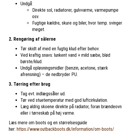
Undgå:
Direkte sol, radiatorer, gulvvarme, varmepumpe
osv.
Fugtige kældre, skure og biler, hvor temp. svinger
meget.
2. Rengøring af sålerne
Tør skidt af med en fugtig klud efter behov.
Ved kraftig snavs: lunkent vand + mild sæbe, blød
børste/klud.
Undgå opløsningsmidler (benzin, acetone, stærk
afrensning) – de nedbryder PU.
3. Tørring efter brug
Tag evt. indlægssåler ud.
Tør ved stuetemperatur med god luftcirkulation.
Læg aldrig skoene direkte på radiator, foran brændeovn
eller i tørreskab på høj varme.
Læs mere om boots og en størrelsesguide
her:
https://www.outbackboots.dk/information/om-boots/