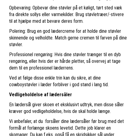
Opbevaring: Opbevar dine støvler på et køligt, tørt sted væk
fra direkte sollys eller varmekilder. Brug støvletræer/-stivere
til at hjælpe med at bevare deres form.
Polering: Brug en god lædercreme for at holde dine støvler
skinnende og velholdte. Match gerne cremen til farven på dine
støvler.
Professionel rengøring: Hvis dine støvler trænger til en dyb
rengøring, eller hvis der er hårde pletter, så overvej at tage
dem til en professionel læderrens.
Ved at følge disse enkle trin kan du sikre, at dine
cowboystøvler i læder forbliver i god stand i lang tid.
Vedligeholdelse af lædersåler
En lædersål giver skoen et eksklusivt udtryk, men disse såler
kræver god vedligeholdelse, hvis de skal holde længe.
Vi anbefaler, at du forsåler dine lædersåler før brug med det
formål at forlænge skoens levetid. Dette job klarer en
skomager. Du kan f.eks. også få en skridsikker sål under.