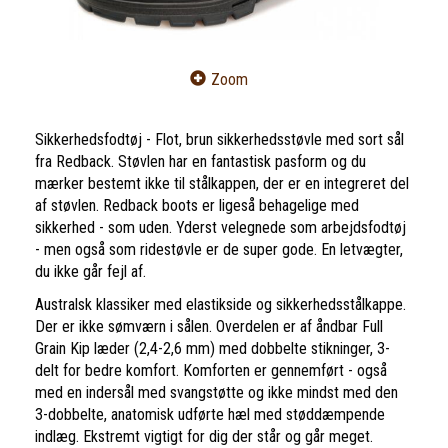
Zoom
Sikkerhedsfodtøj - Flot, brun sikkerhedsstøvle med sort sål
fra Redback. Støvlen har en fantastisk pasform og du
mærker bestemt ikke til stålkappen, der er en integreret del
af støvlen. Redback boots er ligeså behagelige med
sikkerhed - som uden. Yderst velegnede som arbejdsfodtøj
- men også som ridestøvle er de super gode. En letvægter,
du ikke går fejl af.
Australsk klassiker med elastikside og sikkerhedsstålkappe.
Der er ikke sømværn i sålen. Overdelen er af åndbar Full
Grain Kip læder (2,4-2,6 mm) med dobbelte stikninger, 3-
delt for bedre komfort. Komforten er gennemført - også
med en indersål med svangstøtte og ikke mindst med den
3-dobbelte, anatomisk udførte hæl med støddæmpende
indlæg. Ekstremt vigtigt for dig der står og går meget.