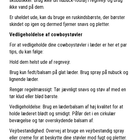
skobutikker. Brug ikke dit nubuck-fodtøj i regnvejr og brug
ikke vand på dem.
Er uheldet ude, kan du bruge en ruskindsbørste, der børster
skindet op igen og dermed fjerner snavs og pletter.
Vedligeholdelse af cowboystøvler
For at vedligeholde dine cowboystøvler i læder er her et par
tips, du kan følge:
Hold dem helst ude af regnvejr.
Brug kun fedt/balsam på glat læder. Brug spray på nubuck og
lignende læder.
Rengør regelmæssigt: Tør jævnligt snavs og støv af med en
tør klud eller blød børste.
Vedligeholdelse: Brug en læderbalsam af høj kvalitet for at
holde læderet blødt og smidigt. Påfør det i en cirkulær
bevægelse og tør overskydende balsam af.
Vejrbestandighed: Overvej at bruge en vejrbestandig spray
eller creme for at beskytte dine støvler mod fugt og pletter.