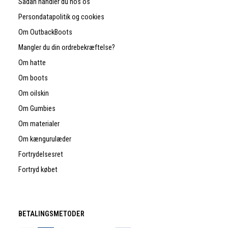
Sådan handler du hos os
Persondatapolitik og cookies
Om OutbackBoots
Mangler du din ordrebekræftelse?
Om hatte
Om boots
Om oilskin
Om Gumbies
Om materialer
Om kængurulæder
Fortrydelsesret
Fortryd købet
BETALINGSMETODER