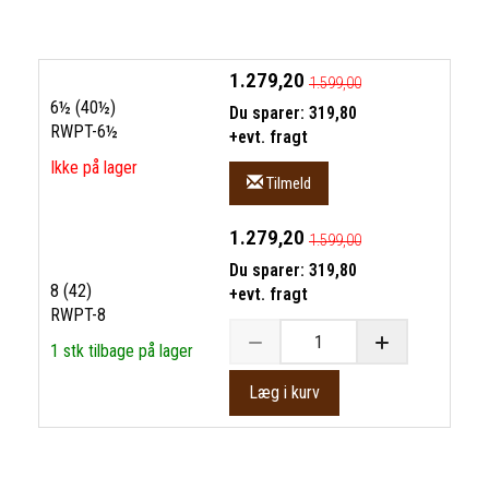
1.279,20
1.599,00
6½ (40½)
Du sparer:
319,80
RWPT-6½
+evt. fragt
Ikke på lager
Tilmeld
1.279,20
1.599,00
Du sparer:
319,80
8 (42)
+evt. fragt
RWPT-8
1 stk tilbage på lager
Læg i kurv