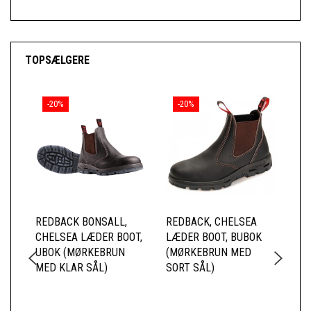
TOPSÆLGERE
-20%
-20%
REDBACK BONSALL,
REDBACK, CHELSEA
RE
CHELSEA LÆDER BOOT,
LÆDER BOOT, BUBOK
CH
UBOK (MØRKEBRUN
(MØRKEBRUN MED
US
MED KLAR SÅL)
SORT SÅL)
SI
(M
KL