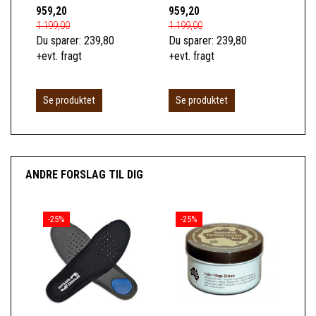
959,20
959,20
1.0
1.199,00
1.199,00
1.2
Du sparer:
239,80
Du sparer:
239,80
Du 
+evt. fragt
+evt. fragt
+ev
Se produktet
Se produktet
S
ANDRE FORSLAG TIL DIG
-25%
-25%