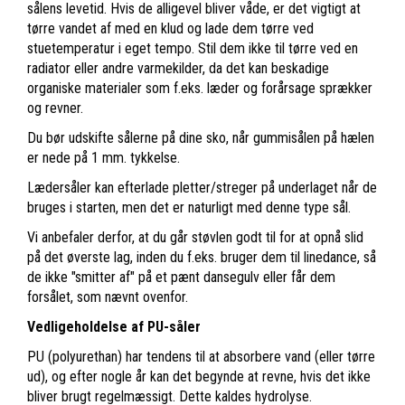
sålens levetid. Hvis de alligevel bliver våde, er det vigtigt at
tørre vandet af med en klud og lade dem tørre ved
stuetemperatur i eget tempo. Stil dem ikke til tørre ved en
radiator eller andre varmekilder, da det kan beskadige
organiske materialer som f.eks. læder og forårsage sprækker
og revner.
Du bør udskifte sålerne på dine sko, når gummisålen på hælen
er nede på 1 mm. tykkelse.
Lædersåler kan efterlade pletter/streger på underlaget når de
bruges i starten, men det er naturligt med denne type sål.
Vi anbefaler derfor, at du går støvlen godt til for at opnå slid
på det øverste lag, inden du f.eks. bruger dem til linedance, så
de ikke "smitter af" på et pænt dansegulv eller får dem
forsålet, som nævnt ovenfor.
Vedligeholdelse af PU-såler
PU (polyurethan) har tendens til at absorbere vand (eller tørre
ud), og efter nogle år kan det begynde at revne, hvis det ikke
bliver brugt regelmæssigt. Dette kaldes hydrolyse.