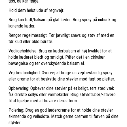
tips, du kan følge:
Hold dem helst ude af regnvejr.
Brug kun fedt/balsam på glat læder. Brug spray på nubuck og
lignende læder.
Rengør regelmæssigt: Tør jævnligt snavs og støv af med en
tør klud eller blød børste.
Vedligeholdelse: Brug en læderbalsam af høj kvalitet for at
holde læderet blødt og smidigt. Påfør det i en cirkulær
bevægelse og tør overskydende balsam af.
Vejrbestandighed: Overvej at bruge en vejrbestandig spray
eller creme for at beskytte dine støvler mod fugt og pletter.
Opbevaring: Opbevar dine støvler på et køligt, tørt sted væk
fra direkte sollys eller varmekilder. Brug støvletræer/-stivere
til at hjælpe med at bevare deres form.
Polering: Brug en god lædercreme for at holde dine støvler
skinnende og velholdte. Match gerne cremen til farven på dine
støvler.