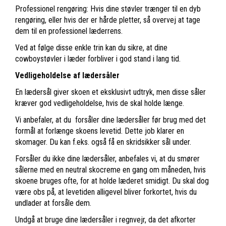
Professionel rengøring: Hvis dine støvler trænger til en dyb
rengøring, eller hvis der er hårde pletter, så overvej at tage
dem til en professionel læderrens.
Ved at følge disse enkle trin kan du sikre, at dine
cowboystøvler i læder forbliver i god stand i lang tid.
Vedligeholdelse af lædersåler
En lædersål giver skoen et eksklusivt udtryk, men disse såler
kræver god vedligeholdelse, hvis de skal holde længe.
Vi anbefaler, at du forsåler dine lædersåler før brug med det
formål at forlænge skoens levetid. Dette job klarer en
skomager. Du kan f.eks. også få en skridsikker sål under.
Forsåler du ikke dine lædersåler, anbefales vi, at du smører
sålerne med en neutral skocreme en gang om måneden, hvis
skoene bruges ofte, for at holde læderet smidigt. Du skal dog
være obs på, at levetiden alligevel bliver forkortet, hvis du
undlader at forsåle dem.
Undgå at bruge dine lædersåler i regnvejr, da det afkorter