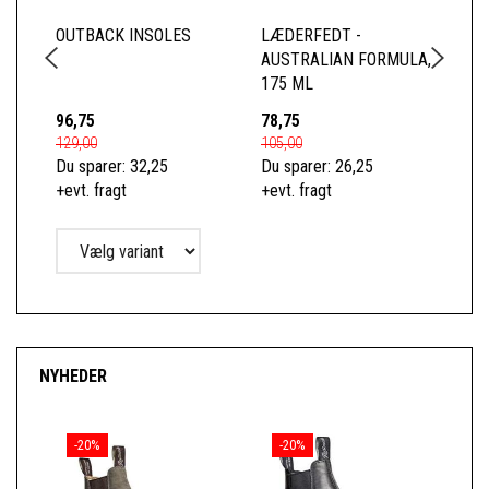
OUTBACK INSOLES
LÆDERFEDT -
RE
AUSTRALIAN FORMULA,
XC
175 ML
96,75
78,75
15
129,00
105,00
189
Du sparer:
32,25
Du sparer:
26,25
Du 
+evt. fragt
+evt. fragt
+ev
NYHEDER
-20%
-20%