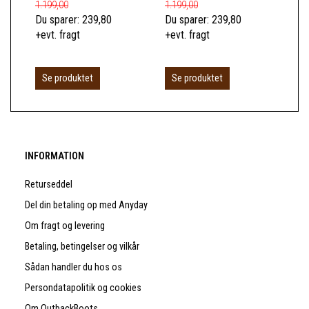
1.199,00
1.199,00
1.2
Du sparer:
239,80
Du sparer:
239,80
Du 
+evt. fragt
+evt. fragt
+ev
Se produktet
Se produktet
S
INFORMATION
Returseddel
Del din betaling op med Anyday
Om fragt og levering
Betaling, betingelser og vilkår
Sådan handler du hos os
Persondatapolitik og cookies
Om OutbackBoots