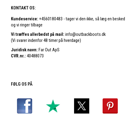
KONTAKT OS:
Kundeservice:
+4560180483 - tager vi den ikke, så læg en besked
og vi ringer tilbage
Vi træffes allerbedst på mail:
info@outbackboots.dk
(Vi svarer indenfor 48 timer på hverdage)
Juridisk navn:
Far Out ApS
CVR.nr.:
40488073
FØLG OS PÅ