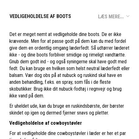
VEDLIGEHOLDELSE AF BOOTS
LÆS MERE...
Det er meget nemt at vedligeholde dine boots. De er ikke
krævende. Men for at passe godt på dem kan du med fordel
give dem en ordentlig omgang læderfedt. Så udtørrer læderet
ikke - og dine boots forbliver smidige og rimeligt vandtætte.
Gnub dem godt ind - og også syningerne skal have godt med
fedt. Du kan bruge en hvilken som helst neutral læderfedt eller
balsam. Vær dog obs på at nubuck og ruskind skal have en
anden behandling, f.eks. en spray, som fås i de fleste
skobutikker. Brug ikke dit nubuck-fodtøj i regnvejr og brug
ikke vand på dem.
Er uheldet ude, kan du bruge en ruskindsbørste, der børster
skindet op igen og dermed fjerner snavs og pletter.
Vedligeholdelse af cowboystøvler
For at vedligeholde dine cowboystøvler i læder er her et par