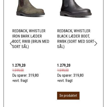
REDBACK, WHISTLER
REDBACK, WHISTLER
RE
IRON BARK LÆDER
BLACK LÆDER BOOT,
XC
BOOT, RWIB (BRUN MED
RWBK (SORT MED SORT
SORT SÅL)
SÅL)
1.279,20
1.279,20
15
1.599,00
1.599,00
189
Du sparer:
319,80
Du sparer:
319,80
Du 
+evt. fragt
+evt. fragt
+ev
Se produktet