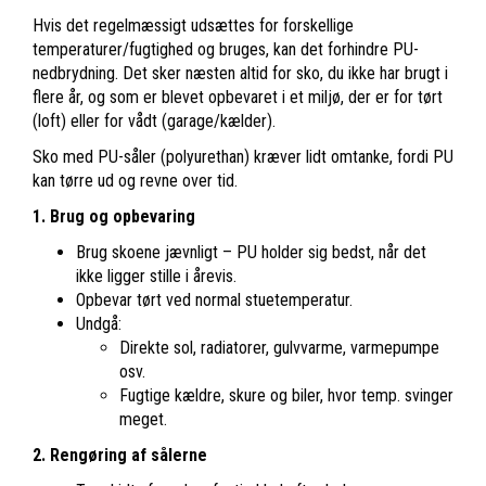
Hvis det regelmæssigt udsættes for forskellige
temperaturer/fugtighed og bruges, kan det forhindre PU-
nedbrydning. Det sker næsten altid for sko, du ikke har brugt i
flere år, og som er blevet opbevaret i et miljø, der er for tørt
(loft) eller for vådt (garage/kælder).
Sko med PU-såler (polyurethan) kræver lidt omtanke, fordi PU
kan tørre ud og revne over tid.
1. Brug og opbevaring
Brug skoene jævnligt – PU holder sig bedst, når det
ikke ligger stille i årevis.
Opbevar tørt ved normal stuetemperatur.
Undgå:
Direkte sol, radiatorer, gulvvarme, varmepumpe
osv.
Fugtige kældre, skure og biler, hvor temp. svinger
meget.
2. Rengøring af sålerne