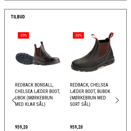
TILBUD
-20%
-20%
REDBACK BONSALL,
REDBACK, CHELSEA
RE
CHELSEA LÆDER BOOT,
LÆDER BOOT, BUBOK
CH
UBOK (MØRKEBRUN
(MØRKEBRUN MED
US
MED KLAR SÅL)
SORT SÅL)
SI
(M
KL
959,20
959,20
1.0