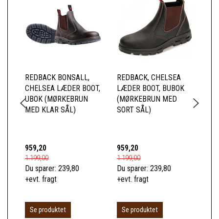
REDBACK BONSALL,
REDBACK, CHELSEA
RE
CHELSEA LÆDER BOOT,
LÆDER BOOT, BUBOK
LÆ
UBOK (MØRKEBRUN
(MØRKEBRUN MED
(S
MED KLAR SÅL)
SORT SÅL)
959,20
959,20
95
1.199,00
1.199,00
1.1
Du sparer:
239,80
Du sparer:
239,80
Du 
+evt. fragt
+evt. fragt
+ev
Se produktet
Se produktet
S