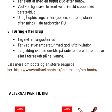
Tør skidt af med en fugtig klud efter behov.
Ved kraftig snavs: lunkent vand + mild sæbe, blød
børste/klud.
Undgå opløsningsmidler (benzin, acetone, stærk
afrensning) – de nedbryder PU.
3. Tørring efter brug
Tag evt. indlægssåler ud.
Tør ved stuetemperatur med god luftcirkulation.
Læg aldrig skoene direkte på radiator, foran brændeovn
eller i tørreskab på høj varme.
Læs mere om boots og en størrelsesguide
her:
https://www.outbackboots.dk/information/om-boots/
ALTERNATIVER TIL DIG
-20%
-20%