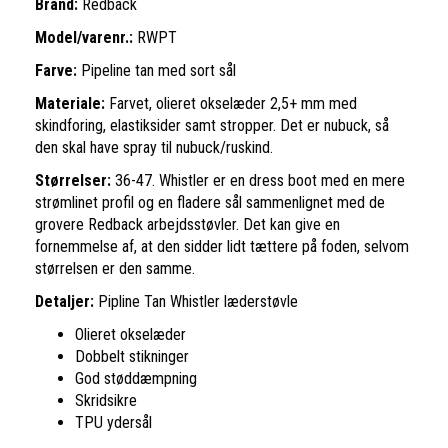
Brand:
Redback
Model/varenr.:
RWPT
Farve:
Pipeline tan med sort sål
Materiale:
F
arvet, olieret okselæder 2,5+ mm med
skindforing, elastiksider samt stropper. Det er nubuck, så
den skal have spray til nubuck/ruskind.
Størrelser:
36-47. Whistler er en dress boot med en mere
strømlinet profil og en fladere sål sammenlignet med de
grovere Redback arbejdsstøvler. Det kan give en
fornemmelse af, at den sidder lidt tættere på foden, selvom
størrelsen er den samme.
Detaljer:
Pipline Tan Whistler læderstøvle
Olieret okselæder
Dobbelt stikninger
God støddæmpning
Skridsikre
TPU ydersål