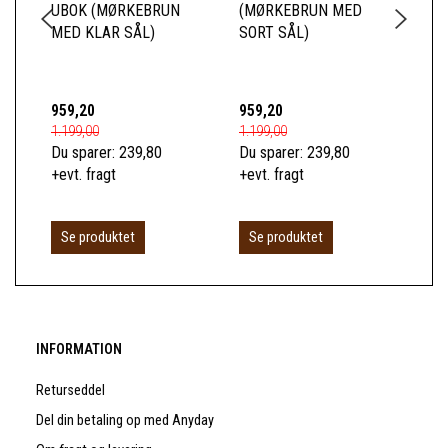
UBOK (MØRKEBRUN
(MØRKEBRUN MED
US
MED KLAR SÅL)
SORT SÅL)
SI
(M
KL
959,20
959,20
1.0
1.199,00
1.199,00
1.2
Du sparer:
239,80
Du sparer:
239,80
Du 
+evt. fragt
+evt. fragt
+ev
Se produktet
Se produktet
S
INFORMATION
Returseddel
Del din betaling op med Anyday