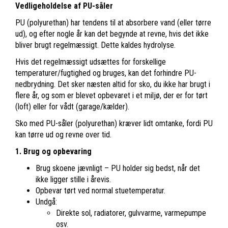
Vedligeholdelse af PU-såler
PU (polyurethan) har tendens til at absorbere vand (eller tørre
ud), og efter nogle år kan det begynde at revne, hvis det ikke
bliver brugt regelmæssigt. Dette kaldes hydrolyse.
Hvis det regelmæssigt udsættes for forskellige
temperaturer/fugtighed og bruges, kan det forhindre PU-
nedbrydning. Det sker næsten altid for sko, du ikke har brugt i
flere år, og som er blevet opbevaret i et miljø, der er for tørt
(loft) eller for vådt (garage/kælder).
Sko med PU-såler (polyurethan) kræver lidt omtanke, fordi PU
kan tørre ud og revne over tid.
1. Brug og opbevaring
Brug skoene jævnligt – PU holder sig bedst, når det
ikke ligger stille i årevis.
Opbevar tørt ved normal stuetemperatur.
Undgå:
Direkte sol, radiatorer, gulvvarme, varmepumpe
osv.