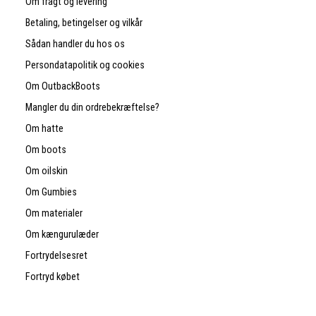
Om fragt og levering
Betaling, betingelser og vilkår
Sådan handler du hos os
Persondatapolitik og cookies
Om OutbackBoots
Mangler du din ordrebekræftelse?
Om hatte
Om boots
Om oilskin
Om Gumbies
Om materialer
Om kængurulæder
Fortrydelsesret
Fortryd købet