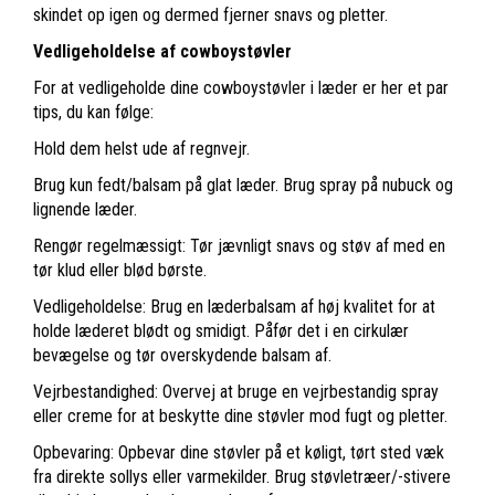
skindet op igen og dermed fjerner snavs og pletter.
Vedligeholdelse af cowboystøvler
For at vedligeholde dine cowboystøvler i læder er her et par
tips, du kan følge:
Hold dem helst ude af regnvejr.
Brug kun fedt/balsam på glat læder. Brug spray på nubuck og
lignende læder.
Rengør regelmæssigt: Tør jævnligt snavs og støv af med en
tør klud eller blød børste.
Vedligeholdelse: Brug en læderbalsam af høj kvalitet for at
holde læderet blødt og smidigt. Påfør det i en cirkulær
bevægelse og tør overskydende balsam af.
Vejrbestandighed: Overvej at bruge en vejrbestandig spray
eller creme for at beskytte dine støvler mod fugt og pletter.
Opbevaring: Opbevar dine støvler på et køligt, tørt sted væk
fra direkte sollys eller varmekilder. Brug støvletræer/-stivere