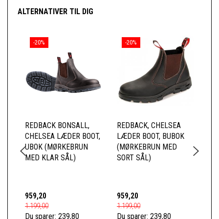
ALTERNATIVER TIL DIG
-20%
-20%
REDBACK BONSALL,
REDBACK, CHELSEA
WE
CHELSEA LÆDER BOOT,
LÆDER BOOT, BUBOK
UBOK (MØRKEBRUN
(MØRKEBRUN MED
MED KLAR SÅL)
SORT SÅL)
959,20
959,20
1.2
1.199,00
1.199,00
1.6
Du sparer:
239,80
Du sparer:
239,80
Du 