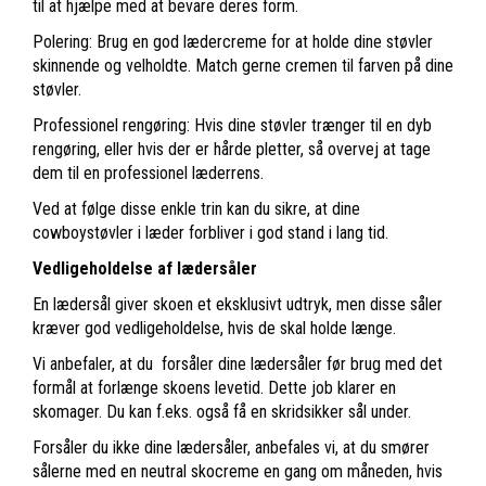
til at hjælpe med at bevare deres form.
Polering: Brug en god lædercreme for at holde dine støvler
skinnende og velholdte. Match gerne cremen til farven på dine
støvler.
Professionel rengøring: Hvis dine støvler trænger til en dyb
rengøring, eller hvis der er hårde pletter, så overvej at tage
dem til en professionel læderrens.
Ved at følge disse enkle trin kan du sikre, at dine
cowboystøvler i læder forbliver i god stand i lang tid.
Vedligeholdelse af lædersåler
En lædersål giver skoen et eksklusivt udtryk, men disse såler
kræver god vedligeholdelse, hvis de skal holde længe.
Vi anbefaler, at du forsåler dine lædersåler før brug med det
formål at forlænge skoens levetid. Dette job klarer en
skomager. Du kan f.eks. også få en skridsikker sål under.
Forsåler du ikke dine lædersåler, anbefales vi, at du smører
sålerne med en neutral skocreme en gang om måneden, hvis