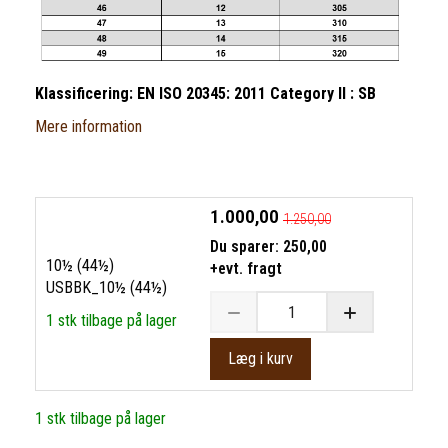
Klassificering: EN ISO 20345: 2011 Category II : SB
Mere information
1.000,00
1.250,00
Du sparer:
250,00
10½ (44½)
+evt. fragt
USBBK_10½ (44½)
1 stk tilbage på lager
Læg i kurv
1 stk tilbage på lager