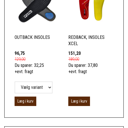
OUTBACK INSOLES
REDBACK, INSOLES
XCEL
96,75
151,20
129,00
189,00
Du sparer:
32,25
Du sparer:
37,80
+evt. fragt
+evt. fragt
Læg i kurv
Læg i kurv