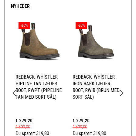
NYHEDER
-20%
-20%
REDBACK, WHISTLER
REDBACK, WHISTLER
RE
PIPLINE TAN LÆDER
IRON BARK LÆDER
BL
BOOT, RWPT (PIPELINE
BOOT, RWIB (BRUN MED
RW
TAN MED SORT SÅL)
SORT SÅL)
SÅ
1.279,20
1.279,20
1.2
1.599,00
1.599,00
1.5
Du sparer:
319,80
Du sparer:
319,80
Du 