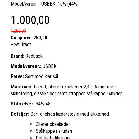
Model/varenr.:
USBBK_10½ (44½)
1.000,00
1.250,00
Du sparer:
250,00
+evt. fragt
Brand:
Redback
Model/varenr.:
USBBK
Farve:
Sort med klar sål
Materiale:
F
arvet, olieret okselæder 2,4-2,6 mm med
skindforing, elastiksider samt stropper, stålkappe i snuden
Størrelser:
34½-48
Detaljer:
Sort chelsea læderstøvle med sikkerhed
Olieret okselæder
Stålkappe i snuden
Dobbelt stikninger