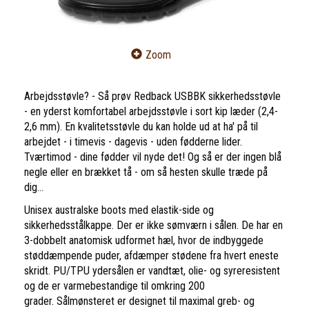
Zoom
Arbejdsstøvle? - Så prøv Redback USBBK sikkerhedsstøvle
- en yderst komfortabel arbejdsstøvle i sort kip læder (2,4-
2,6 mm). En kvalitetsstøvle du kan holde ud at ha' på til
arbejdet - i timevis - dagevis - uden fødderne lider.
Tværtimod - dine fødder vil nyde det! Og så er der ingen blå
negle eller en brækket tå - om så hesten skulle træde på
dig...
Unisex australske boots med elastik-side og
sikkerhedsstålkappe. Der er ikke sømværn i sålen. De har en
3-dobbelt anatomisk udformet hæl, hvor de indbyggede
støddæmpende puder, afdæmper stødene fra hvert eneste
skridt. PU/TPU ydersålen er vandtæt, olie- og syreresistent
og de er varmebestandige til omkring 200
grader. Sålmønsteret er designet til maximal greb- og