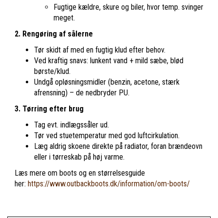
Fugtige kældre, skure og biler, hvor temp. svinger
meget.
2. Rengøring af sålerne
Tør skidt af med en fugtig klud efter behov.
Ved kraftig snavs: lunkent vand + mild sæbe, blød
børste/klud.
Undgå opløsningsmidler (benzin, acetone, stærk
afrensning) – de nedbryder PU.
3. Tørring efter brug
Tag evt. indlægssåler ud.
Tør ved stuetemperatur med god luftcirkulation.
Læg aldrig skoene direkte på radiator, foran brændeovn
eller i tørreskab på høj varme.
Læs mere om boots og en størrelsesguide
her:
https://www.outbackboots.dk/information/om-boots/