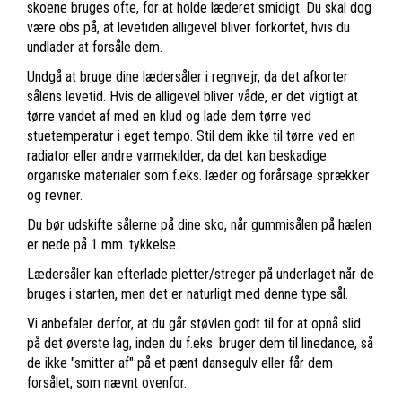
skoene bruges ofte, for at holde læderet smidigt. Du skal dog
være obs på, at levetiden alligevel bliver forkortet, hvis du
undlader at forsåle dem.
Undgå at bruge dine lædersåler i regnvejr, da det afkorter
sålens levetid. Hvis de alligevel bliver våde, er det vigtigt at
tørre vandet af med en klud og lade dem tørre ved
stuetemperatur i eget tempo. Stil dem ikke til tørre ved en
radiator eller andre varmekilder, da det kan beskadige
organiske materialer som f.eks. læder og forårsage sprækker
og revner.
Du bør udskifte sålerne på dine sko, når gummisålen på hælen
er nede på 1 mm. tykkelse.
Lædersåler kan efterlade pletter/streger på underlaget når de
bruges i starten, men det er naturligt med denne type sål.
Vi anbefaler derfor, at du går støvlen godt til for at opnå slid
på det øverste lag, inden du f.eks. bruger dem til linedance, så
de ikke "smitter af" på et pænt dansegulv eller får dem
forsålet, som nævnt ovenfor.