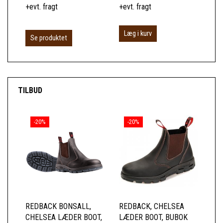
+evt. fragt
+evt. fragt
+ev
Læg i kurv
Se produktet
S
TILBUD
-20%
-20%
REDBACK BONSALL,
REDBACK, CHELSEA
RE
CHELSEA LÆDER BOOT,
LÆDER BOOT, BUBOK
CH