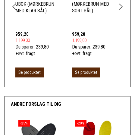
UBOK (MØRKEBRUN
(MØRKEBRUN MED
US
MED KLAR SÅL)
SORT SÅL)
SI
(M
KL
959,20
959,20
1.0
1.199,00
1.199,00
1.2
Du sparer:
239,80
Du sparer:
239,80
Du 
+evt. fragt
+evt. fragt
+ev
Se produktet
Se produktet
S
ANDRE FORSLAG TIL DIG
-25%
-20%