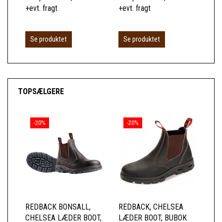
+evt. fragt
+evt. fragt
+ev
L
Se produktet
Se produktet
TOPSÆLGERE
-20%
-20%
REDBACK BONSALL,
REDBACK, CHELSEA
RE
CHELSEA LÆDER BOOT,
LÆDER BOOT, BUBOK
CH