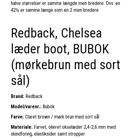
halve størrelser er samme længde men bredere. Dvs. en
42½ er samme længe som en 2 men bredere.
Redback, Chelsea
læder boot, BUBOK
(mørkebrun med sort
sål)
Brand:
Redback
Model/varenr.:
Bubok
Farve:
Claret brown / mørk brun med sort sål
Materiale:
F
arvet, olieret okselæder 2,4-2,6 mm med
skindforing, elastiksider samt stropper