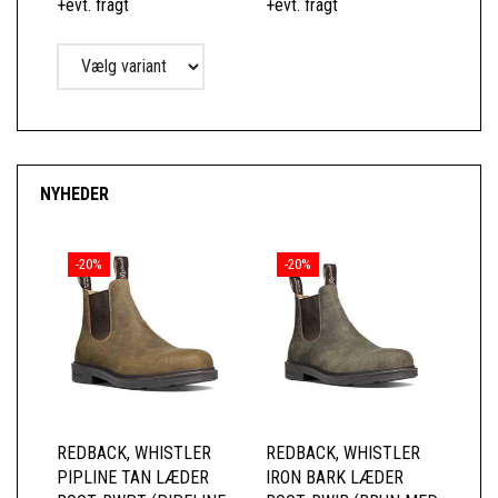
+evt. fragt
+evt. fragt
NYHEDER
-20%
-20%
REDBACK, WHISTLER
REDBACK, WHISTLER
RE
PIPLINE TAN LÆDER
IRON BARK LÆDER
BL