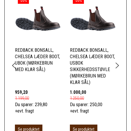
-20%
-20%
REDBACK BONSALL,
REDBACK BONSALL,
OU
CHELSEA LÆDER BOOT,
CHELSEA LÆDER BOOT,
UBOK (MØRKEBRUN
USBOK
MED KLAR SÅL)
SIKKERHEDSSTØVLE
(MØRKEBRUN MED
KLAR SÅL)
959,20
1.000,00
96
1.199,00
1.250,00
129
Du sparer:
239,80
Du sparer:
250,00
Du 
+evt. fragt
+evt. fragt
+ev
Se produktet
Se produktet
S