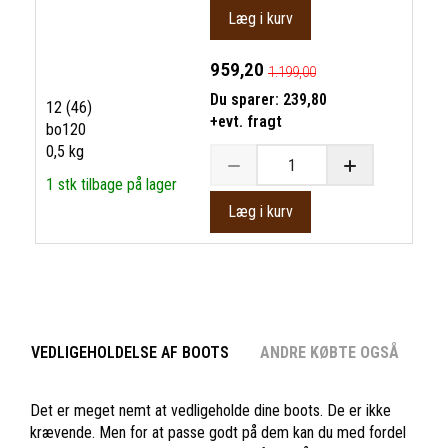
Læg i kurv
959,20
1.199,00
Du sparer:
239,80
12 (46)
+evt. fragt
bo120
0,5 kg
1 stk tilbage på lager
Læg i kurv
VEDLIGEHOLDELSE AF BOOTS
ANDRE KØBTE OGSÅ
Det er meget nemt at vedligeholde dine boots. De er ikke
krævende. Men for at passe godt på dem kan du med fordel