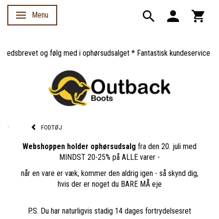
Menu
Skifte navigation
sbrevet og følg med i ophørsudsalget * Fantastisk kundeservice *
FODTØJ
Webshoppen holder ophørsudsalg
fra den 20. juli med
MINDST 20-25% på ALLE varer -
når en vare er væk, kommer den aldrig igen - så skynd dig,
hvis der er noget du BARE MÅ eje
P.S. Du har naturligvis stadig 14 dages fortrydelsesret