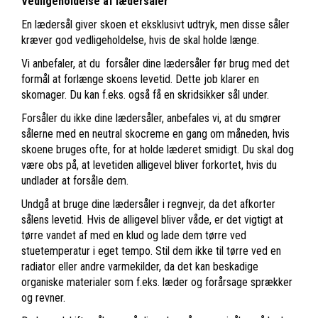
Vedligeholdelse af lædersåler
En lædersål giver skoen et eksklusivt udtryk, men disse såler
kræver god vedligeholdelse, hvis de skal holde længe.
Vi anbefaler, at du forsåler dine lædersåler før brug med det
formål at forlænge skoens levetid. Dette job klarer en
skomager. Du kan f.eks. også få en skridsikker sål under.
Forsåler du ikke dine lædersåler, anbefales vi, at du smører
sålerne med en neutral skocreme en gang om måneden, hvis
skoene bruges ofte, for at holde læderet smidigt. Du skal dog
være obs på, at levetiden alligevel bliver forkortet, hvis du
undlader at forsåle dem.
Undgå at bruge dine lædersåler i regnvejr, da det afkorter
sålens levetid. Hvis de alligevel bliver våde, er det vigtigt at
tørre vandet af med en klud og lade dem tørre ved
stuetemperatur i eget tempo. Stil dem ikke til tørre ved en
radiator eller andre varmekilder, da det kan beskadige
organiske materialer som f.eks. læder og forårsage sprækker
og revner.