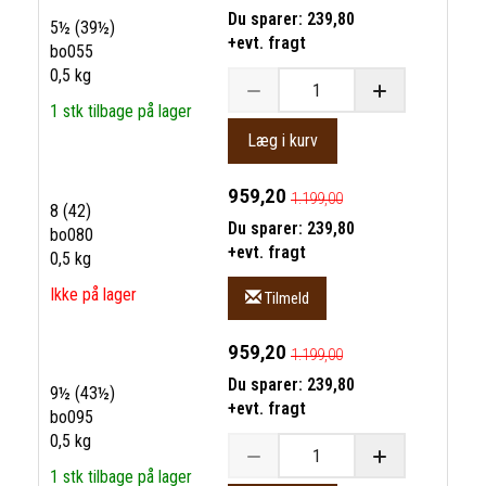
Du sparer:
239,80
5½ (39½)
+evt. fragt
bo055
0,5 kg
1 stk tilbage på lager
Læg i kurv
959,20
1.199,00
8 (42)
Du sparer:
239,80
bo080
+evt. fragt
0,5 kg
Ikke på lager
Tilmeld
959,20
1.199,00
Du sparer:
239,80
9½ (43½)
+evt. fragt
bo095
0,5 kg
1 stk tilbage på lager