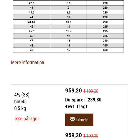
Mere information
959,20
1.199,00
4½ (38)
Du sparer:
239,80
bo045
+evt. fragt
0,5 kg
Ikke på lager
Tilmeld
959,20
1.199,00