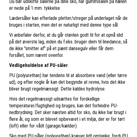
Du bør udskifte sålerne på dine sko, når gummisålen på hælen
er nede på 1 mm. tykkelse.
Lædersåler kan efterlade pletter/streger på underlaget når de
bruges i starten, men det er naturligt med denne type sål.
Vi anbefaler derfor, at du går støvlen godt til for at opnå slid
på det øverste lag, inden du f.eks. bruger dem til linedance, så
de ikke "smitter af" på et pænt dansegulv eller får dem
forsålet, som nævnt ovenfor.
Vedligeholdelse af PU-såler
PU (polyurethan) har tendens til at absorbere vand (eller tørre
ud), og efter nogle år kan det begynde at revne, hvis det ikke
bliver brugt regelmæssigt. Dette kaldes hydrolyse.
Hvis det regelmæssigt udsættes for forskellige
temperaturer/fugtighed og bruges, kan det forhindre PU-
nedbrydning. Det sker næsten altid for sko, du ikke har brugt i
flere år, og som er blevet opbevaret i et miljø, der er for tørt
(loft) eller for vådt (garage/kælder).
Sko med PU-såler (polyurethan) kræver lidt omtanke, fordi PU