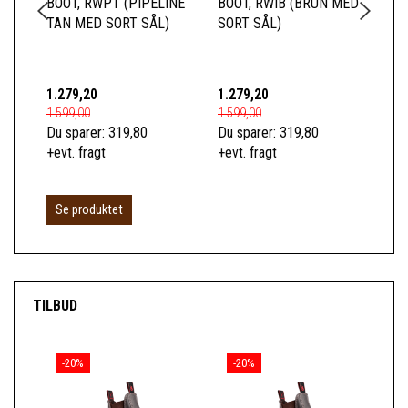
BOOT, RWPT (PIPELINE
BOOT, RWIB (BRUN MED
RW
TAN MED SORT SÅL)
SORT SÅL)
SÅ
1.279,20
1.279,20
1.2
1.599,00
1.599,00
1.5
Du sparer:
319,80
Du sparer:
319,80
Du 
+evt. fragt
+evt. fragt
+ev
Se produktet
S
TILBUD
-20%
-20%