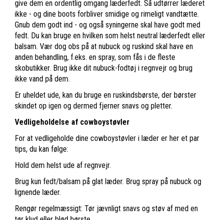
give dem en ordentlig omgang læderfedt. Så udtørrer læderet
ikke - og dine boots forbliver smidige og rimeligt vandtætte.
Gnub dem godt ind - og også syningerne skal have godt med
fedt. Du kan bruge en hvilken som helst neutral læderfedt eller
balsam. Vær dog obs på at nubuck og ruskind skal have en
anden behandling, f.eks. en spray, som fås i de fleste
skobutikker. Brug ikke dit nubuck-fodtøj i regnvejr og brug
ikke vand på dem.
Er uheldet ude, kan du bruge en ruskindsbørste, der børster
skindet op igen og dermed fjerner snavs og pletter.
Vedligeholdelse af cowboystøvler
For at vedligeholde dine cowboystøvler i læder er her et par
tips, du kan følge:
Hold dem helst ude af regnvejr.
Brug kun fedt/balsam på glat læder. Brug spray på nubuck og
lignende læder.
Rengør regelmæssigt: Tør jævnligt snavs og støv af med en
tør klud eller blød børste.