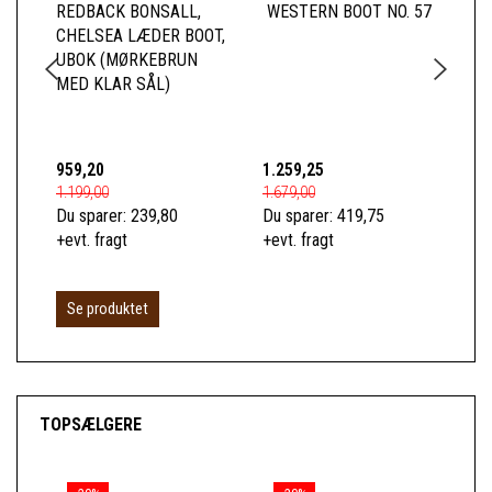
REDBACK BONSALL,
WESTERN BOOT NO. 57
RE
CHELSEA LÆDER BOOT,
LÆ
UBOK (MØRKEBRUN
(S
MED KLAR SÅL)
959,20
1.259,25
95
1.199,00
1.679,00
1.1
Du sparer:
239,80
Du sparer:
419,75
Du 
+evt. fragt
+evt. fragt
+ev
Se produktet
S
TOPSÆLGERE