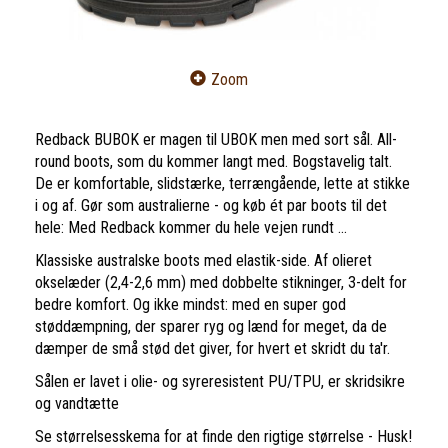
Zoom
Redback BUBOK er magen til UBOK men med sort sål. All-
round boots, som du kommer langt med. Bogstavelig talt.
De er komfortable, slidstærke, terrængående, lette at stikke
i og af. Gør som australierne - og køb ét par boots til det
hele: Med Redback kommer du hele vejen rundt ...
Klassiske australske boots med elastik-side. Af olieret
okselæder (2,4-2,6 mm) med dobbelte stikninger, 3-delt for
bedre komfort. Og ikke mindst: med en super god
støddæmpning, der sparer ryg og lænd for meget, da de
dæmper de små stød det giver, for hvert et skridt du ta'r.
Sålen er lavet i olie- og syreresistent PU/TPU, er skridsikre
og vandtætte
Se størrelsesskema for at finde den rigtige størrelse - Husk!