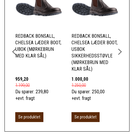
REDBACK BONSALL,
REDBACK BONSALL,
OU
CHELSEA LÆDER BOOT,
CHELSEA LÆDER BOOT,
UBOK (MØRKEBRUN
USBOK
MED KLAR SÅL)
SIKKERHEDSSTØVLE
(MØRKEBRUN MED
KLAR SÅL)
959,20
1.000,00
96
1.199,00
1.250,00
129
Du sparer:
239,80
Du sparer:
250,00
Du 
+evt. fragt
+evt. fragt
+ev
Se produktet
Se produktet
S