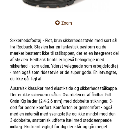
Zoom
Sikkerhedsfodtøj - Flot, brun sikkerhedsstøvle med sort sål
fra Redback. Støvlen har en fantastisk pasform og du
mærker bestemt ikke til stålkappen, der er en integreret del
af støvlen. Redback boots er ligeså behagelige med
sikkerhed - som uden. Yderst velegnede som arbejdsfodtøj
- men også som ridestøvle er de super gode. En letvægter,
du ikke går fejl af.
Australsk klassiker med elastikside og sikkerhedsstålkappe.
Der er ikke sømværn i sålen. Overdelen er af åndbar Full
Grain Kip læder (2,4-2,6 mm) med dobbelte stikninger, 3-
delt for bedre komfort. Komforten er gennemført - også
med en indersål med svangstøtte og ikke mindst med den
3-dobbelte, anatomisk udførte hæl med støddæmpende
indlæg. Ekstremt vigtigt for dig der står og går meget.