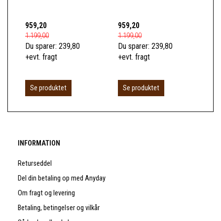
KL
959,20
959,20
1.0
1.199,00
1.199,00
1.2
Du sparer:
239,80
Du sparer:
239,80
Du 
+evt. fragt
+evt. fragt
+ev
Se produktet
Se produktet
S
INFORMATION
Returseddel
Del din betaling op med Anyday
Om fragt og levering
Betaling, betingelser og vilkår