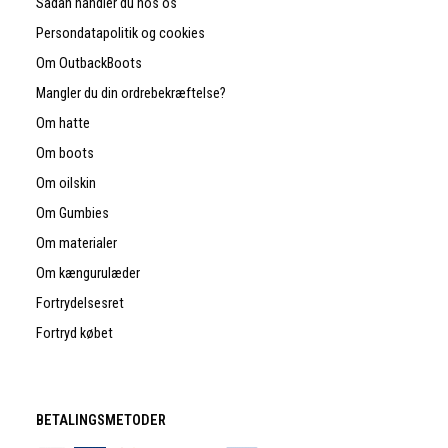
Sådan handler du hos os
Persondatapolitik og cookies
Om OutbackBoots
Mangler du din ordrebekræftelse?
Om hatte
Om boots
Om oilskin
Om Gumbies
Om materialer
Om kængurulæder
Fortrydelsesret
Fortryd købet
BETALINGSMETODER