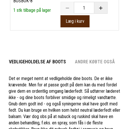
BUSBOK-8
1 stk tilbage på lager
Læg i kurv
VEDLIGEHOLDELSE AF BOOTS
ANDRE KØBTE OGSÅ
Det er meget nemt at vedligeholde dine boots. De er ikke
krævende. Men for at passe godt på dem kan du med fordel
give dem en ordentlig omgang læderfedt. Så udtørrer læderet
ikke - og dine boots forbliver smidige og rimeligt vandtætte.
Gnub dem godt ind - og også syningerne skal have godt med
fedt. Du kan bruge en hvilken som helst neutral læderfedt eller
balsam. Vær dog obs på at nubuck og ruskind skal have en
anden behandling, f.eks. en spray, som fås i de fleste