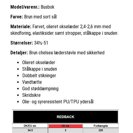
Model/varenr.:
Busbok
Farve:
Brun med sort sål
Materiale:
F
arvet, olieret okselæder 2,4-2,6 mm med
skindforing, elastiksider samt stropper, stålkappe i snuden
Størrelser:
34½-51
Detaljer:
Brun chelsea læderstøvle med sikkerhed
Olieret okselæder
Stålkappe i snuden
Dobbelt stikninger
Vandtætte
God støddæmpning
Skridsikre
Olie- og syreresistent PU/TPU ydersål