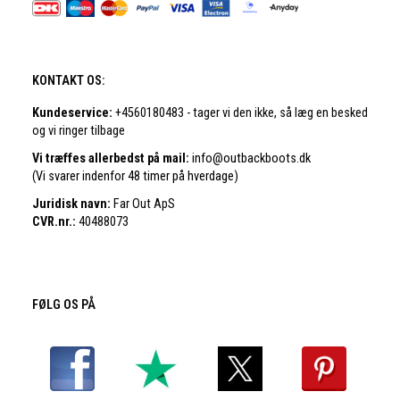
KONTAKT OS:
Kundeservice:
+4560180483 - tager vi den ikke, så læg en besked
og vi ringer tilbage
Vi træffes allerbedst på mail:
info@outbackboots.dk
(Vi svarer indenfor 48 timer på hverdage)
Juridisk navn:
Far Out ApS
CVR.nr.:
40488073
FØLG OS PÅ