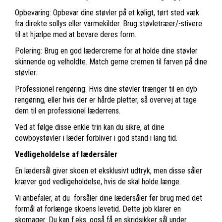
Opbevaring: Opbevar dine støvler på et køligt, tørt sted væk
fra direkte sollys eller varmekilder. Brug støvletræer/-stivere
til at hjælpe med at bevare deres form.
Polering: Brug en god lædercreme for at holde dine støvler
skinnende og velholdte. Match gerne cremen til farven på dine
støvler.
Professionel rengøring: Hvis dine støvler trænger til en dyb
rengøring, eller hvis der er hårde pletter, så overvej at tage
dem til en professionel læderrens.
Ved at følge disse enkle trin kan du sikre, at dine
cowboystøvler i læder forbliver i god stand i lang tid.
Vedligeholdelse af lædersåler
En lædersål giver skoen et eksklusivt udtryk, men disse såler
kræver god vedligeholdelse, hvis de skal holde længe.
Vi anbefaler, at du forsåler dine lædersåler før brug med det
formål at forlænge skoens levetid. Dette job klarer en
skomager. Du kan f.eks. også få en skridsikker sål under.