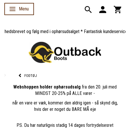
Menu
Skifte navigation
edsbrevet og følg med i ophørsudsalget * Fantastisk kundeservice *
FODTØJ
Webshoppen holder ophørsudsalg
fra den 20. juli med
MINDST 20-25% på ALLE varer -
når en vare er væk, kommer den aldrig igen - så skynd dig,
hvis der er noget du BARE MÅ eje
P.S. Du har naturligvis stadig 14 dages fortrydelsesret