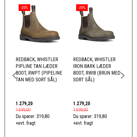
-20%
-20%
REDBACK, WHISTLER
REDBACK, WHISTLER
RE
PIPLINE TAN LÆDER
IRON BARK LÆDER
BL
BOOT, RWPT (PIPELINE
BOOT, RWIB (BRUN MED
RW
TAN MED SORT SÅL)
SORT SÅL)
SÅ
1.279,20
1.279,20
1.2
1.599,00
1.599,00
1.5
Du sparer:
319,80
Du sparer:
319,80
Du 
+evt. fragt
+evt. fragt
+ev