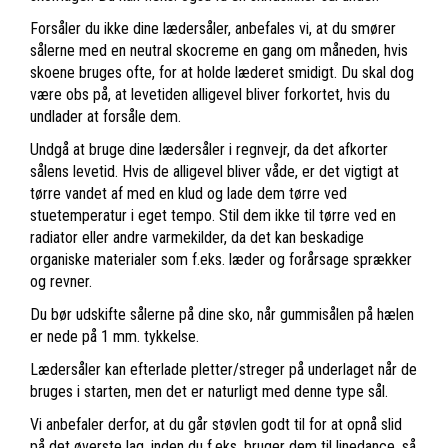
Forsåler du ikke dine lædersåler, anbefales vi, at du smører
sålerne med en neutral skocreme en gang om måneden, hvis
skoene bruges ofte, for at holde læderet smidigt. Du skal dog
være obs på, at levetiden alligevel bliver forkortet, hvis du
undlader at forsåle dem.
Undgå at bruge dine lædersåler i regnvejr, da det afkorter
sålens levetid. Hvis de alligevel bliver våde, er det vigtigt at
tørre vandet af med en klud og lade dem tørre ved
stuetemperatur i eget tempo. Stil dem ikke til tørre ved en
radiator eller andre varmekilder, da det kan beskadige
organiske materialer som f.eks. læder og forårsage sprækker
og revner.
Du bør udskifte sålerne på dine sko, når gummisålen på hælen
er nede på 1 mm. tykkelse.
Lædersåler kan efterlade pletter/streger på underlaget når de
bruges i starten, men det er naturligt med denne type sål.
Vi anbefaler derfor, at du går støvlen godt til for at opnå slid
på det øverste lag, inden du f.eks. bruger dem til linedance, så