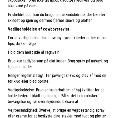
skobutikker. Brug ikke dit nubuck-fodtøj i regnvejr og brug
ikke vand på dem.
Er uheldet ude, kan du bruge en ruskindsbørste, der børster
skindet op igen og dermed fjerner snavs og pletter.
Vedligeholdelse af cowboystøvler
For at vedligeholde dine cowboystøvler i læder er her et par
tips, du kan følge:
Hold dem helst ude af regnvejr.
Brug kun fedt/balsam på glat læder. Brug spray på nubuck og
lignende læder.
Rengør regelmæssigt: Tør jævnligt snavs og støv af med en
tør klud eller blød børste.
Vedligeholdelse: Brug en læderbalsam af høj kvalitet for at
holde læderet blødt og smidigt. Påfør det i en cirkulær
bevægelse og tør overskydende balsam af.
Vejrbestandighed: Overvej at bruge en vejrbestandig spray
eller creme for at beskytte dine støvler mod fugt og pletter.