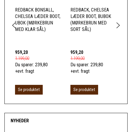
REDBACK BONSALL,
REDBACK, CHELSEA
RE
CHELSEA LÆDER BOOT,
LÆDER BOOT, BUBOK
CH
UBOK (MØRKEBRUN
(MØRKEBRUN MED
US
MED KLAR SÅL)
SORT SÅL)
SI
(M
KL
959,20
959,20
1.0
1.199,00
1.199,00
1.2
Du sparer:
239,80
Du sparer:
239,80
Du 
+evt. fragt
+evt. fragt
+ev
Se produktet
Se produktet
S
NYHEDER