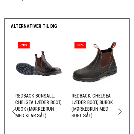
ALTERNATIVER TIL DIG
-20%
-20%
REDBACK BONSALL,
REDBACK, CHELSEA
WE
CHELSEA LÆDER BOOT,
LÆDER BOOT, BUBOK
UBOK (MØRKEBRUN
(MØRKEBRUN MED
MED KLAR SÅL)
SORT SÅL)