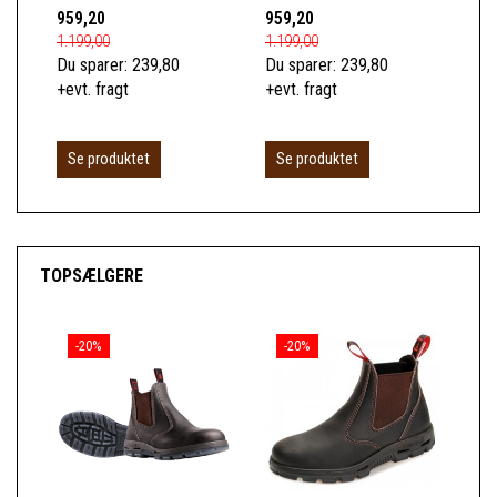
959,20
959,20
1.2
1.199,00
1.199,00
1.6
Du sparer:
239,80
Du sparer:
239,80
Du 
+evt. fragt
+evt. fragt
+ev
Se produktet
Se produktet
TOPSÆLGERE
-20%
-20%