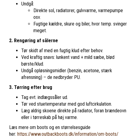
Undgå:
Direkte sol, radiatorer, gulvvarme, varmepumpe
osv.
Fugtige kældre, skure og biler, hvor temp. svinger
meget.
2. Rengøring af sålerne
Tør skidt af med en fugtig klud efter behov.
Ved kraftig snavs: lunkent vand + mild sæbe, blød
børste/klud.
Undgå opløsningsmidler (benzin, acetone, stærk
afrensning) – de nedbryder PU.
3. Tørring efter brug
Tag evt. indlægssåler ud.
Tør ved stuetemperatur med god luftcirkulation.
Læg aldrig skoene direkte på radiator, foran brændeovn
eller i tørreskab på høj varme.
Læs mere om boots og en størrelsesguide
her:
https://www.outbackboots.dk/information/om-boots/