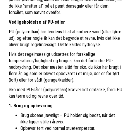
de ikke "smitter af" på et pænt dansegulv eller får dem
forsålet, som nævnt ovenfor.
Vedligeholdelse af PU-såler
PU (polyurethan) har tendens til at absorbere vand (eller tørre
ud), og efter nogle år kan det begynde at revne, hvis det ikke
bliver brugt regelmæssigt. Dette kaldes hydrolyse.
Hvis det regelmæssigt udsættes for forskellige
temperaturer/fugtighed og bruges, kan det forhindre PU-
nedbrydning. Det sker næsten altid for sko, du ikke har brugt i
flere år, og som er blevet opbevaret i et miljø, der er for tørt
(loft) eller for vådt (garage/kælder).
Sko med PU-såler (polyurethan) kræver lidt omtanke, fordi PU
kan tørre ud og revne over tid.
1. Brug og opbevaring
Brug skoene jævnligt – PU holder sig bedst, når det
ikke ligger stille i årevis.
Opbevar tørt ved normal stuetemperatur.