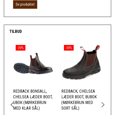
Se produktet
S
TILBUD
-20%
-20%
REDBACK BONSALL,
REDBACK, CHELSEA
RE
CHELSEA LÆDER BOOT,
LÆDER BOOT, BUBOK
CH
UBOK (MØRKEBRUN
(MØRKEBRUN MED
US
MED KLAR SÅL)
SORT SÅL)
SI
(M